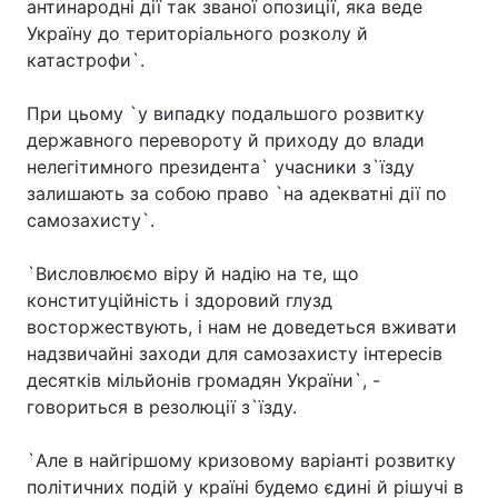
антинародні дії так званої опозиції, яка веде
Україну до територіального розколу й
катастрофи`.
Головна
Війна
При цьому `у випадку подальшого розвитку
державного перевороту й приходу до влади
Україна
Політика
нелегітимного президента` учасники з`їзду
залишають за собою право `на адекватні дії по
Економіка
Світ
самозахисту`.
Спорт
Наука
`Висловлюємо віру й надію на те, що
Техно і зв'язок
Лайт
конституційність і здоровий глузд
восторжествують, і нам не доведеться вживати
Зброя
Інциденти
надзвичайні заходи для самозахисту інтересів
десятків мільйонів громадян України`, -
Здоров'я
Туризм
говориться в резолюції з`їзду.
Цікавинки
Погода
`Але в найгіршому кризовому варіанті розвитку
політичних подій у країні будемо єдині й рішучі в
Екологія
Регіони