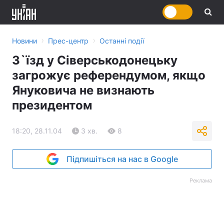
›
›
Новини
Прес-центр
Останні події
З`їзд у Сіверськодонецьку
загрожує референдумом, якщо
Януковича не визнають
президентом
18:20, 28.11.04
3 хв.
8
Підпишіться на нас в Google
Реклама