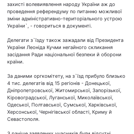
захисті волевиявлення народу України аж до
Лонгріди
проведення референдуму по питанню можливої
зміни адміністративно-територіального устрою
України`, - говориться в документі.
Відео з Youtube
Статті
Делегати з`їзду також зажадали від Президента
Інтерв'ю
Думки
України Леоніда Кучми негайного скликання
засідання Ради національної безпеки й оборони
Архів
Вакансії
країни.
Контакти
За даними оргкомітету, на з`їзд прибуло близько
Послуги
4 тис. делегатів від 15 регіонів - Донецької,
Дніпропетровської, Житомирської, Запорізької,
Кіровоградської, Луганської, Миколаївської,
Одеської, Полтавської, Сумської, Харківської,
Херсонської, Чернігівської області, Криму й
Севастополя.
З раніше заявлених учасників були відсутні