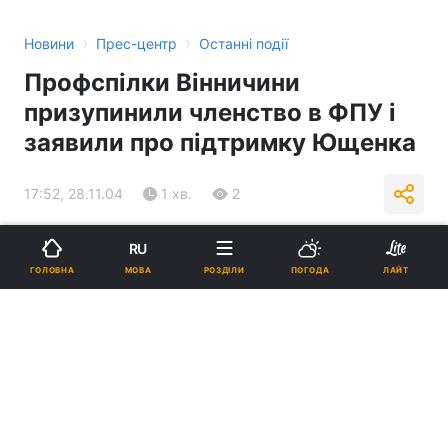
›
›
Новини
Прес-центр
Останні події
Профспілки Вінничини
призупинили членство в ФПУ і
заявили про підтримку Ющенка
17:52, 28.11.04
1 хв.
2
Підпишіться на нас в Google
RU
МОВА
ГОЛОВНА
РОЗДІЛИ
ПОГОДА
ЛАЙТ
Реклама