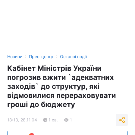
›
›
Новини
Прес-центр
Останні події
Кабінет Міністрів України
погрозив вжити `адекватних
заходів` до структур, які
відмовилися перераховувати
гроші до бюджету
18:13, 28.11.04
1 хв.
1