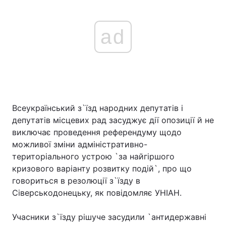
ad
Всеукраїнський з`їзд народних депутатів і
депутатів місцевих рад засуджує дії опозиції й не
виключає проведення референдуму щодо
можливої зміни адміністративно-
територіального устрою `за найгіршого
кризового варіанту розвитку подій`, про що
говориться в резолюції з`їзду в
Сіверськодонецьку, як повідомляє УНІАН.
Учасники з`їзду рішуче засудили `антидержавні