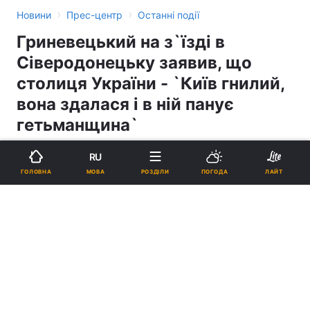
›
›
Новини
Прес-центр
Останні події
Гриневецький на з`їзді в
Сіверодонецьку заявив, що
столиця України - `Київ гнилий,
вона здалася і в ній панує
гетьманщина`
RU
16:06, 28.11.04
1 хв.
0
МОВА
ГОЛОВНА
РОЗДІЛИ
ПОГОДА
ЛАЙТ
Підпишіться на нас в Google
Реклама