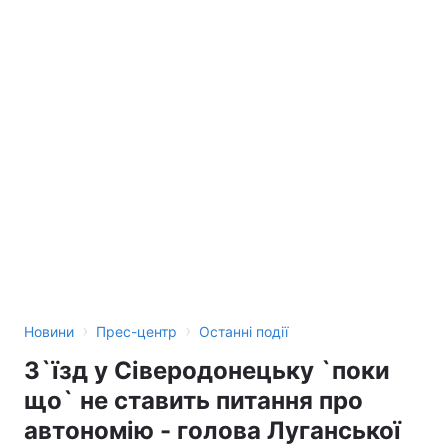
Тема оформлення
›
›
Новини
Прес-центр
Останні події
З`їзд у Сіверодонецьку `поки
що` не ставить питання про
автономію - голова Луганської