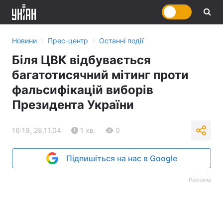
›
›
Новини
Прес-центр
Останні події
Біля ЦВК відбувається
багатотисячний мітинг проти
фальсифікацій виборів
Президента України
16:19, 28.11.04
1 хв.
0
Підпишіться на нас в Google
Реклама