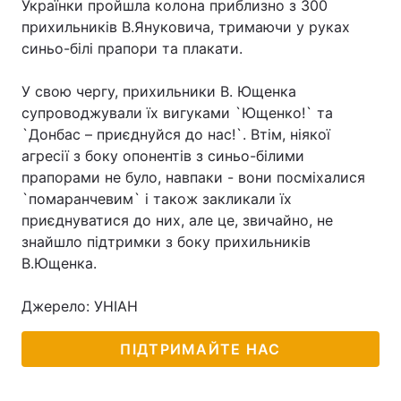
Українки пройшла колона приблизно з 300
прихильників В.Януковича, тримаючи у руках
синьо-білі прапори та плакати.
Головна
Війна
У свою чергу, прихильники В. Ющенка
супроводжували їх вигуками `Ющенко!` та
Україна
Політика
`Донбас – приєднуйся до нас!`. Втім, ніякої
агресії з боку опонентів з синьо-білими
Економіка
Світ
прапорами не було, навпаки - вони посміхалися
Спорт
Наука
`помаранчевим` і також закликали їх
приєднуватися до них, але це, звичайно, не
Техно і зв'язок
Лайт
знайшло підтримки з боку прихильників
В.Ющенка.
Зброя
Інциденти
Джерело: УНІАН
Здоров'я
Туризм
ПІДТРИМАЙТЕ НАС
Цікавинки
Погода
Екологія
Регіони