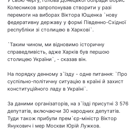
У свою чергу, голова Донецької облради Борис
Колесников запропонував створити у разі
перемоги на виборах Віктора Ющенка `нову
федеративну державу у формі Південно-Східної
республіки зі столицею в Харкові`.
`Таким чином, ми відновимо історичну
справедливість, адже Харків був першою
столицею України`, - сказав він.
На порядку денному з`їзду - одне питання: `Про
суспільно-політичну ситуацію в країні й захист
конституційного ладу в Україні`.
За даними організаторів, на з`їзді присутні 3 576
депутатів, включаючи 30 народних депутатів.
Туди також прибули прем`єр-міністр Віктор
Янукович і мер Москви Юрій Лужков.