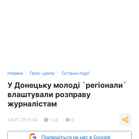
Тема оформлення
›
›
Новини
Прес-центр
Останні події
У Донецьку молоді `регіонали`
влаштували розправу
журналістам
14:27, 28.11.04
1 хв.
0
Підпишіться на нас в Google