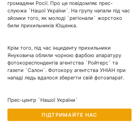
громадяни Росії. Про це повідомляє прес-
слуюжа `Нашої України`. На групу напали під час
зйомки того, як молоді `регіонали` жорстоко
били прихильників Ющенка.
Крім того, під час інциденту прихильники
Януковича облили чорною фарбою апаратуру
фотокореспондентів агентства `Ройтерс` та
газети `Салон`. Фотокору агентства УНІАН при
нападі ледь вдалося зберегти свій фотоапарат.
Прес-центр `Нашої України`
ПІДТРИМАЙТЕ НАС