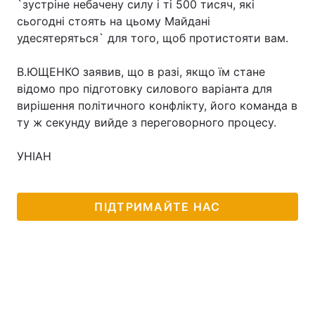
`зустріне небачену силу і ті 500 тисяч, які
сьогодні стоять на цьому Майдані
удесятеряться` для того, щоб протистояти вам.
Головна
Війна
В.ЮЩЕНКО заявив, що в разі, якщо їм стане
відомо про підготовку силового варіанта для
Україна
Політика
вирішення політичного конфлікту, його команда в
ту ж секунду вийде з переговорного процесу.
Економіка
Світ
Спорт
Наука
УНІАН
Техно і зв'язок
Лайт
ПІДТРИМАЙТЕ НАС
Зброя
Інциденти
Здоров'я
Туризм
Цікавинки
Погода
Екологія
Регіони