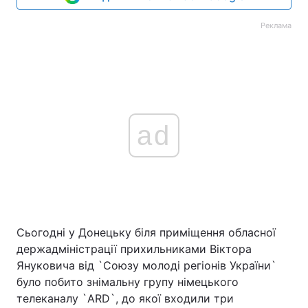
Реклама
ad
Сьогодні у Донецьку біля приміщення обласної
держадміністрації прихильниками Віктора
Януковича від `Союзу молоді регіонів України`
було побито знімальну групу німецького
телеканалу `ARD`, до якої входили три