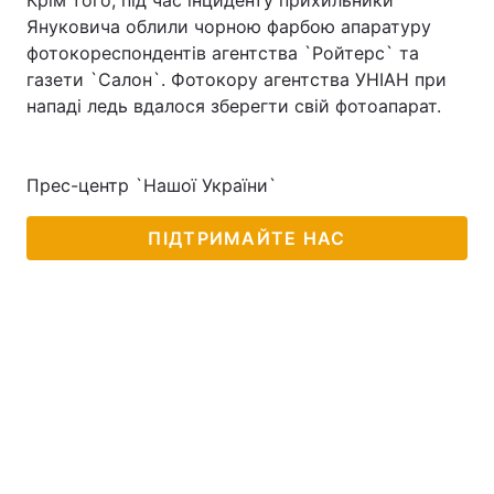
Крім того, під час інциденту прихильники
Януковича облили чорною фарбою апаратуру
фотокореспондентів агентства `Ройтерс` та
газети `Салон`. Фотокору агентства УНІАН при
Головна
Війна
нападі ледь вдалося зберегти свій фотоапарат.
Україна
Політика
Прес-центр `Нашої України`
Економіка
Світ
ПІДТРИМАЙТЕ НАС
Спорт
Наука
Техно і зв'язок
Лайт
Зброя
Інциденти
Здоров'я
Туризм
Цікавинки
Погода
Екологія
Регіони