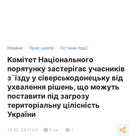
Тема оформлення
›
›
Новини
Прес-центр
Останні події
Комітет Національного
порятунку застерігає учасників
з`їзду у сіверськодонецьку від
ухвалення рішень, що можуть
поставити під загрозу
територіальну цілісність
України
14:25, 28.11.04
0 хв.
1