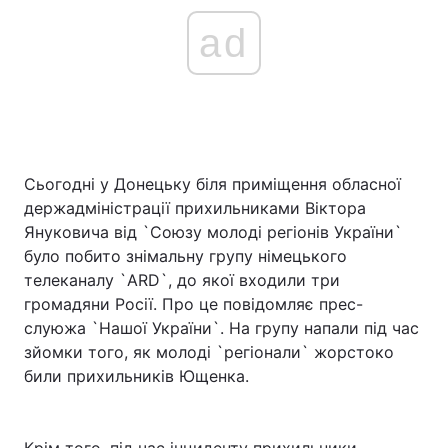
ad
Сьогодні у Донецьку біля приміщення обласної
держадміністрації прихильниками Віктора
Януковича від `Союзу молоді регіонів України`
було побито знімальну групу німецького
телеканалу `ARD`, до якої входили три
громадяни Росії. Про це повідомляє прес-
слуюжа `Нашої України`. На групу напали під час
зйомки того, як молоді `регіонали` жорстоко
били прихильників Ющенка.