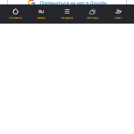
Підпишіться на нас в Google
RU
Реклама
МОВА
ГОЛОВНА
РОЗДІЛИ
ПОГОДА
ЛАЙТ
ad
Країни Заходу намагаються перетворити Україну
у випробувальний полігон. Так вважає
московський політтехнолог Гліб Павловський,
якого цитує радіостанція `Эхо Москвы`. За його