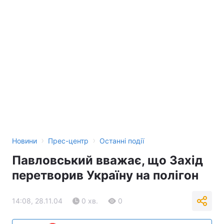
›
›
Новини
Прес-центр
Останні події
Павловський вважає, що Захід
перетворив Україну на полігон
14:08, 28.11.04
0 хв.
0