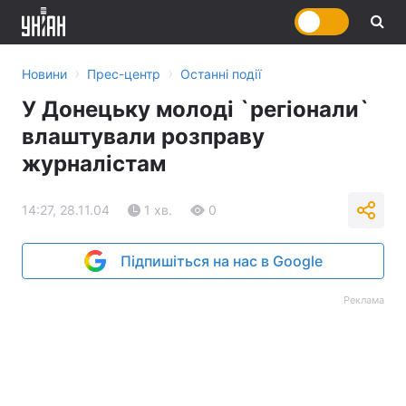
›
›
Новини
Прес-центр
Останні події
У Донецьку молоді `регіонали`
влаштували розправу
журналістам
14:27, 28.11.04
1 хв.
0
Підпишіться на нас в Google
Реклама