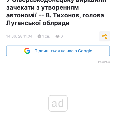
зачекати з утворенням
Тема оформлення
автономії -- В. Тихонов, голова
Луганської облради
14:06, 28.11.04
1 хв.
0
Підпишіться на нас в Google
Реклама
ad