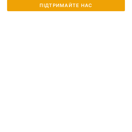
ПІДТРИМАЙТЕ НАС
Головна
Війна
Україна
Політика
Економіка
Світ
Спорт
Наука
Техно і зв'язок
Лайт
Зброя
Інциденти
Здоров'я
Туризм
Цікавинки
Погода
Екологія
Регіони