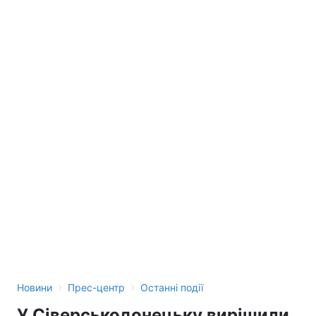
Лонгріди
Відео з Youtube
Статті
Інтерв'ю
Думки
Архів
Вакансії
Контакти
Послуги
›
›
Новини
Прес-центр
Останні події
У Сіверськодонецьку вирішили