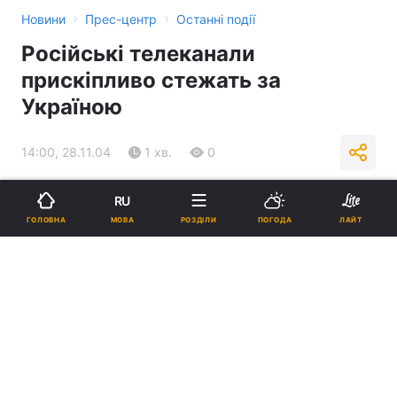
›
›
Новини
Прес-центр
Останні події
Російські телеканали
прискіпливо стежать за
Україною
14:00, 28.11.04
1 хв.
0
Підпишіться на нас в Google
RU
МОВА
ГОЛОВНА
РОЗДІЛИ
ПОГОДА
ЛАЙТ
Реклама
ad