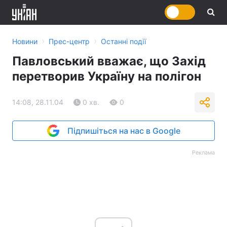
›
›
Новини
Прес-центр
Останні події
Павловський вважає, що Захід
перетворив Україну на полігон
14:08, 28.11.04
0 хв.
0
Підпишіться на нас в Google
Реклама