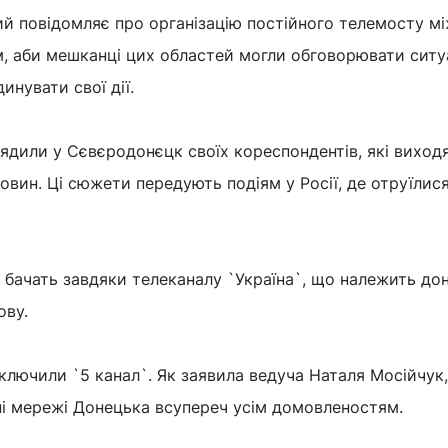
кий повідомляє про організацію постійного телемосту м
, аби мешканці цих областей могли обговорювати ситу
инувати свої дії.
рядили у Сєвєродонєцк своїх кореспондентів, які виход
овин. Ці сюжети передують подіям у Росії, де отруїлися
ли бачать завдяки телеканалу `Україна`, що належить д
ову.
ключили `5 канал`. Як заявила ведуча Наталя Мосійчук,
ні мережі Донецька всупереч усім домовленостям.