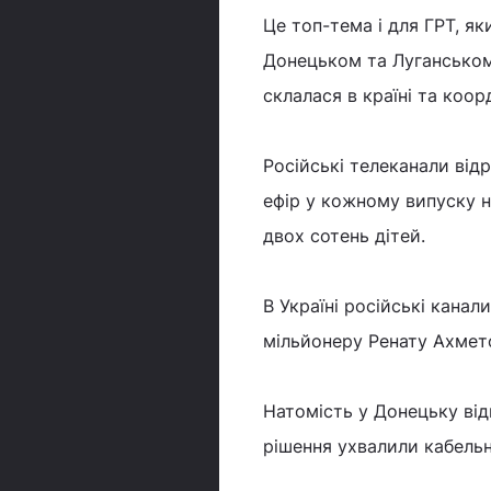
Це топ-тема і для ГРТ, я
Донецьком та Луганськом
склалася в країні та коорд
Російські телеканали від
ефір у кожному випуску н
двох сотень дітей.
В Україні російські кана
мільйонеру Ренату Ахмет
Натомість у Донецьку від
рішення ухвалили кабель