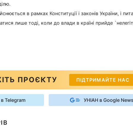
ділю.
ійснюється в рамках Конституції і законів України, і пит
ися лише тоді, коли до влади в країні прийде `нелег
ІТЬ ПРОЄКТУ
ПІДТРИМАЙТЕ НАС
 в Telegram
УНІАН в Google New
ІВ