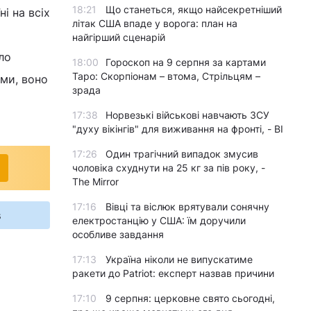
18:21
Що станеться, якщо найсекретніший
і на всіх
літак США впаде у ворога: план на
найгірший сценарій
ло
18:00
Гороскоп на 9 серпня за картами
Таро: Скорпіонам – втома, Стрільцям –
ими, воно
зрада
17:38
Норвезькі військові навчають ЗСУ
"духу вікінгів" для виживання на фронті, - BI
17:26
Один трагічний випадок змусив
чоловіка схуднути на 25 кг за пів року, -
The Mirror
17:16
Вівці та віслюк врятували сонячну
s
електростанцію у США: їм доручили
особливе завдання
17:13
Україна ніколи не випускатиме
ракети до Patriot: експерт назвав причини
17:10
9 серпня: церковне свято сьогодні,