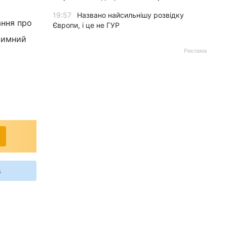
19:57
Названо найсильнішу розвідку
ання про
Європи, і це не ГУР
ітимний
Реклама
s