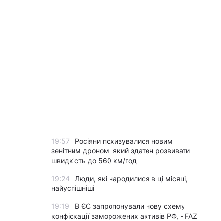
19:57
Росіяни похизувалися новим
зенітним дроном, який здатен розвивати
швидкість до 560 км/год
19:24
Люди, які народилися в ці місяці,
найуспішніші
19:19
В ЄС запропонували нову схему
конфіскації заморожених активів РФ, - FAZ