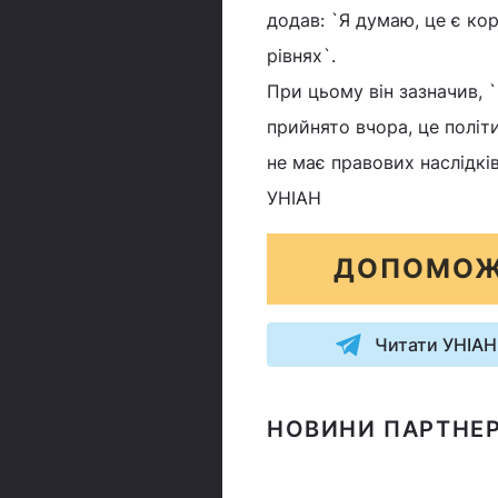
додав: `Я думаю, це є кор
рівнях`.
При цьому він зазначив, `
прийнято вчора, це політ
не має правових наслідків
УНІАН
ДОПОМОЖ
Читати УНІАН
НОВИНИ ПАРТНЕР