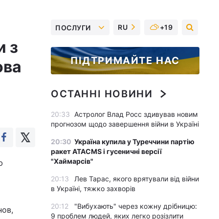
RU
+19
ПОСЛУГИ
и з
ПІДТРИМАЙТЕ НАС
ова
ОСТАННІ НОВИНИ
20:33
Астролог Влад Росс здивував новим
прогнозом щодо завершення війни в Україні
20:30
Україна купила у Туреччини партію
ракет ATACMS і гусеничні версії
"Хаймарсів"
ю
є
20:13
Лев Тарас, якого врятували від війни
в Україні, тяжко захворів
20:12
"Вибухають" через кожну дрібницю:
нов,
9 проблем людей, яких легко розізлити