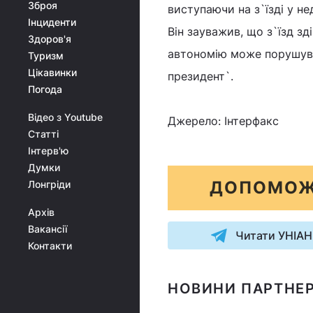
Зброя
виступаючи на з`їзді у не
Інциденти
Він зауважив, що з`їзд зд
Здоров'я
автономію може порушуват
Туризм
Цікавинки
президент`.
Погода
Відео з Youtube
Джерело: Інтерфакс
Статті
Інтерв'ю
Думки
ДОПОМОЖ
Лонгріди
Архів
Вакансії
Читати УНІАН
Контакти
НОВИНИ ПАРТНЕР