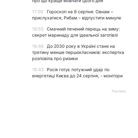
про що краще мовчати цього дня
17:00
Гороскоп на 9 серпня: Овнам –
прислухатися, Рибам – відпустити минуле
16:55
Смачний печений перець на зиму:
секрет маринаду для ідеальної заготівлі
16:46
До 2030 року в Україні стане на
третину менше першокласників: експертка
розповіла про ризики
16:43
Росія готує потужний удар по
енергетиці Києва до 24 серпня, - монітори
Реклама