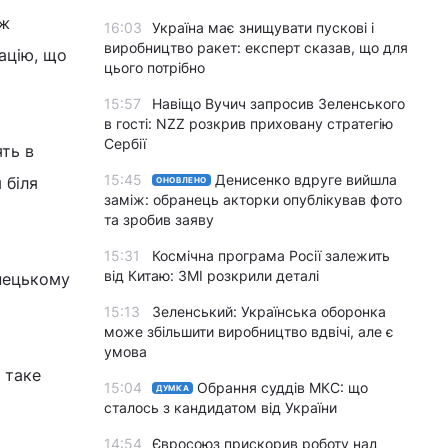
іж
16:03
Україна має знищувати пускові і
виробництво ракет: експерт сказав, що для
ацію, що
цього потрібно
15:57
Навіщо Вучич запросив Зеленського
в гості: NZZ розкрив приховану стратегію
Сербії
ять в
15:45
Денисенко вдруге вийшла
 біля
ОНОВЛЕНО
заміж: обранець акторки опублікував фото
та зробив заяву
15:31
Космічна програма Росії залежить
від Китаю: ЗМІ розкрили деталі
онецькому
15:13
Зеленський: Українська оборонка
може збільшити виробництво вдвічі, але є
умова
 таке
15:04
Обрання суддів МКС: що
ДУМКА
сталось з кандидатом від України
14:54
Євросоюз прискорив роботу над