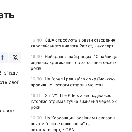
ать
16:40
США спробують зірвати створення
європейського аналога Patriot, - експерт
16:30
Найкращі з найкращих: 10 найвище
оцінених критиками ігор за останні десять
років
і з`їзду
16:30
Не "орел і решка": як українською
ють свої
правильно назвати сторони монети
16:11
Хіт №1 The Killers з несподіваною
історією отримав гучне визнання через 22
роки
о своїх
16:09
На Херсонщині росіянам наказали
почати "вільне полювання" на
автотранспорт, - ОВА