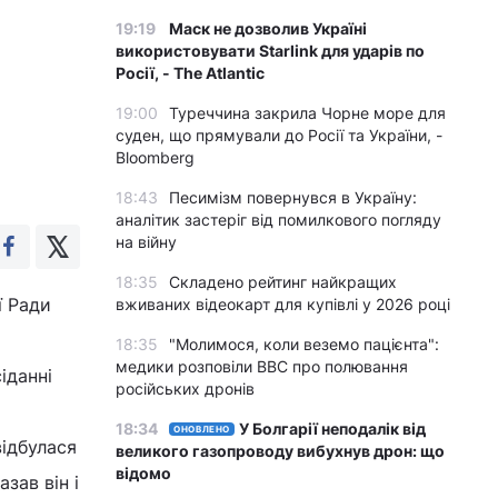
19:19
Маск не дозволив Україні
використовувати Starlink для ударів по
Росії, - The Atlantic
19:00
Туреччина закрила Чорне море для
суден, що прямували до Росії та України, -
Bloomberg
18:43
Песимізм повернувся в Україну:
аналітик застеріг від помилкового погляду
на війну
18:35
Складено рейтинг найкращих
ї Ради
вживаних відеокарт для купівлі у 2026 році
18:35
"Молимося, коли веземо пацієнта":
медики розповіли BBC про полювання
іданні
російських дронів
18:34
У Болгарії неподалік від
ОНОВЛЕНО
відбулася
великого газопроводу вибухнув дрон: що
відомо
зав він і