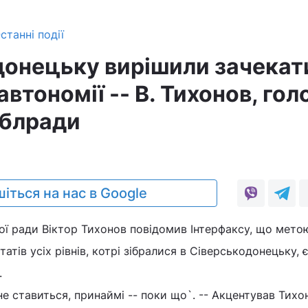
станні події
донецьку вирішили зачекат
втономії -- В. Тихонов, гол
облради
0
іться на нас в Google
ої ради Віктор Тихонов повідомив Інтерфаксу, що мето
татів усіх рівнів, котрі зібралися в Сіверськодонецьку, 
.
е ставиться, принаймі -- поки що`. -- Акцентував Тихо