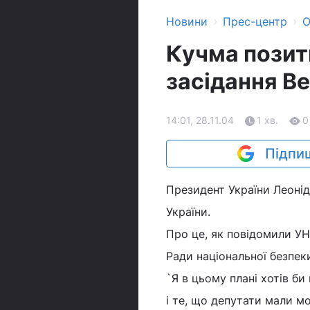
›
›
Новини
Прес-центр
О
Кучма позит
засідання В
14:01, 28.11.04
1 хв.
0
Підпиш
Президент України Леонід
України.
Про це, як повідомили УНІ
Ради національної безпеки
`Я в цьому плані хотів би
і те, що депутати мали мо