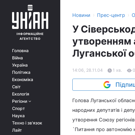
›
›
Новини
Прес-центр
О
У Сіверсько
ІНФОРМАЦІЙНЕ
утворенням а
АГЕНТСТВО
Луганської 
Головна
Війна
Україна
14:06, 28.11.04
1 хв.
Політика
Економіка
Підпиш
Світ
Екологія
Голова Луганської обласн
Регіони
Спорт
народних депутатів і депу
Наука
утворення Союзу регіонів
Техно і зв'язок
`Питання про автономію н
Лайт