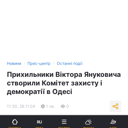
›
›
Новини
Прес-центр
Останні події
Прихильники Віктора Януковича
створили Комітет захисту і
демократії в Одесі
11:30, 28.11.04
1 хв.
0
Підпишіться на нас в Google
RU
МОВА