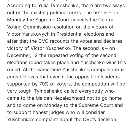
According to Yulia Tymoshenko, there are two ways
out of the existing political crisis. The first is – on
Monday the Supreme Court cancels the Central
Головна
Війна
Voting Commission resolution on the victory of
Victor Yanukovych in Presidential elections and
Україна
Політика
after that the CVC recounts the votes and declares
victory of Victor Yuschenko. The second is – on
Економіка
Світ
December, 12 the repeated voting of the second
elections round takes place and Yuschenko wins this
Спорт
Наука
round. At the same time Yuschenko’s companion-in-
arms believes that even if the opposition leader is
Техно і зв'язок
Лайт
supported by 70% of voters, the competition will be
very tough. Tymoshenko called everybody who
Зброя
Інциденти
came to the Maidan Nezalezhnosti not to go home
Здоров'я
Туризм
and to come on Monday to the Supreme Court and
to support honest judges who will consider
Цікавинки
Погода
Yuschenko’s complaint about the CVC’s decision.
Екологія
Регіони