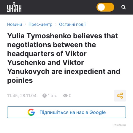
›
›
Новини
Прес-центр
Останні події
Yulia Tymoshenko believes that
negotiations between the
headquarters of Viktor
Yuschenko and Viktor
Yanukovych are inexpedient and
poinles
11:45, 28.11.04
1 хв.
0
Підпишіться на нас в Google
Реклама