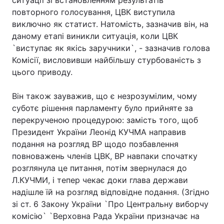
ситуації зі встановленням результатів
повторного голосування, ЦВК виступила
виключно як статист. Натомість, зазначив він, на
даному етапі виникли ситуація, коли ЦВК
Головна
Війна
`виступає як якісь заручники`, - зазначив голова
Комісії, висловивши найбільшу стурбованість з
Україна
Політика
цього приводу.
Економіка
Світ
Він також зауважив, що є незрозумілим, чому
суботє рішення парламенту було прийняте за
Спорт
Наука
перекрученою процедурою: замість того, щоб
Техно і зв'язок
Лайт
Президент України Леонід КУЧМА направив
подання на розгляд ВР щодо позбавлення
Зброя
Інциденти
повноважень членів ЦВК, ВР навпаки спочатку
розглянула це питання, потім звернулася до
Здоров'я
Туризм
Л.КУЧМИ, і тепер чекає доки глава держави
надішле їй на розгляд відповідне подання. (Згідно
Цікавинки
Погода
зі ст. 6 Закону України `Про Центральну виборчу
комісію` `Верховна Рада України призначає на
Екологія
Регіони