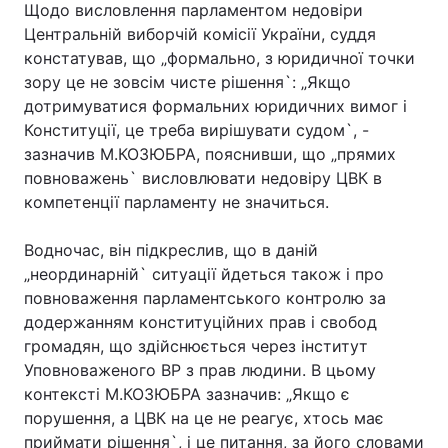
Щодо висловлення парламентом недовіри
Центральній виборчій комісії України, суддя
констатував, що „формально, з юридичної точки
зору це не зовсім чисте рішення`: „Якщо
дотримуватися формальних юридичних вимог і
Конституції, це треба вирішувати судом`, -
зазначив М.КОЗЮБРА, пояснивши, що „прямих
повноважень` висловлювати недовіру ЦВК в
компетенції парламенту не значиться.
Водночас, він підкреслив, що в даній
„неординарній` ситуації йдеться також і про
повноваження парламентського контролю за
додержанням конституційних прав і свобод
громадян, що здійснюється через інститут
Уповноваженого ВР з прав людини. В цьому
контексті М.КОЗЮБРА зазначив: „Якщо є
порушення, а ЦВК на це не реагує, хтось має
приймати рішення`, і це питання, за його словами