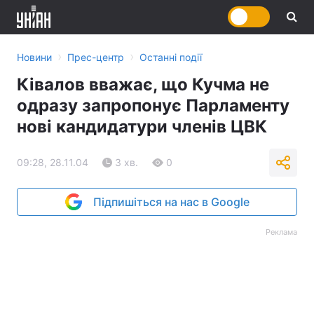
›
›
Новини
Прес-центр
Останні події
Ківалов вважає, що Кучма не
одразу запропонує Парламенту
нові кандидатури членів ЦВК
09:28, 28.11.04
3 хв.
0
Підпишіться на нас в Google
Реклама