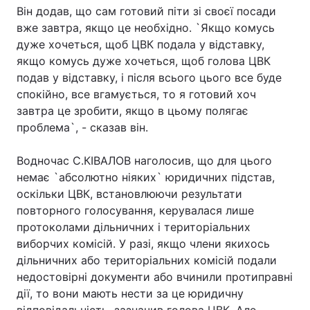
Він додав, що сам готовий піти зі своєї посади
Тема оформлення
вже завтра, якщо це необхідно. `Якщо комусь
дуже хочеться, щоб ЦВК подала у відставку,
якщо комусь дуже хочеться, щоб голова ЦВК
подав у відставку, і після всього цього все буде
спокійно, все вгамується, то я готовий хоч
завтра це зробити, якщо в цьому полягає
проблема`, - сказав він.
Водночас С.КІВАЛОВ наголосив, що для цього
немає `абсолютно ніяких` юридичних підстав,
оскільки ЦВК, встановлюючи результати
повторного голосування, керувалася лише
протоколами дільничних і територіальних
виборчих комісій. У разі, якщо члени якихось
дільничних або територіальних комісій подали
недостовірні документи або вчинили протиправні
дії, то вони мають нести за це юридичну