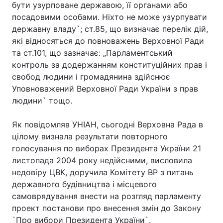
бути узурповане державою, її органами або
посадовими особами. Ніхто не може узурпувати
державну владу`; ст.85, що визначає перелік дій,
які відносяться до повноважень Верховної Ради
та ст.101, що зазначає: „Парламентський
контроль за додержанням конституційних прав і
свобод людини і громадянина здійснює
Уповноважений Верховної Ради України з прав
людини` тощо.
Як повідомляв УНІАН, сьогодні Верховна Рада в
цілому визнала результати повторного
голосування по виборах Президента України 21
листопада 2004 року недійсними, висловила
недовіру ЦВК, доручила Комітету ВР з питань
державного будівництва і місцевого
самоврядування внести на розгляд парламенту
проект постанови про внесення змін до Закону
`Про вибори Президента України`.