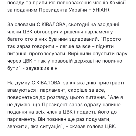
посаду та припиняє повноваження членів Комісії
за поданням Президента України – УНІАН).
Лонгріди
За словами С.КІВАЛОВА, сьогодні на засіданні
Відео з Youtube
Статті
члени ЦВК обговорили рішення парламенту і
багато хто з них був ним здивований. `Просто
Інтерв'ю
Думки
так зараз говорити – легше за все – підняти
питання, проголосувати. Вирішили спустити пару
Архів
Вакансії
через ЦВК – так у правовій державі не повинно
бути` - зауважив він.
Контакти
Послуги
На думку С.КІВАЛОВА, за кілька днів пристрасті
вгамуються і парламент, скоріше за все,
повернеться до розгляду цього питання. `Але я
не думаю, що Президент зараз одразу напише
подання на всіх членів ЦВК і подасть його до
парламенту. Він повинен ще раз подумати,
зважити, яка ситуація`, - сказав голова ЦВК.