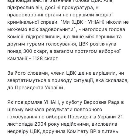
відповідальність, зазначив голова ЦВК. Але,
підкреслив він, досі ні прокуратура, ні
правоохоронні органи не порушили жодної
кримінальної справи. `Ми (ЦВК - УНІАН) ніколи не
можемо всіх задовольнити`, - наголосив голова
Комісії, підкресливши, що лише між першим та
другим турами голосування, ЦВК розглянула
понад 300 скарг, а загалом протягом виборчої
кампанії - 1128 скарг.
За його словами, члени ЦВК ще не вирішили, чи
звертатимуться з приводу ситуації, яка склалася,
до Президента України.
Як повідомляв УНІАН, у суботу Верховна Рада в
цілому визнала результати повторного
голосування по виборах Президента України 21
листопада 2004 року недійсними, висловила
недовіру ЦВК, доручила Комітету ВР з питань