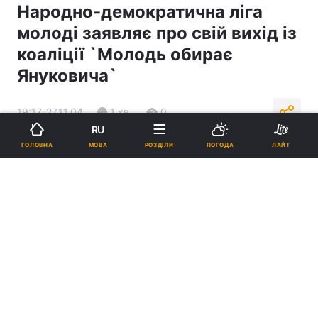
Народно-демократична ліга
молоді заявляє про свій вихід із
коаліції `Молодь обирає
Януковича`
19:17, 27.11.04
1 хв.
0
RU
МОВА
ГОЛОВНА
РОЗДІЛИ
ПОГОДА
ЛАЙТ
Підпишіться на нас в Google
Реклама
ad