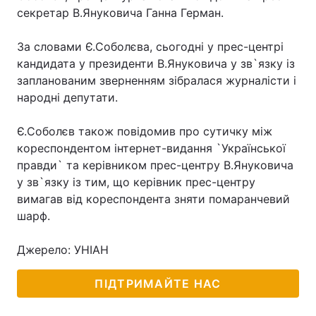
секретар В.Януковича Ганна Герман.
За словами Є.Соболєва, сьогодні у прес-центрі
Головна
Війна
кандидата у президенти В.Януковича у зв`язку із
запланованим зверненням зібралася журналісти і
Україна
Політика
народні депутати.
Економіка
Світ
Є.Соболєв також повідомив про сутичку між
кореспондентом інтернет-видання `Української
Спорт
Наука
правди` та керівником прес-центру В.Януковича
у зв`язку із тим, що керівник прес-центру
Техно і зв'язок
Лайт
вимагав від кореспондента зняти помаранчевий
шарф.
Зброя
Інциденти
Здоров'я
Туризм
Джерело: УНІАН
Цікавинки
Погода
ПІДТРИМАЙТЕ НАС
Екологія
Регіони