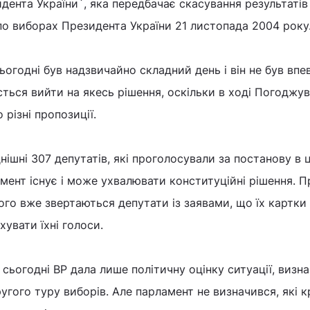
дента України`, яка передбачає скасування результатів
о виборах Президента України 21 листопада 2004 року
огодні був надзвичайно складний день і він не був впе
ться вийти на якесь рішення, оскільки в ході Погоджув
різні пропозиції.
нішні 307 депутатів, які проголосували за постанову в ц
амент існує і може ухвалювати конституційні рішення. 
ього вже звертаються депутати із заявами, що їх картки
увати їхні голоси.
сьогодні ВР дала лише політичну оцінку ситуації, визн
угого туру виборів. Але парламент не визначився, які 