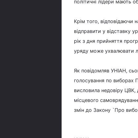
політичні лідери мають о
Крім того, відповідаючи 
відправити у відставку у
рік з дня прийняття прог
уряду може ухвалювати 
Як повідомляв УНІАН, сьо
голосування по виборах П
висловила недовіру ЦВК, 
місцевого самоврядуванн
змін до Закону `Про вибо