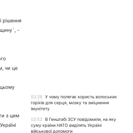
і рішення
щину`, -
ого
, чи це
 цьому
03:28
У чому полягає користь волоських
горіхів для серця, мозку та зміцнення
імунітету
ти з цим
02:52
В Генштабі ЗСУ повідомили, на яку
Україні
суму країни НАТО виділять Україні
військової допомоги