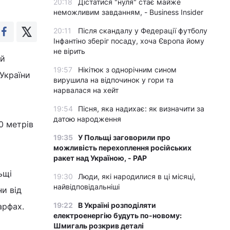
20:18
Дістатися "нуля" стає майже
неможливим завданням, - Business Insider
20:11
Після скандалу у Федерації футболу
Інфантіно зберіг посаду, хоча Європа йому
не вірить
ий
19:57
Нікітюк з однорічним сином
України
вирушила на відпочинок у гори та
нарвалася на хейт
19:54
Пісня, яка надихає: як визначити за
датою народження
0 метрів
19:35
У Польщі заговорили про
можливість перехоплення російських
ракет над Україною, - PAP
ьщі
19:30
Люди, які народилися в ці місяці,
найвідповідальніші
и від
19:22
В Україні розподіляти
арфах.
електроенергію будуть по-новому:
Шмигаль розкрив деталі