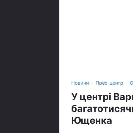
›
›
Новини
Прес-центр
О
У центрі Ва
багатотисяч
Ющенка