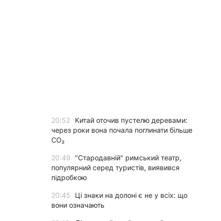
20:52
Китай оточив пустелю деревами:
через роки вона почала поглинати більше
CO₂
20:49
"Стародавній" римський театр,
популярний серед туристів, виявився
підробкою
20:45
Ці знаки на долоні є не у всіх: що
вони означають