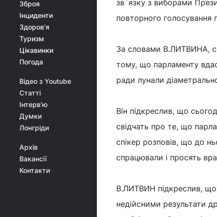
зв`язку з виборами Прези
Зброя
Інциденти
повторного голосування п
Здоров'я
Туризм
За словами В.ЛИТВИНА, сь
Цікавинки
Погода
тому, що парламенту вдас
ради лунали діаметрально 
Відео з Youtube
Статті
Інтерв'ю
Він підкреслив, що сьогод
Думки
свідчать про те, що парл
Лонгріди
спікер розповів, що до н
Архів
спрацювали і просять врах
Вакансії
Контакти
В.ЛИТВИН підкреслив, що 
недійсними результати др