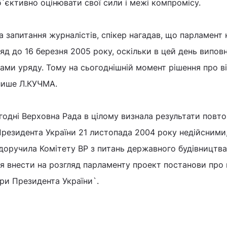
б`єктивно оцінювати свої сили і межі компромісу.
на запитання журналістів, спікер нагадав, що парламент
ряд до 16 березня 2005 року, оскільки в цей день випо
рами уряду. Тому на сьогоднішній момент рішення про в
лише Л.КУЧМА.
годні Верховна Рада в цілому визнала результати повт
резидента України 21 листопада 2004 року недійсними
доручила Комітету ВР з питань державного будівництва
я внести на розгляд парламенту проект постанови про
ри Президента України`.