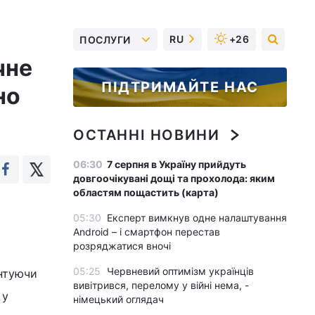
RU
+26
ПОСЛУГИ
чне
ПІДТРИМАЙТЕ НАС
но
ОСТАННІ НОВИНИ
06:30
7 серпня в Україну прийдуть
довгоочікувані дощі та прохолода: яким
областям пощастить (карта)
05:30
Експерт вимкнув одне налаштування
Android – і смартфон перестав
розряджатися вночі
05:25
Червневий оптимізм українців
ентуючи
вивітрився, перелому у війні нема, -
 у
німецький оглядач