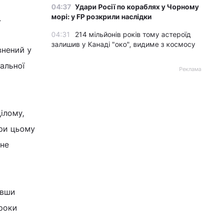
04:37
Удари Росії по кораблях у Чорному
морі: у FP розкрили наслідки
.
04:31
214 мільйонів років тому астероїд
залишив у Канаді "око", видиме з космосу
внений у
альної
Реклама
ілому,
При цьому
 не
авши
кроки