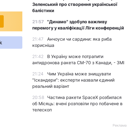
Зеленський про створення української
балістики
21:57
"Динамо" здобуло важливу
перемогу у кваліфікації Ліги конференцій
21:47
Анчоуси чи сардини: яка риба
k
корисніша
21:42
В Україну може потрапити
антидронова ракета CM-70 з Канади, - ЗМІ
21:24
Чим Україна може знищувати
"Іскандери": експерти назвали єдиний
реальний варіант
20:58
Частина ракети SpaceX розбилася
об Місяць: вчені розповіли про побачене в
телескоп
Реклама