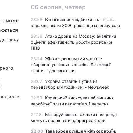
06 серпня, четвер
23:58
Вчені виявили відбитки пальців на
 не може
кераміці віком 8000 років: що їх здивувало
внюється
23:39
Атака дронів на Москву: аналітики
ідставку
оцінили ефективність роботи російської
ППО
23:24
Жінки з дипломами частіше
обирають успішних чоловіків без вищої
орного
освіти, – дослідження
,
23:07
Україна ставить Путіна на
 і
передвиборчий годинник, - Newsweek
 внесення
22:53
Корецький анонсував збільшення
заробітної плати педагогів з 1 вересня
22:12
Міф зруйновано: скільки насправді
можуть працювати ядерні реактори
22:00
Така зброя є лише у кількох країн: