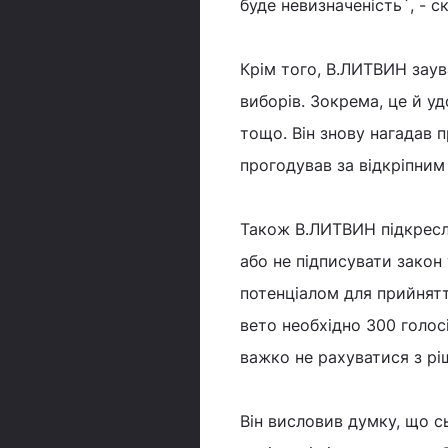
буде невизначеність`, - ск
Крім того, В.ЛИТВИН заув
виборів. Зокрема, це й у
тощо. Він знову нагадав 
прогодував за відкріпним
Також В.ЛИТВИН підкресл
або не підписувати закон 
потенціалом для прийнятт
вето необхідно 300 голос
важко не рахуватися з рі
Він висловив думку, що с