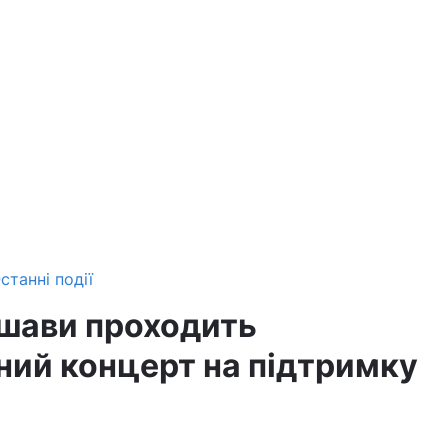
станні події
ршави проходить
ний концерт на підтримку