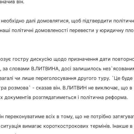
значив він.
 необхідно далі домовлятися, щоб підтвердити політичн
наші політичні домовленості перевести у юридичну пло
озує гостру дискусію щодо призначення дати повторн
і, за словами В.ЛИТВИНА, досі залишилось нез`ясованим
загалі чи лише переголосування другого туру. `Це буде
тра розмова` - сказав він. В.ЛИТВИН не виключає, що в
х документів розглядатиметься і політична реформа.
н переконуватиме всіх в тому, що не потрібно затягува
ситуація вимагає короткострокових термінів. Інакше в 