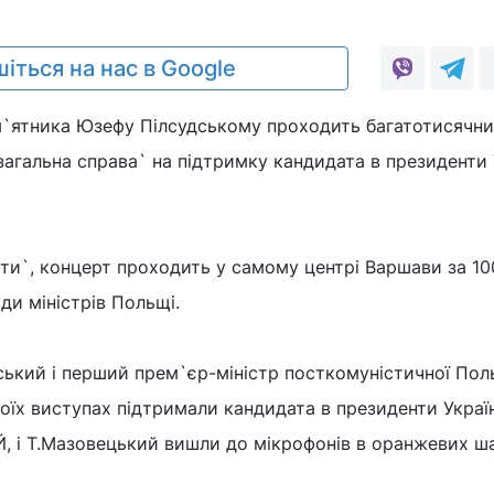
іться на нас в Google
ам`ятника Юзефу Пілсудському проходить багатотисячн
загальна справа` на підтримку кандидата в президенти 
ти`, концерт проходить у самому центрі Варшави за 10
ди міністрів Польщі.
ький і перший прем`єр-міністр посткомуністичної Пол
їх виступах підтримали кандидата в президенти Україн
йЙ, і Т.Мазовецький вишли до мікрофонів в оранжевих ш