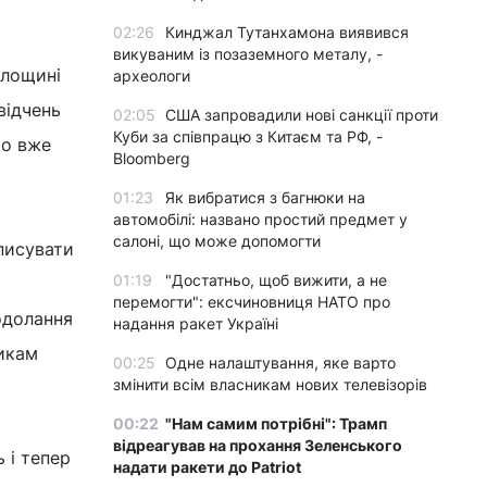
02:26
Кинджал Тутанхамона виявився
викуваним із позаземного металу, -
площині
археологи
відчень
02:05
США запровадили нові санкції проти
Куби за співпрацю з Китаєм та РФ, -
то вже
Bloomberg
01:23
Як вибратися з багнюки на
автомобілі: названо простий предмет у
салоні, що може допомогти
писувати
01:19
"Достатньо, щоб вижити, а не
перемогти": ексчиновниця НАТО про
одолання
надання ракет Україні
тикам
00:25
Одне налаштування, яке варто
змінити всім власникам нових телевізорів
00:22
"Нам самим потрібні": Трамп
відреагував на прохання Зеленського
 і тепер
надати ракети до Patriot