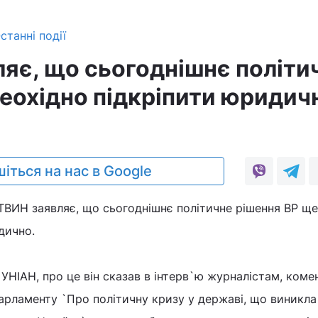
станні події
ляє, що сьогоднішнє політи
неохідно підкріпити юридич
іться на нас в Google
ВИН заявляє, що сьогоднішнє політичне рішення ВР ще
дично.
УНІАН, про це він сказав в інтерв`ю журналістам, ком
арламенту `Про політичну кризу у державі, що виникла