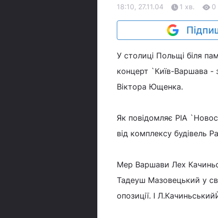
18:10, 27.11.04
1 хв.
0
Підпиш
У столиці Польщі біля п
концерт `Київ-Варшава - 
Віктора Ющенка.
Як повідомляє РІА `Новос
від комплексу будівель Ра
Мер Варшави Лех Качиньс
Тадеуш Мазовецький у сво
опозиції. І Л.Качиньськи