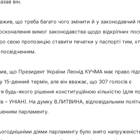
азав він.
ажив, що треба багато чого змінити й у законодавчий 
досконалення вимог законодавства щодо відкріпних пос
про свою пропозицію ставити печатки у паспорті тим, х
 посвідченням.
ив, що Президент України Леонід КУЧМА має право під
у 15-денний термін, але він вважає, що 307 голосів є
я будь-якого рішення конституційною кількістю (для п
ів – УНІАН). На думку В.ЛИТВИНА, відповідальним полі
шенням парламенту.
ьогоднішніми діями парламенту було знято напруженість