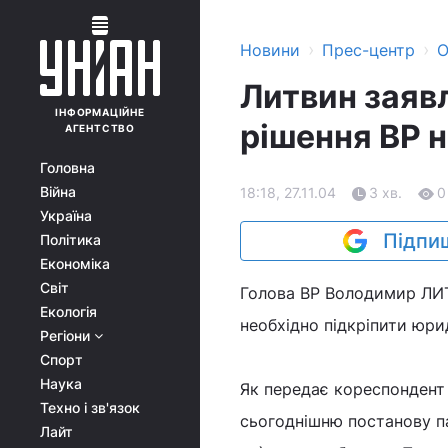
›
›
Новини
Прес-центр
О
Литвин заяв
ІНФОРМАЦІЙНЕ
рішення ВР 
АГЕНТСТВО
Головна
Війна
18:18, 27.11.04
3 хв.
0
Україна
Підпиш
Політика
Економіка
Світ
Голова ВР Володимир ЛИТ
Екологія
необхідно підкріпити юри
Регіони
Спорт
Наука
Як передає кореспондент 
Техно і зв'язок
сьогоднішню постанову п
Лайт