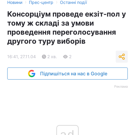
›
›
Новини
Прес-центр
Останні події
Тема оформлення
Консорціум проведе екзіт-пол у
тому ж складі за умови
проведення переголосування
другого туру виборів
16:41, 27.11.04
2 хв.
2
Підпишіться на нас в Google
Реклама
ad