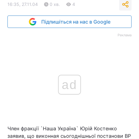
16:35, 27.11.04
0 хв.
4
Підпишіться на нас в Google
Реклама
ad
Член фракції `Наша Україна` Юрій Костенко
заявив, що виконная сьогоднішньої постанови ВР