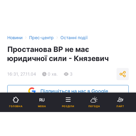
›
›
Новини
Прес-центр
Останні події
Простанова ВР не має
юридичної сили - Князевич
16:31, 27.11.04
0 хв.
3
Підпишіться на нас в Google
RU
Реклама
МОВА
ГОЛОВНА
РОЗДІЛИ
ПОГОДА
ЛАЙТ