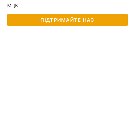
МЦК
ПІДТРИМАЙТЕ НАС
Головна
Війна
Україна
Політика
Економіка
Світ
Спорт
Наука
Техно і зв'язок
Лайт
Зброя
Інциденти
Здоров'я
Туризм
Цікавинки
Погода
Екологія
Регіони