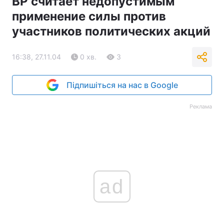
ВР считает недопустимым
применение силы против
участников политических акций
16:38, 27.11.04
0 хв.
3
Підпишіться на нас в Google
Реклама
ad