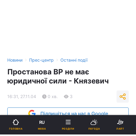
›
›
Новини
Прес-центр
Останні події
Простанова ВР не має
юридичної сили - Князевич
16:31, 27.11.04
0 хв.
3
Підпишіться на нас в Google
RU
Реклама
МОВА
ГОЛОВНА
РОЗДІЛИ
ПОГОДА
ЛАЙТ