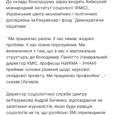
До складу Консорціуму зараз входять Київський
міжнародний інститут соціології (КМІС),
Український центр економічних і політичних
досліджень ім.Разумкова і фонд `Демократичні
Головна
Війна
ініціативи`.
Україна
Політика
`Ми працюємо разом. У нас немає жодних
проблем. У нас повне порозуміння. Ми
Економіка
Світ
визначилися з тим, що в нас є вертикальна
Спорт
Наука
структура, де Володимир Паніотто (генеральний
директор КМІС, професор НаУКМА – УНІАН)
Техно і зв'язок
Лайт
приймає основні рішення щодо наукової
складової проекту. Ми працюємо професійно`, -
Зброя
Інциденти
сказав І.Кучерів.
Здоров'я
Туризм
Директор соціологічної служби Центру
ім.Разумкова Андрій Биченко, відповідаючи на
Цікавинки
Погода
запитання журналістів, якою буде реакція
соціологів на те, що російські ЗМІ оприлюднили
Екологія
Регіони