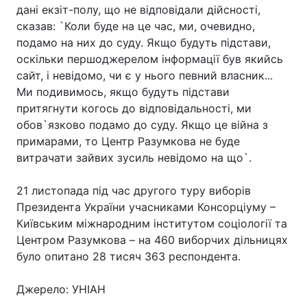
дані екзіт-полу, що не відповідали дійсності,
Лонгріди
сказав: `Коли буде на це час, ми, очевидно,
подамо на них до суду. Якщо будуть підстави,
оскільки першоджерелом інформації був якийсь
Відео з Youtube
Статті
сайт, і невідомо, чи є у нього певний власник...
Ми подивимось, якщо будуть підстави
Інтерв'ю
Думки
притягнути когось до відповідальності, ми
обов`язково подамо до суду. Якщо це війна з
Архів
Вакансії
примарами, то Центр Разумкова не буде
Контакти
витрачати зайвих зусиль невідомо на що`.
Послуги
21 листопада під час другого туру виборів
Президента України учасниками Консорціуму –
Київським міжнародним інститутом соціології та
Центром Разумкова – на 460 виборчих дільницях
було опитано 28 тисяч 363 респондента.
Джерело: УНІАН