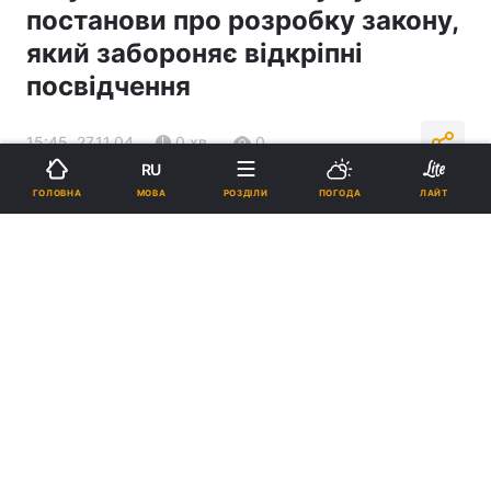
постанови про розробку закону,
який забороняє відкріпні
посвідчення
15:45, 27.11.04
0 хв.
0
RU
МОВА
ГОЛОВНА
РОЗДІЛИ
ПОГОДА
ЛАЙТ
Підпишіться на нас в Google
Реклама
ad