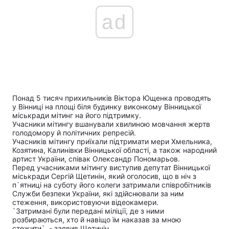
ad
Понад 5 тисяч прихильників Віктора Ющенка проводять
у Вінниці на площі біля будинку виконкому Вінницької
міськради мітинг на його підтримку.
Учасники мітингу вшанували хвилиною мовчання жертв
голодомору й політичних репресій.
Учасників мітингу приїхали підтримати мери Хмельника,
Козятина, Калинівки Вінницької області, а також народний
артист України, співак Олександр Пономарьов.
Перед учасниками мітингу виступив депутат Вінницької
міськради Сергій Щетинін, який оголосив, що в ніч з
п`ятниці на суботу його колеги затримали співробітників
Служби безпеки України, які здійснювали за ним
стеження, використовуючи відеокамери.
`Затримані були передані міліції, де з ними
розбираються, хто й навіщо їм наказав за мною
стежити`, - заявив Щетинін.