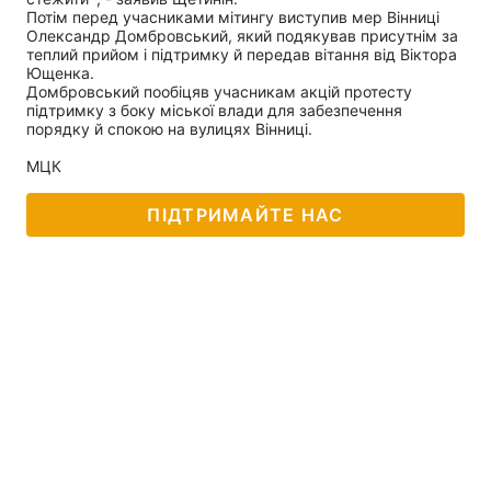
Потім перед учасниками мітингу виступив мер Вінниці
Олександр Домбровський, який подякував присутнім за
теплий прийом і підтримку й передав вітання від Віктора
Ющенка.
Домбровський пообіцяв учасникам акцій протесту
Головна
Війна
підтримку з боку міської влади для забезпечення
порядку й спокою на вулицях Вінниці.
Україна
Політика
МЦК
Економіка
Світ
ПІДТРИМАЙТЕ НАС
Спорт
Наука
Техно і зв'язок
Лайт
Зброя
Інциденти
Здоров'я
Туризм
Цікавинки
Погода
Екологія
Регіони