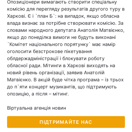
Опозиціонери вимагають створити спеціальну
комісію для перегляду результатів другого туру в
Харкові. Є і `план Б`: на випадок, якщо обласна
влада визнає за потрібне створювати комісію. За
Головна
Війна
словами народного депутата Анатолія Матвієнко,
якщо до понеділка вимоги не будуть виконані
Україна
Політика
`Комітет національного порятунку` має намір
оголосити безстрокове пікетування
Економіка
Світ
облдержадміністрації і блокувати роботу
Спорт
Наука
обласної ради. Мітинги в Харкові виходять на
новий рівень організації, заявив Анатолій
Техно і зв'язок
Лайт
Матвієнко. В акцій буде чітка програма – із трьох
до п`яти концерт музикантів, що підтримують
Зброя
Інциденти
опозицію, а після – мітинг.
Здоров'я
Туризм
Віртуальна агенція новин
Цікавинки
Погода
ПІДТРИМАЙТЕ НАС
Екологія
Регіони