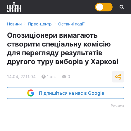
›
›
Новини
Прес-центр
Останні події
Опозиціонери вимагають
створити спеціальну комісію
для перегляду результатів
другого туру виборів у Харкові
14:04, 27.11.04
1 хв.
0
Підпишіться на нас в Google
Реклама