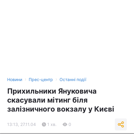
›
›
Новини
Прес-центр
Останні події
Прихильники Януковича
скасували мітинг біля
залізничного вокзалу у Києві
13:13, 27.11.04
1 хв.
0