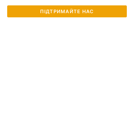
Лонгріди
ПІДТРИМАЙТЕ НАС
Відео з Youtube
Статті
Інтерв'ю
Думки
Архів
Вакансії
Контакти
Послуги