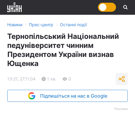
›
›
Новини
Прес-центр
Останні події
Тернопільський Національний
педуніверситет чинним
Президентом України визнав
Ющенка
13:21, 27.11.04
1 хв.
0
Підпишіться на нас в Google
Реклама