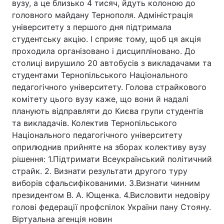
вузу, а це близько 4 тисяч, йдуть колоною до
головного майдану Тернополя. Адміністрація
університету з першого дня підтримала
студентську акцію. І сприяє тому, щоб ця акція
Головна
Війна
проходила організовано і дисципліновано. До
столиці вирушило 20 автобусів з викладачами та
Україна
Політика
студентами Тернопільського Національного
педагогічного університету. Голова страйкового
Економіка
Світ
комітету цього вузу каже, що вони й надалі
Спорт
Наука
планують відправляти до Києва групи студентів
та викладачів. Колектив Тернопільського
Техно і зв'язок
Лайт
Національного педагогічного університету
оприлюднив прийняте на зборах колективу вузу
Зброя
Інциденти
рішення: 1.Підтримати Всеукраїнський політичний
страйк. 2. Визнати результати другого туру
Здоров'я
Туризм
виборів сфальсифікованими. 3.Визнати чинним
президентом В. А. Ющенка. 4.Висловити недовіру
Цікавинки
Погода
голові федерації профспілок України пану Стояну.
Віртуальна агенція новин
Екологія
Регіони