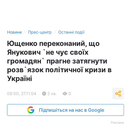
Тема оформлення
›
›
Новини
Прес-центр
Останні події
Ющенко переконаний, що
Янукович `не чує своїх
громадян` прагне затягнути
розв`язок політичної кризи в
Україні
09:50, 27.11.04
2 хв.
0
Підпишіться на нас в Google
Реклама