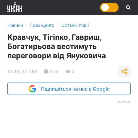
›
›
Новини
Прес-центр
Останні події
Кравчук, Тігіпко, Гавриш,
Богатирьова вестимуть
переговори від Януковича
10:38, 27.11.04
0 хв.
0
Підпишіться на нас в Google
Реклама