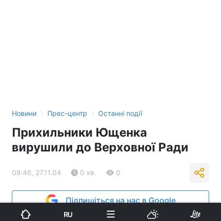
›
›
Новини
Прес-центр
Останні події
Прихильники Ющенка
вирушили до Верховної Ради
09:46, 27.11.04
0 хв.
0
Підпишіться на нас в Google
RU