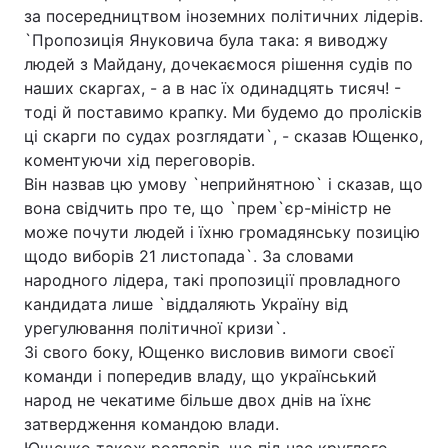
за посередництвом іноземних політичних лідерів.
`Пропозиція Януковича була така: я виводжу
людей з Майдану, дочекаємося рішення судів по
наших скаргах, - а в нас їх одинадцять тисяч! -
тоді й поставимо крапку. Ми будемо до пролісків
ці скарги по судах розглядати`, - сказав Ющенко,
коментуючи хід переговорів.
Він назвав цю умову `неприйнятною` і сказав, що
вона свідчить про те, що `прем`єр-міністр не
може почути людей і їхню громадянську позицію
щодо виборів 21 листопада`. За словами
народного лідера, такі пропозиції провладного
кандидата лише `віддаляють Україну від
урегулювання політичної кризи`.
Зі свого боку, Ющенко висловив вимоги своєї
команди і попередив владу, що український
народ не чекатиме більше двох днів на їхнє
затвердження командою влади.