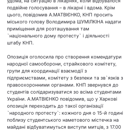
удома, на ситуацію в лікарнях, коли відбувалося
подвійне голосування – в лікарні і вдома. Крім
цього, повідомив А.МАТВІЄНКО, КНП просить
міського голову Володимира ШУМІЛКІНА надати
приміщення для розташування там
`національного дому протесту` і діяльності
штабу КНП.
Опозиція оголосила про створення комендатури
народної самооборони, страйкового комітету,
групи для координації взаємодії з
підприємствами, комітету з безпеки та зв`язків з
правоохоронними органами. КНП звернувся до
студентів солідаризуватися зо всіма студентами
України. А.МАТВІЄНКО повідомив, що у Харкові
опозиція переходить до такої організації
`народного протесту`: кожного дня о 15-й годині
поблизу студентського наметового містечка на
майдані відбуватимуться виступи митців, з 17.00