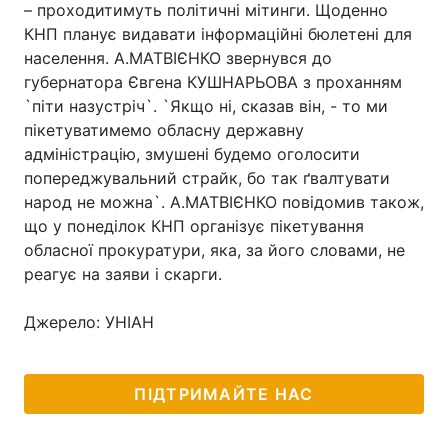
– проходитимуть політичні мітинги. Щоденно
КНП планує видавати інформаційні бюлетені для
населення. А.МАТВІЄНКО звернувся до
губернатора Євгена КУШНАРЬОВА з проханням
`піти назустріч`. `Якщо ні, сказав він, - то ми
пікетуватимемо обласну державну
адміністрацію, змушені будемо оголосити
попереджувальний страйк, бо так ґвалтувати
народ не можна`. А.МАТВІЄНКО повідомив також,
що у понеділок КНП організує пікетування
обласної прокуратури, яка, за його словами, не
реагує на заяви і скарги.
Джерело: УНІАН
ПІДТРИМАЙТЕ НАС