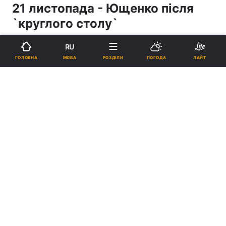
21 листопада - Ющенко після
`круглого столу`
RU
22:47, 26.11.04
1 хв.
1
МОВА
ГОЛОВНА
РОЗДІЛИ
ПОГОДА
ЛАЙТ
Підпишіться на нас в Google
Реклама
ad