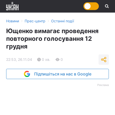
›
›
Новини
Прес-центр
Останні події
Ющенко вимагає проведення
повторного голосування 12
грудня
22:53, 26.11.04
0 хв.
0
Підпишіться на нас в Google
Реклама