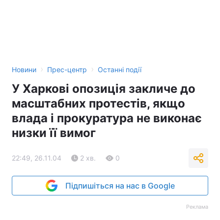
›
›
Новини
Прес-центр
Останні події
У Харкові опозиція закличе до
масштабних протестів, якщо
влада і прокуратура не виконає
низки її вимог
22:49, 26.11.04
2 хв.
0
Підпишіться на нас в Google
Реклама