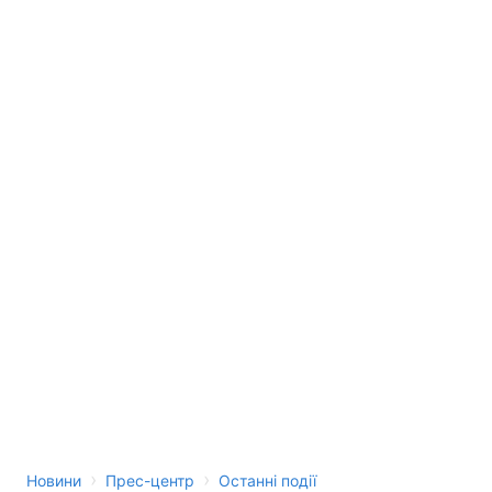
Лонгріди
Відео з Youtube
Статті
Інтерв'ю
Думки
Архів
Вакансії
Контакти
Послуги
›
›
Новини
Прес-центр
Останні події