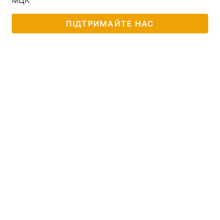
МЦК
ПІДТРИМАЙТЕ НАС
Головна
Війна
Україна
Політика
Економіка
Світ
Спорт
Наука
Техно і зв'язок
Лайт
Зброя
Інциденти
Здоров'я
Туризм
Цікавинки
Погода
Екологія
Регіони