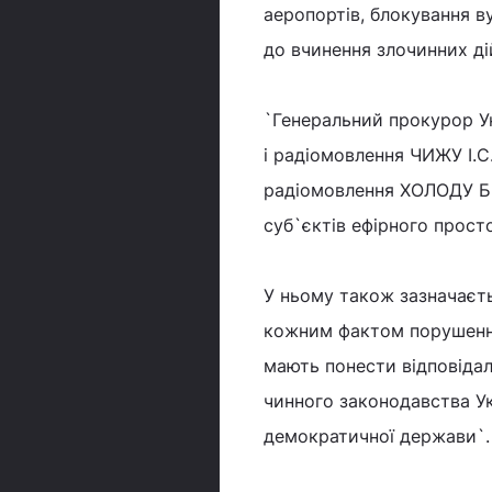
аеропортів, блокування ву
до вчинення злочинних ді
`Генеральний прокурор У
і радіомовлення ЧИЖУ І.С.
радіомовлення ХОЛОДУ Б.І
суб`єктів ефірного просто
У ньому також зазначаєть
кожним фактом порушення 
мають понести відповідал
чинного законодавства Ук
демократичної держави`.