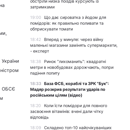
обстріли низка поїздів курсують із
на
затримками
19:00
Що дає сироватка з йодом для
помідорів: як правильно поливати та
обприскувати томати
ми,
18:42
Вперед у минуле: через війну
маленькі магазини замінять супермаркети,
- експерт
 України
18:38
Ринок "лихоманить": квадратні
метри в новобудовах дорожчають, попри
іністром
падіння попиту
18:33
База ФСБ, кораблі та ЗРК "Бук":
м ОБСЄ
Мадяр розкрив результати ударів по
російським цілям (відео)
ом
18:20
Коли їсти помідори для повного
засвоєння вітамінів: вчені дали чітку
відповідь
18:09
Складено топ-10 найочікуваніших