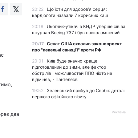
20:22
Що їсти для здоров’я серця:
кардіологи назвали 7 корисних каш
20:18
Льотчик-утікач з КНДР уперше сів за
штурвал Boeing 737 і був приголомшений
20:17
Сенат США схвалив законопроект
про "пекельні санкції" проти РФ
ас
20:01
Київ буде значно краще
підготовлений до зими, але фактор
обстрілів і можливостей ППО ніхто не
відміняв, - Пантелеєв
тимо,
19:52
Зеленський прибув до Сербії: деталі
першого офіційного візиту
Реклама
рез два