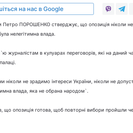
іться на нас в Google
и Петро ПОРОШЕНКО стверджує, що опозиція ніколи не
була нелегітимна влада.
в`ю журналістам в кулуарах переговорів, які на даний ч
палаці.
ми ніколи не зрадимо інтереси України, ніколи не допус
тимна влада, яка не обрана народом`.
 що опозиція готова, щоб повторні вибори пройшли че