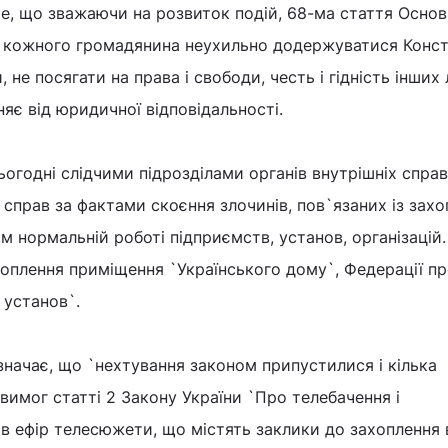
те, що зважаючи на розвиток подій, 68-ма стаття Осно
є кожного громадянина неухильно додержуватися Конст
, не посягати на права і свободи, честь і гідність інших
няє від юридичної відповідальності.
ьогодні слідчими підрозділами органів внутрішніх справ
справ за фактами скоєння злочинів, пов`язаних із зах
м нормальній роботі підприємств, установ, організацій.
оплення приміщення `Українського дому`, Федерації п
 установ`.
значає, що `нехтування законом припустилися і кілька
 вимог статті 2 Закону України `Про телебачення і
в ефір телесюжети, що містять заклики до захоплення в