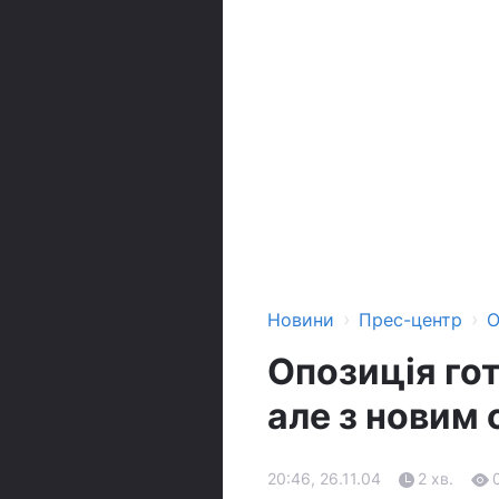
›
›
Новини
Прес-центр
О
Опозиція гот
але з новим
20:46, 26.11.04
2 хв.