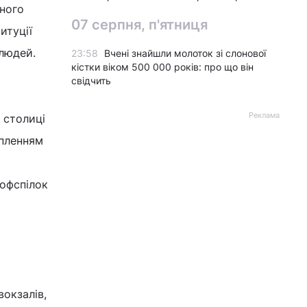
вного
07 серпня, п'ятниця
итуції
 людей.
23:58
Вчені знайшли молоток зі слонової
кістки віком 500 000 років: про що він
свідчить
Реклама
 столиці
опленням
рофспілок
окзалів,