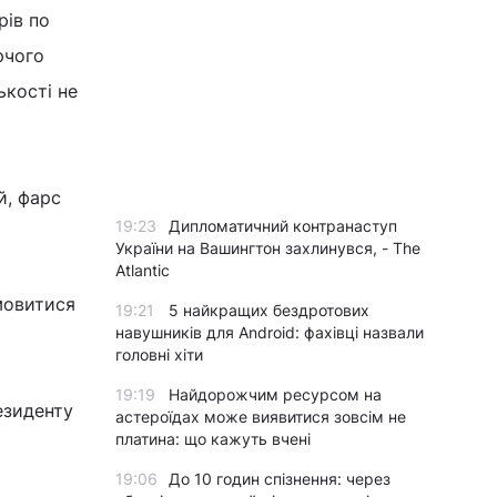
рів по
рчого
ькості не
й, фарс
19:23
Дипломатичний контранаступ
України на Вашингтон захлинувся, - The
Atlantic
мовитися
19:21
5 найкращих бездротових
навушників для Android: фахівці назвали
головні хіти
19:19
Найдорожчим ресурсом на
езиденту
астероїдах може виявитися зовсім не
платина: що кажуть вчені
19:06
До 10 годин спізнення: через