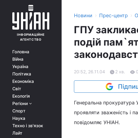
›
›
Новини
Прес-центр
О
ГПУ закликає
ІНФОРМАЦІЙНЕ
подій пам`ят
АГЕНТСТВО
законодавст
Головна
Війна
Україна
20:52, 26.11.04
2 хв.
Політика
Економіка
Підпиш
Світ
Екологія
Генеральна прокуратура У
Регіони
Спорт
проявляти зваженість і п
Наука
повідомляє УНІАН.
Техно і зв'язок
Лайт