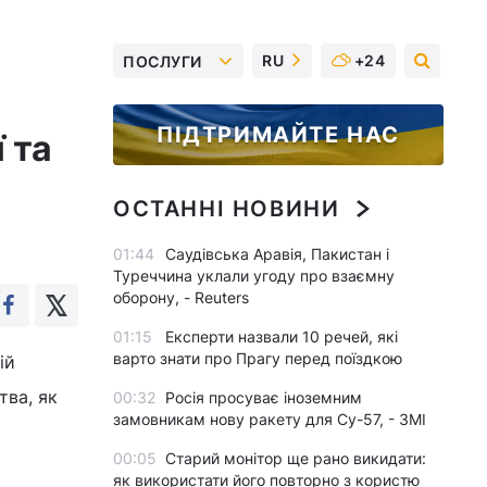
RU
+24
ПОСЛУГИ
ПІДТРИМАЙТЕ НАС
 та
ОСТАННІ НОВИНИ
01:44
Саудівська Аравія, Пакистан і
Туреччина уклали угоду про взаємну
оборону, - Reuters
01:15
Експерти назвали 10 речей, які
варто знати про Прагу перед поїздкою
ій
тва, як
00:32
Росія просуває іноземним
замовникам нову ракету для Су-57, - ЗМІ
00:05
Старий монітор ще рано викидати:
як використати його повторно з користю