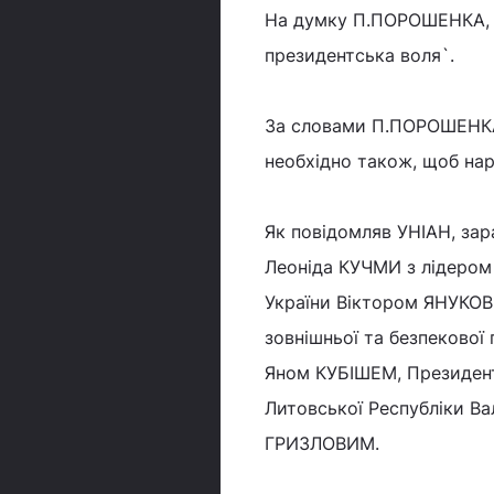
На думку П.ПОРОШЕНКА, `
президентська воля`.
За словами П.ПОРОШЕНКА,
необхідно також, щоб нар
Як повідомляв УНІАН, зар
Леоніда КУЧМИ з лідером
України Віктором ЯНУКОВ
зовнішньої та безпеково
Яном КУБІШЕМ, Президе
Литовської Республіки 
ГРИЗЛОВИМ.