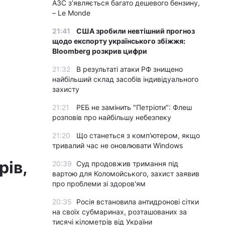
АЗС з’являється багато дешевого бензину,
– Le Monde
21:41
США зробили невтішний прогноз
щодо експорту українського збіжжя:
Bloomberg розкрив цифри
21:32
В результаті атаки РФ знищено
найбільший склад засобів індивідуального
захисту
21:21
РЕБ не замінить "Петріоти": Флеш
розповів про найбільшу небезпеку
21:20
Що станеться з комп’ютером, якщо
тривалий час не оновлювати Windows
рів,
20:39
Суд продовжив тримання під
вартою для Коломойського, захист заявив
про проблеми зі здоров'ям
20:35
Росія встановила антидронові сітки
на своїх субмаринах, розташованих за
тисячі кілометрів від України