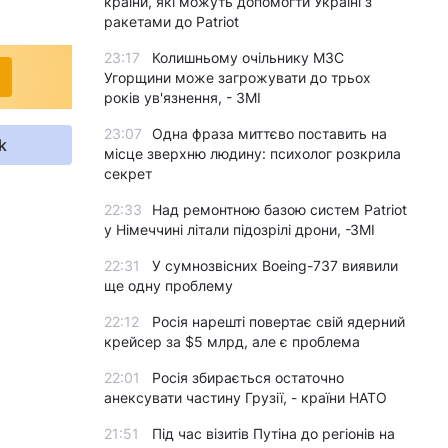
країни, які можуть допомогти Україні з
ракетами до Patriot
23:17
Колишньому очільнику МЗС
Угорщини може загрожувати до трьох
років ув'язнення, - ЗМІ
23:07
Одна фраза миттєво поставить на
k
місце зверхню людину: психолог розкрила
секрет
22:33
Над ремонтною базою систем Patriot
у Німеччині літали підозрілі дрони, -ЗМІ
22:31
У сумнозвісних Boeing-737 виявили
ще одну проблему
22:12
Росія нарешті повертає свій ядерний
крейсер за $5 млрд, але є проблема
22:01
Росія збирається остаточно
анексувати частину Грузії, - країни НАТО
21:51
Під час візитів Путіна до регіонів на