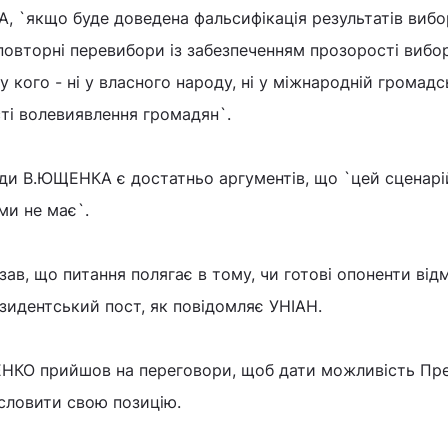
 `якщо буде доведена фальсифікація результатів вибо
а повторні перевибори із забезпеченням прозорості вибо
 у кого - ні у власного народу, ні у міжнародній громадс
сті волевиявлення громадян`.
нди В.ЮЩЕНКА є достатньо аргументів, що `цей сценарі
ми не має`.
в, що питання полягає в тому, чи готові опоненти від
езидентський пост, як повідомляє УНІАН.
ЕНКО прийшов на переговори, щоб дати можливість Пр
словити свою позицію.