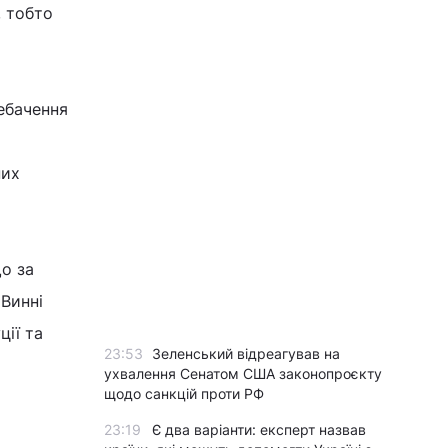
, тобто
ебачення
них
о за
 Винні
ції та
23:53
Зеленський відреагував на
ухвалення Сенатом США законопроєкту
щодо санкцій проти РФ
23:19
Є два варіанти: експерт назвав