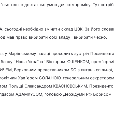
сьогодні є достатньо умов для компромісу. Тут потріб
 сьогодні необхідно змінити склад ЦВК. За його слова
од мав право вибирати собі владу і вибирати чесно.
аз у Маріїнському палаці проходить зустріч Президента
 блоку `Наша Україна` Віктором ЮЩЕНКОМ, прем`єр-м
ИЧЕМ, Верховним представником ЄС з питань спільної,
ї політики Хав`єром СОЛАНОЮ, генеральним секретаре
нтом Польщі Олександром КВАСНЄВСЬКИМ, Президент
Валдасом АДАМКУСОМ, головою Держдуми РФ Борисом