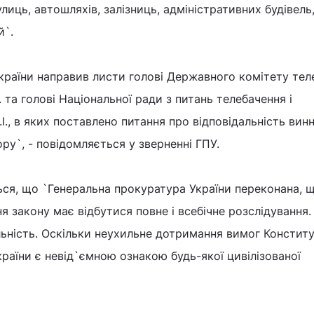
лиць, автошляхів, залізниць, адміністративних будівель
й`.
країни направив листи голові Державного комітету тел
 та голові Національної ради з питань телебачення і
., в яких поставлено питання про відповідальність вин
ру`, - повідомляється у зверненні ГПУ.
ся, що `Генеральна прокуратура України переконана, щ
закону має відбутися повне і всебічне розслідування.
ьність. Оскільки неухильне дотримання вимог Конститу
раїни є невід`ємною ознакою будь-якої цивілізованої