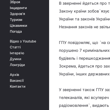
Зброя
В зверненні йдеться про 
Інциденти
Закону країни зобов`язу
Здоров'я
України та законів України
Туризм
Цікавинки
Незнання законів не звіль
Погода
Відео з Youtube
ГПУ повідомляє, що `на с
Статті
порушено 7 кримінальних 
Інтерв'ю
будівель і перешкоджання
Думки
Лонгріди
Зокрема, йдеться про зах
України, інших державних
Архів
Вакансії
Контакти
У зверненні також ГПУ за
телеканалів, які всупереч
радіомовлення`, видають 