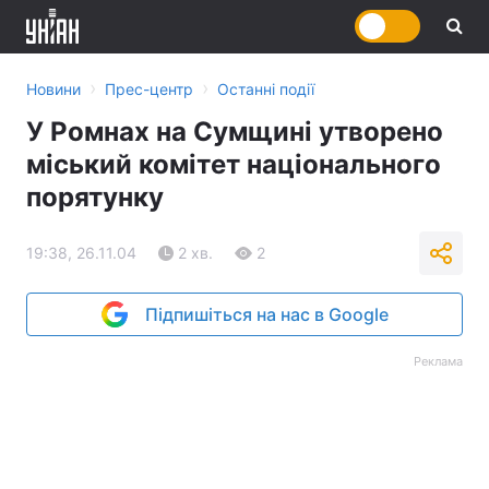
›
›
Новини
Прес-центр
Останні події
У Ромнах на Сумщині утворено
міський комітет національного
порятунку
19:38, 26.11.04
2 хв.
2
Підпишіться на нас в Google
Реклама