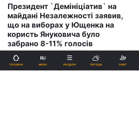
Президент `Демініціатив` на
майдані Незалежності заявив,
що на виборах у Ющенка на
користь Януковича було
забрано 8-11% голосів
RU
19:31, 26.11.04
2 хв.
11
МОВА
ГОЛОВНА
РОЗДІЛИ
ПОГОДА
ЛАЙТ
Підпишіться на нас в Google
Реклама