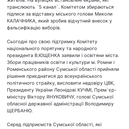
жителів. На вулицях встановлені екрани, які
транслюють `5 канал`. Комітетом збираються
підписи за відставку міського голови Миколи
КАЛАЧНИКА, який зробив відчутний внесок у
Головна
Війна
фальсифікацію виборів.
Україна
Політика
Сьогодні про свою підтримку Комітету
національного порятунку та народного
Економіка
Світ
президента В.ЮЩЕНКА заявили і освітяни міста.
Збори працівників освіти і культури м. Ромни і
Спорт
Наука
Роменського району Сумської області прийняли
Техно і зв'язок
Лайт
рішення приєднатися до всеукраїнського
політичного страйку, висловити недовіру ЦВК,
Зброя
Інциденти
Президенту України Леонідові КУЧМІ, Прем`єр-
міністру Віктору ЯНУКОВИЧУ, голові Сумської
Здоров'я
Туризм
обласної державної адміністрації Володимиру
ЩЕРБАНЮ.
Цікавинки
Погода
Серед підприємств Сумської області, які
Екологія
Регіони