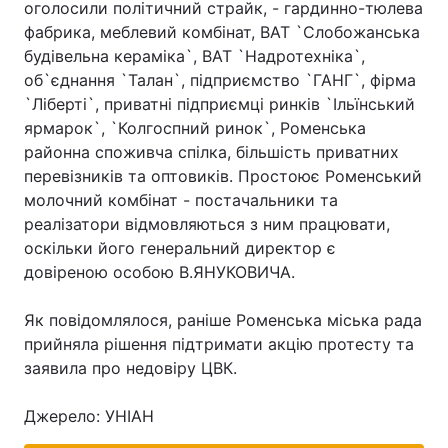
оголосили політичний страйк, - гардинно-тюлева
фабрика, меблевий комбінат, ВАТ `Слобожанська
Лонгріди
будівельна кераміка`, ВАТ `Надротехніка`,
об`єднання `Талан`, підприємство `ГАНГ`, фірма
Відео з Youtube
Статті
`Ліберті`, приватні підприємці ринків `Ільїнський
ярмарок`, `Колгоспний ринок`, Роменська
Інтерв'ю
Думки
районна споживча спілка, більшість приватних
перевізників та оптовиків. Простоює Роменський
Архів
Вакансії
молочний комбінат - постачальники та
реалізатори відмовляються з ним працювати,
Контакти
оскільки його генеральний директор є
Послуги
довіреною особою В.ЯНУКОВИЧА.
Як повідомлялося, раніше Роменська міська рада
прийняла рішення підтримати акцію протесту та
заявила про недовіру ЦВК.
Джерело: УНІАН