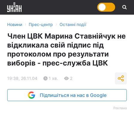
›
›
Новини
Прес-центр
Останні події
Член ЦВК Марина Ставнійчук не
відкликала свій підпис під
протоколом про результати
виборів - прес-служба ЦВК
19:38, 26.11.04
1 хв.
2
Підпишіться на нас в Google
Реклама