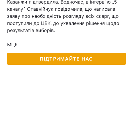
Казанжи підтвердила. Водночас, в інтерв`ю „5
каналу` Ставнійчук повідомила, що написала
заяву про необхідність розгляду всіх скарг, що
поступили до ЦВК, до ухвалення рішення щодо
Головна
Війна
результатів виборів.
Україна
Політика
МЦК
Економіка
Світ
ПІДТРИМАЙТЕ НАС
Спорт
Наука
Техно і зв'язок
Лайт
Зброя
Інциденти
Здоров'я
Туризм
Цікавинки
Погода
Екологія
Регіони