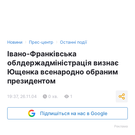
Тема оформлення
›
›
Новини
Прес-центр
Останні події
Івано-Франківська
облдержадміністрація визнає
Ющенка всенародно обраним
президентом
19:37, 26.11.04
0 хв.
1
Підпишіться на нас в Google
Реклама