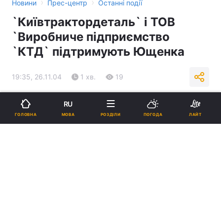
›
›
Новини
Прес-центр
Останні події
`Київтрактордеталь` і ТОВ
`Виробниче підприємство
`КТД` підтримують Ющенка
19:35, 26.11.04
1 хв.
19
Підпишіться на нас в Google
RU
МОВА
ГОЛОВНА
РОЗДІЛИ
ПОГОДА
ЛАЙТ
Реклама
ad