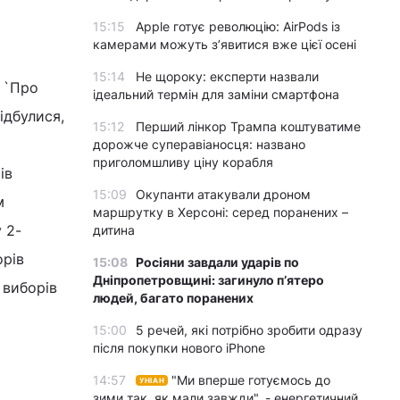
і
15:15
Apple готує революцію: AirPods із
камерами можуть з’явитися вже цієї осені
15:14
Не щороку: експерти назвали
и `Про
ідеальний термін для заміни смартфона
ідбулися,
15:12
Перший лінкор Трампа коштуватиме
дорожче суперавіаносця: названо
приголомшливу ціну корабля
ів
15:09
Окупанти атакували дроном
м
маршрутку в Херсоні: серед поранених –
 2-
дитина
орів
15:08
Росіяни завдали ударів по
Дніпропетровщині: загинуло пʼятеро
 виборів
людей, багато поранених
15:00
5 речей, які потрібно зробити одразу
після покупки нового iPhone
14:57
"Ми вперше готуємось до
УНІАН
зими так, як мали завжди", - енергетичний