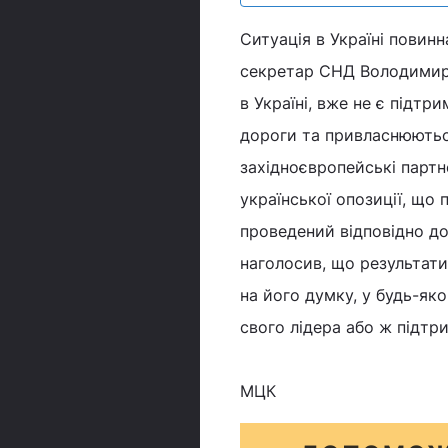
Ситуація в Україні повин
секретар СНД Володимир 
в Україні, вже не є підтр
дороги та привласнюються
західноєвропейські партн
української опозиції, що
проведений відповідно до
наголосив, що результат
на його думку, у будь-як
свого лідера або ж підтр
МЦК