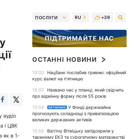
RU
+39
ПОСЛУГИ
ПІДТРИМАЙТЕ НАС
у
ції
ОСТАННІ НОВИНИ
х
16:00
Нацбанк послабив гривню: офіційний
курс валют на п’ятницю
16:00
Названо час у планці, який свідчить
про відмінну форму після 55 років
15:58
У Фонді держмайна
АКТУАЛЬНО
прогнозують складнощі з приватизацією
 аудіо
великих державних активів
а і ЦВК
15:56
Вагітну Вітвіцьку запідозрили у
 як в 1-
таємному ЕКЗ та сурогатному материнстві