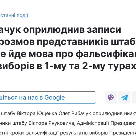
станні події
ачук оприлюднив записи
розмов представників штаб
е йде мова про фальсифіка
виборів в 1-му та 2-му тура
іться на нас в Google
о штабу Віктора Ющенка Олег Рибачук оприлюднив низку
вники штабу Віктора Януковича, Адміністрації Президент
ні кроки фальсифікації результатів виборів Президента