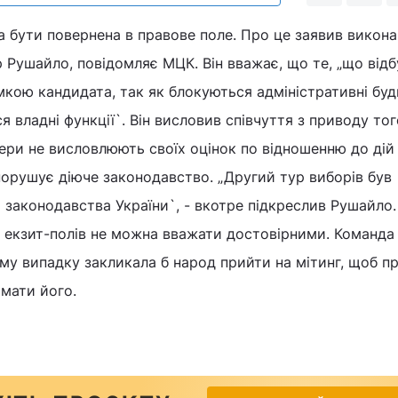
на бути повернена в правове поле. Про це заявив викон
Рушайло, повідомляє МЦК. Він вважає, що те, „що від
имкою кандидата, так як блокуються адміністративні буд
 владні функції`. Він висловив співчуття з приводу тог
ери не висловлюють своїх оцінок по відношенню до дій
 порушує діюче законодавство. „Другий тур виборів був
 законодавства України`, - вкотре підкреслив Рушайло.
и екзит-полів не можна вважати достовірними. Команд
ому випадку закликала б народ прийти на мітинг, щоб п
имати його.