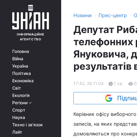
›
›
Новини
Прес-центр
О
Депутат Риб
ІНФОРМАЦІЙНЕ
телефонних 
АГЕНТСТВО
Януковича, д
Головна
Війна
результатів 
Україна
Політика
Економіка
17:42, 26.11.04
1 хв.
0
Світ
Екологія
Підпиш
Регіони
Спорт
Керівник офісу виборчог
Наука
записів, на яких предста
Техно і зв'язок
Лайт
домовляються про конкрет