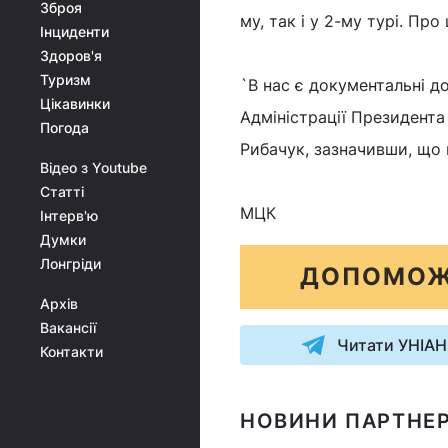
Зброя
му, так і у 2-му турі. Пр
Інциденти
Здоров'я
Туризм
`В нас є документальні д
Цікавинки
Адміністрації Президента 
Погода
Рибачук, зазначивши, що 
Відео з Youtube
Статті
МЦК
Інтерв'ю
Думки
Лонгріди
ДОПОМОЖ
Архів
Вакансії
Читати УНІАН
Контакти
НОВИНИ ПАРТНЕР