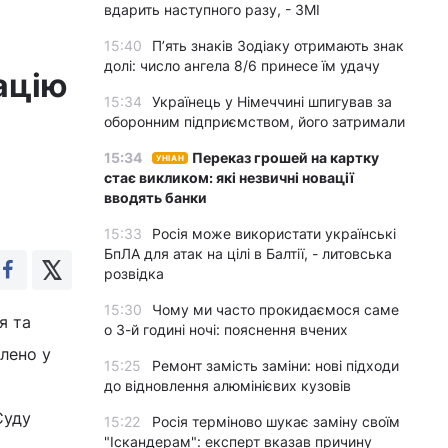
вдарить наступного разу, - ЗМІ
15:40
П’ять знаків Зодіаку отримають знак
долі: число ангела 8/6 принесе їм удачу
ацію
15:34
Українець у Німеччині шпигував за
оборонним підприємством, його затримали
15:34
Переказ грошей на картку
УНІАН
стає викликом: які незвичні новації
вводять банки
15:33
Росія може використати українські
БпЛА для атак на цілі в Балтії, - литовська
розвідка
15:30
Чому ми часто прокидаємося саме
я та
о 3-й годині ночі: пояснення вчених
блено у
15:25
Ремонт замість заміни: нові підходи
до відновлення алюмінієвих кузовів
Суду
15:22
Росія терміново шукає заміну своїм
"Іскандерам": експерт вказав причину