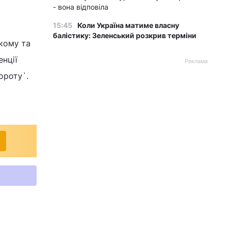
- вона відповіла
15:45
Коли Україна матиме власну
балістику: Зеленський розкрив терміни
кому та
енції
Реклама
ороту`.