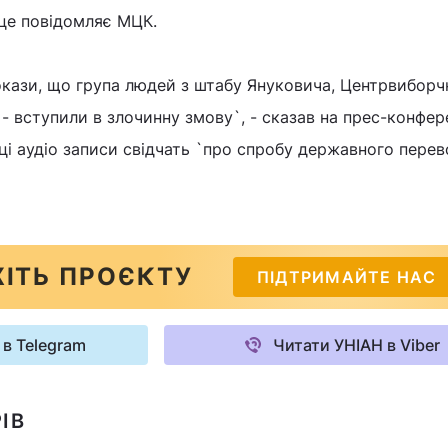
о це повідомляє МЦК.
окази, що група людей з штабу Януковича, Центрвиборч
- вступили в злочинну змову`, - сказав на прес-конфер
ці аудіо записи свідчать `про спробу державного перев
ІТЬ ПРОЄКТУ
ПІДТРИМАЙТЕ НАС
 в Telegram
Читати УНІАН в Viber
ІВ