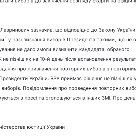
ьтати виборів до закінчення розгляду скарги на офіційн
О.Лавринович зазначив, що відповідно до Закону Україн
и` у разі визнання виборів Президента такими, що не в
ування не дало змоги визначити кандидата, обраного
не пізніш як на 10-й день після встановлення результат
подання про призначення повторних виборів з повторни
Президенти України. ВРУ приймає рішення не пізніш як у
я виборів. Повідомлення про проведення повторних виб
куються в пресі та оголошуються в інших ЗМІ. Про день
.
істерства юстиції України