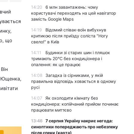
14:20
6 млн завантажень: чому
авчий
користувачі переходять на цей навігатор
замість Google Maps
бувається
14:19
Відомий співак-воїн вибухнув
инку,
критикою після приїзду соліста "Ногу
о, що
свело!" в Київ
14:11
Будинки зі старих шин і пляшок
тримають 20°C без кондиціонера і
опалення: як це працює
 Він
14:08
Загадка із сірниками, у якій
а Ющенка,
правильна відповідь ховається в одному
русі
ривітати
14:07
Як охолодити кімнату без
кондиціонера: копійчаний прийом починає
працювати миттєво
13:46
7 серпня Україну накриє негода:
синоптики попереджають про небезпеку
після спеки (карта)