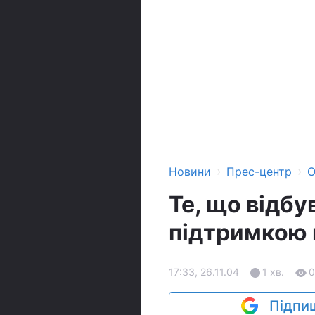
›
›
Новини
Прес-центр
О
Те, що відбу
підтримкою 
17:33, 26.11.04
1 хв.
0
Підпиш