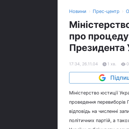
›
›
Новини
Прес-центр
О
Міністерств
про процеду
Президента 
17:34, 26.11.04
1 хв.
0
Підпиш
Міністерство юстиції Ук
проведення перевиборів П
відповідь на численні зап
політичних партій, а так