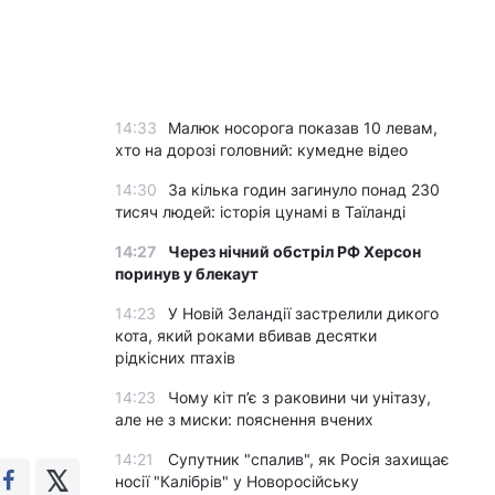
14:33
Малюк носорога показав 10 левам,
хто на дорозі головний: кумедне відео
14:30
За кілька годин загинуло понад 230
тисяч людей: історія цунамі в Таїланді
14:27
Через нічний обстріл РФ Херсон
поринув у блекаут
14:23
У Новій Зеландії застрелили дикого
кота, який роками вбивав десятки
рідкісних птахів
14:23
Чому кіт п’є з раковини чи унітазу,
але не з миски: пояснення вчених
14:21
Супутник "спалив", як Росія захищає
носії "Калібрів" у Новоросійську