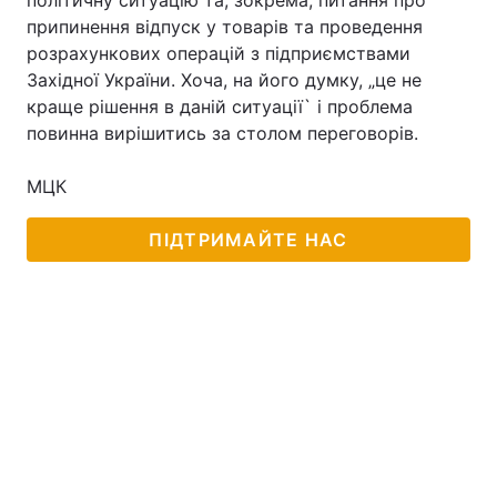
політичну ситуацію та, зокрема, питання про
припинення відпуск у товарів та проведення
розрахункових операцій з підприємствами
Західної України. Хоча, на його думку, „це не
Головна
Війна
краще рішення в даній ситуації` і проблема
повинна вирішитись за столом переговорів.
Україна
Політика
МЦК
Економіка
Світ
ПІДТРИМАЙТЕ НАС
Спорт
Наука
Техно і зв'язок
Лайт
Зброя
Інциденти
Здоров'я
Туризм
Цікавинки
Погода
Екологія
Регіони