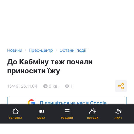
›
›
Новини
Прес-центр
Останні події
До Кабміну теж почали
приносити їжу
15:49, 26.11.04
0 хв.
1
Підпишіться на нас в Google
RU
Реклама
МОВА
ГОЛОВНА
РОЗДІЛИ
ПОГОДА
ЛАЙТ