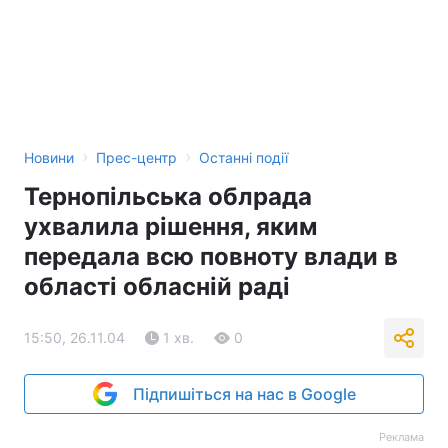
Тема оформлення
›
›
Новини
Прес-центр
Останні події
Тернопільська облрада
ухвалила рішення, яким
передала всю повноту влади в
області обласній раді
15:50, 26.11.04
1 хв.
0
Підпишіться на нас в Google
Реклама