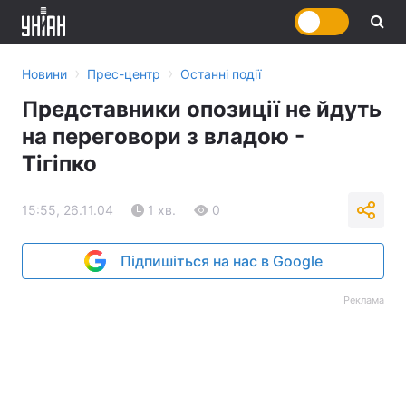
›
›
Новини
Прес-центр
Останні події
Представники опозиції не йдуть
на переговори з владою -
Тігіпко
15:55, 26.11.04
1 хв.
0
Підпишіться на нас в Google
Реклама