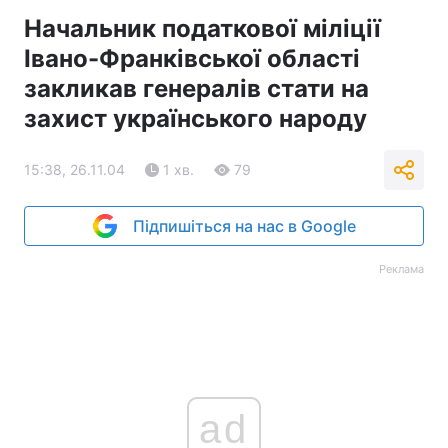
Начальник податкової міліції
Тема оформлення
Івано-Франківської області
закликав генералів стати на
захист українського народу
15:38, 26.11.04
1 хв.
79
Підпишіться на нас в Google
Реклама
ad