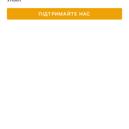
УНІАН
ПІДТРИМАЙТЕ НАС
Головна
Війна
Україна
Політика
Економіка
Світ
Спорт
Наука
Техно і зв'язок
Лайт
Зброя
Інциденти
Здоров'я
Туризм
Цікавинки
Погода
Екологія
Регіони