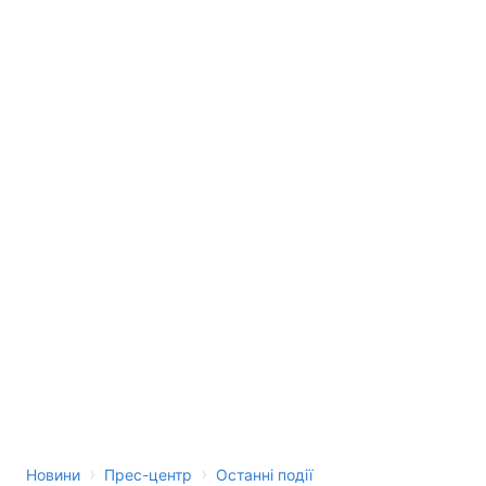
Лонгріди
Відео з Youtube
Статті
Інтерв'ю
Думки
Архів
Вакансії
Контакти
Послуги
›
›
Новини
Прес-центр
Останні події