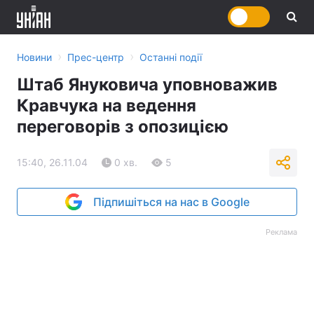
›
›
Новини
Прес-центр
Останні події
Штаб Януковича уповноважив
Кравчука на ведення
переговорів з опозицією
15:40, 26.11.04
0 хв.
5
Підпишіться на нас в Google
Реклама