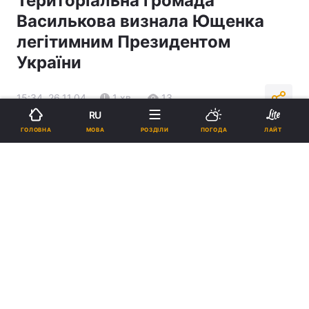
Територіальна громада
Василькова визнала Ющенка
легітимним Президентом
України
15:34, 26.11.04
1 хв.
13
RU
МОВА
ГОЛОВНА
РОЗДІЛИ
ПОГОДА
ЛАЙТ
Підпишіться на нас в Google
Реклама
ad