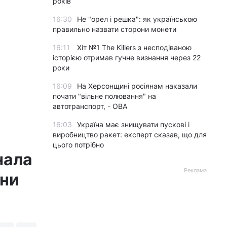
років
16:30
Не "орел і решка": як українською
правильно назвати сторони монети
16:11
Хіт №1 The Killers з несподіваною
історією отримав гучне визнання через 22
роки
16:09
На Херсонщині росіянам наказали
почати "вільне полювання" на
автотранспорт, - ОВА
16:03
Україна має знищувати пускові і
виробництво ракет: експерт сказав, що для
цього потрібно
нала
Реклама
їни