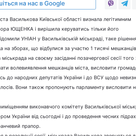
іться на нас в Google
ста Василькова Київської області визнала легітимним
тора ЮЩЕНКА і вирішила керуватись тільки його
домили УНІАН у Васильківській міськраді, таке рішенн
 на зборах, що відбулися за участю 1 тисячі мешканців
 міськрада на своєму засіданні позачергової сесії того
мати волевиявлення мешканців міста, висловити громад
сь до народних депутатів України і до ВСУ щодо невиз
голосів. Вони також пропонують парламенту висловити 
риміщенням виконавчого комітету Васильківської місь
ом України від сьогодні і до проведення чесних підрах
ранчевий прапор.
я в резолюції сесії, міськрада Василькова звернеться 