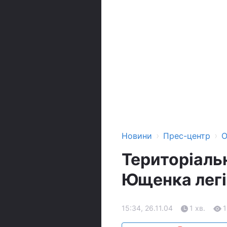
›
›
Новини
Прес-центр
О
Територіаль
Ющенка легі
15:34, 26.11.04
1 хв.
1