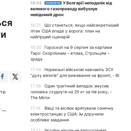
18:34
У Болгарії неподалік від
ОНОВЛЕНО
великого газопроводу вибухнув
невідомий дрон
ься
18:21
Що станеться, якщо найсекретніший
літак США впаде у ворога: план на
ти
найгірший сценарій
18:00
Гороскоп на 9 серпня за картами
Таро: Скорпіонам – втома, Стрільцям –
зрада
17:38
Норвезькі військові навчають ЗСУ
"духу вікінгів" для виживання на фронті, - BI
17:26
Один трагічний випадок змусив
ати
чоловіка схуднути на 25 кг за пів року, -
The Mirror
17:16
Вівці та віслюк врятували сонячну
ї —
електростанцію у США: їм доручили
особливе завдання
17:13
Україна ніколи не випускатиме