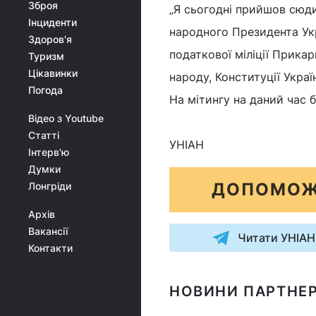
Зброя
„Я сьогодні прийшов сюди 
Інциденти
народного Президента Ук
Здоров'я
податкової міліції Прикар
Туризм
Цікавинки
народу, Конституції Укра
Погода
На мітингу на даний час б
Відео з Youtube
Статті
УНІАН
Інтерв'ю
Думки
ДОПОМОЖ
Лонгріди
Архів
Вакансії
Читати УНІАН
Контакти
НОВИНИ ПАРТНЕР