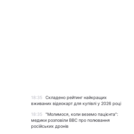
18:35
Складено рейтинг найкращих
вживаних відеокарт для купівлі у 2026 році
18:35
"Молимося, коли веземо пацієнта":
медики розповіли BBC про полювання
російських дронів