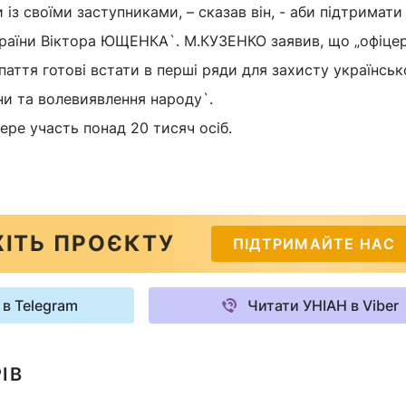
із своїми заступниками, – сказав він, - аби підтримати
раїни Віктора ЮЩЕНКА`. М.КУЗЕНКО заявив, що „офіце
паття готові встати в перші ряди для захисту українськ
їни та волевиявлення народу`.
ере участь понад 20 тисяч осіб.
ІТЬ ПРОЄКТУ
ПІДТРИМАЙТЕ НАС
 в Telegram
Читати УНІАН в Viber
ІВ