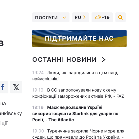
RU
+19
ПОСЛУГИ
ПІДТРИМАЙТЕ НАС
в
ОСТАННІ НОВИНИ
19:24
Люди, які народилися в ці місяці,
найуспішніші
19:19
В ЄС запропонували нову схему
конфіскації заморожених активів РФ, - FAZ
 на
19:19
Маск не дозволив Україні
анківську
використовувати Starlink для ударів по
Росії, - The Atlantic
ції
19:00
Туреччина закрила Чорне море для
суден, що прямували до Росії та України, -