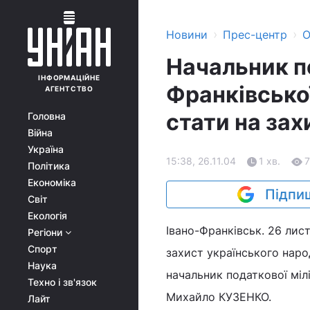
›
›
Новини
Прес-центр
О
Начальник по
ІНФОРМАЦІЙНЕ
Франківської
АГЕНТСТВО
стати на зах
Головна
Війна
Україна
15:38, 26.11.04
1 хв.
Політика
Економіка
Підпиш
Світ
Екологія
Івано-Франківськ. 26 лист
Регіони
Спорт
захист українського наро
Наука
начальник податкової міліц
Техно і зв'язок
Михайло КУЗЕНКО.
Лайт