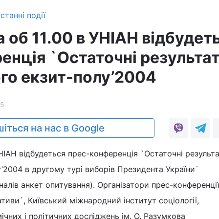
станні події
 об 11.00 в УНІАН відбудет
енція `Остаточні результа
го екзит-полу’2004
5
іться на нас в Google
УНІАН відбудеться прес-конференція `Остаточні результ
’2004 в другому турі виборів Президента України`
налів анкет опитування). Організатори прес-конференці
тиви`, Київський міжнародний інститут соціології,
ічних і політичних досліджень ім. О. Разумкова