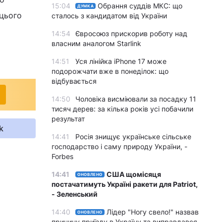
15:04
Обрання суддів МКС: що
ДУМКА
 цього
сталось з кандидатом від України
14:54
Євросоюз прискорив роботу над
власним аналогом Starlink
14:51
Уся лінійка iPhone 17 може
подорожчати вже в понеділок: що
відбувається
14:50
Чоловіка висміювали за посадку 11
тисяч дерев: за кілька років усі побачили
результат
k
14:41
Росія знищує українське сільське
господарство і саму природу України, -
Forbes
14:41
США щомісяця
ОНОВЛЕНО
постачатимуть Україні ракети для Patriot,
- Зеленський
14:40
Лідер "Ногу свело!" назвав
ОНОВЛЕНО
причину приїзду в Україну та виправдався