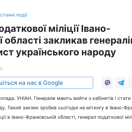
станні події
даткової міліції Івано-
 області закликав генералі
ист українського народу
79
іться на нас в Google
опада. УНІАН. Генерали мають вийти з кабінетів і стати
ду. Такий заклик зробив сьогодні на мітингу в Івано-Фр
ії в Івано-Франківській області, генерал податкової мілі