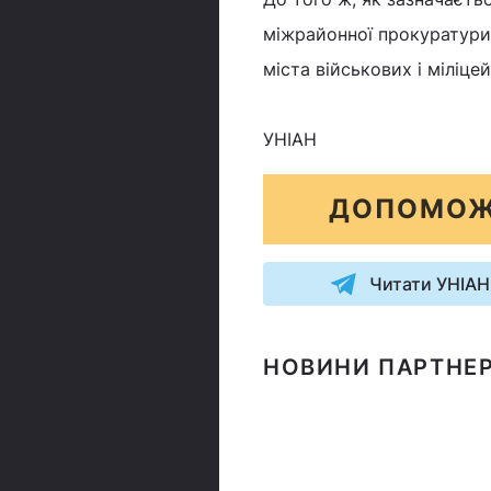
міжрайонної прокуратури 
міста військових і міліц
УНІАН
ДОПОМОЖ
Читати УНІАН
НОВИНИ ПАРТНЕР