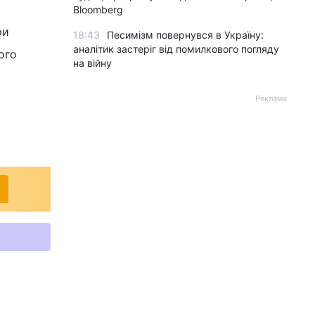
Bloomberg
ри
18:43
Песимізм повернувся в Україну:
аналітик застеріг від помилкового погляду
ого
на війну
Реклама