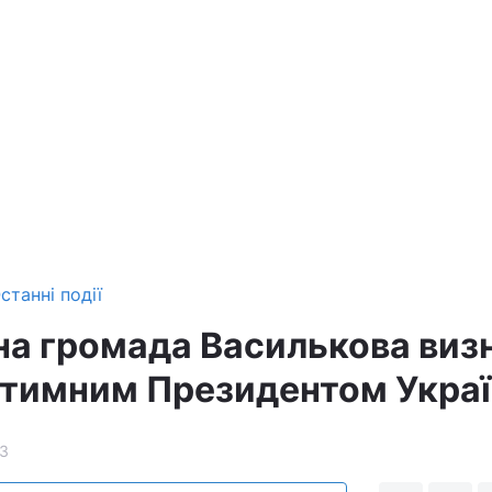
станні події
на громада Василькова виз
тимним Президентом Укра
3