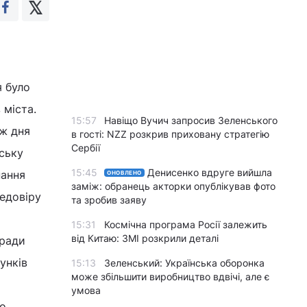
я було
 міста.
15:57
Навіщо Вучич запросив Зеленського
 ж дня
в гості: NZZ розкрив приховану стратегію
Сербії
ську
15:45
Денисенко вдруге вийшла
нання
ОНОВЛЕНО
заміж: обранець акторки опублікував фото
недовіру
та зробив заяву
15:31
Космічна програма Росії залежить
від Китаю: ЗМІ розкрили деталі
кради
унків
15:13
Зеленський: Українська оборонка
може збільшити виробництво вдвічі, але є
умова
до