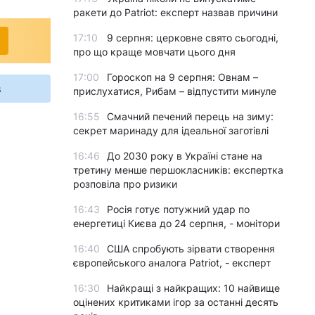
ракети до Patriot: експерт назвав причини
17:10
9 серпня: церковне свято сьогодні,
про що краще мовчати цього дня
17:00
Гороскоп на 9 серпня: Овнам –
s
прислухатися, Рибам – відпустити минуле
16:55
Смачний печений перець на зиму:
секрет маринаду для ідеальної заготівлі
16:46
До 2030 року в Україні стане на
третину менше першокласників: експертка
розповіла про ризики
16:43
Росія готує потужний удар по
енергетиці Києва до 24 серпня, - монітори
16:40
США спробують зірвати створення
європейського аналога Patriot, - експерт
16:30
Найкращі з найкращих: 10 найвище
оцінених критиками ігор за останні десять