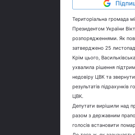
Підпиш
Територіальна громада мі
Президентом України Вік
розпорядженнями. Як пові
затверджено 25 листопада
Крім цього, Васильківська
ухвалила рішення підтри
недовіру ЦВК та звернути
результатів підрахунків 
ЦВК.
Депутати вирішили над п
разом з державним прапор
голосів встановити пома
До того ж, як зазначаєтьс