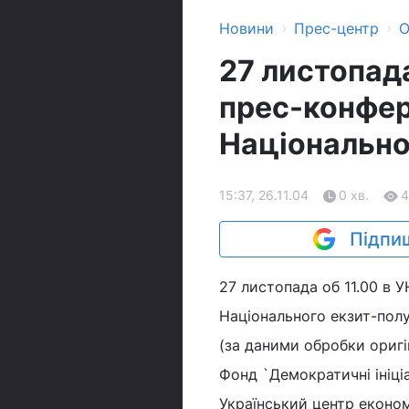
›
›
Новини
Прес-центр
О
27 листопада
прес-конфер
Національно
15:37, 26.11.04
0 хв.
4
Підпиш
27 листопада об 11.00 в 
Національного екзит-полу
(за даними обробки оригі
Фонд `Демократичні ініціа
Український центр економ