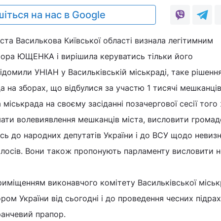
іться на нас в Google
ста Василькова Київської області визнала легітимним
тора ЮЩЕНКА і вирішила керуватись тільки його
домили УНІАН у Васильківській міськраді, таке рішенн
 на зборах, що відбулися за участю 1 тисячі мешканців
 міськрада на своєму засіданні позачергової сесії того
мати волевиявлення мешканців міста, висловити громад
сь до народних депутатів України і до ВСУ щодо невиз
голосів. Вони також пропонують парламенту висловити 
риміщенням виконавчого комітету Васильківської місь
ом України від сьогодні і до проведення чесних підрах
ранчевий прапор.