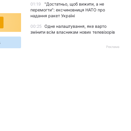
01:19
"Достатньо, щоб вижити, а не
перемогти": ексчиновниця НАТО про
надання ракет Україні
00:25
Одне налаштування, яке варто
змінити всім власникам нових телевізорів
s
Реклама