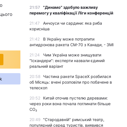
до
21:57
"Динамо" здобуло важливу
перемогу у кваліфікації Ліги конференцій
 цього
21:47
Анчоуси чи сардини: яка риба
корисніша
21:42
В Україну може потрапити
антидронова ракета CM-70 з Канади, - ЗМІ
21:24
Чим Україна може знищувати
"Іскандери": експерти назвали єдиний
реальний варіант
20:58
Частина ракети SpaceX розбилася
k
об Місяць: вчені розповіли про побачене в
телескоп
20:52
Китай оточив пустелю деревами:
через роки вона почала поглинати більше
CO₂
20:49
"Стародавній" римський театр,
популярний серед туристів, виявився