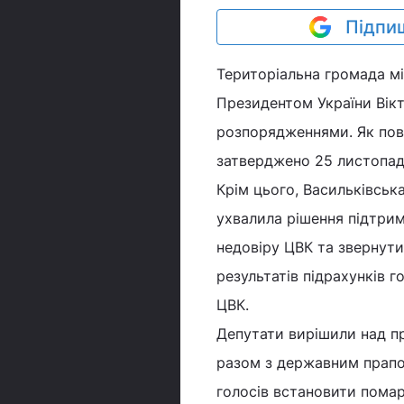
Підпиш
Територіальна громада мі
Президентом України Вік
розпорядженнями. Як пові
затверджено 25 листопада
Крім цього, Васильківська
ухвалила рішення підтри
недовіру ЦВК та звернути
результатів підрахунків 
ЦВК.
Депутати вирішили над п
разом з державним прапор
голосів встановити пома