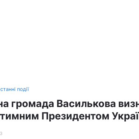
станні події
на громада Василькова виз
тимним Президентом Укра
3