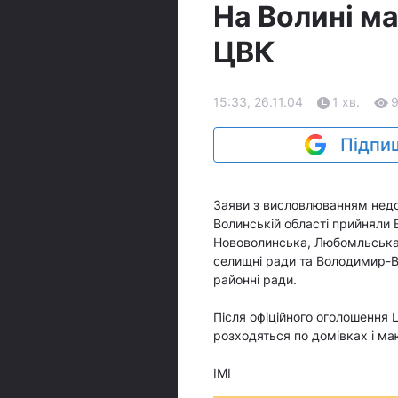
На Волині м
ЦВК
15:33, 26.11.04
1 хв.
Підпиш
Заяви з висловлюванням недо
Волинській області прийняли 
Нововолинська, Любомльська,
селищні ради та Володимир-В
районні ради.
Після офіційного оголошення 
розходяться по домівках і ма
ІМІ