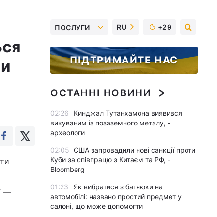
RU
+29
ПОСЛУГИ
ься
ПІДТРИМАЙТЕ НАС
ти
ОСТАННІ НОВИНИ
02:26
Кинджал Тутанхамона виявився
викуваним із позаземного металу, -
археологи
02:05
США запровадили нові санкції проти
Куби за співпрацю з Китаєм та РФ, -
ати
Bloomberg
01:23
Як вибратися з багнюки на
ї —
автомобілі: названо простий предмет у
салоні, що може допомогти