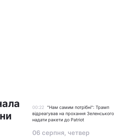
нала
00:22
"Нам самим потрібні": Трамп
їни
відреагував на прохання Зеленського
надати ракети до Patriot
06 серпня, четвер