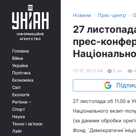
›
›
Новини
Прес-центр
О
27 листопада
ІНФОРМАЦІЙНЕ
прес-конфер
АГЕНТСТВО
Національно
Головна
Війна
Україна
15:37, 26.11.04
0 хв.
4
Політика
Економіка
Підпиш
Світ
Екологія
27 листопада об 11.00 в 
Регіони
Спорт
Національного екзит-полу
Наука
(за даними обробки оригі
Техно і зв'язок
Фонд `Демократичні ініціа
Лайт