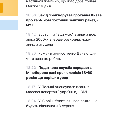
настільки повільно, що його доба триває
майже 16 днів
18:56
Захід проігнорував прохання Києва
про термінові поставки зенітних ракет, -
s
NYT
18:42
Зустріч із "відьмою" змінила все:
зірка 2000-х вперше розкрила, чому
зникла зі сцени
18:30
Румунія змінює течію Дунаю: для
чого вона це робить
18:22
Податкова служба передасть
Міноборони дані про чоловіків 18–60
років: що вирішив уряд
18:17
У Польщі анонсували плани з
масової депортації українців, - ЗМІ
18:04
У Україні з'явиться нове свято: що
будуть відзначати 8 серпня