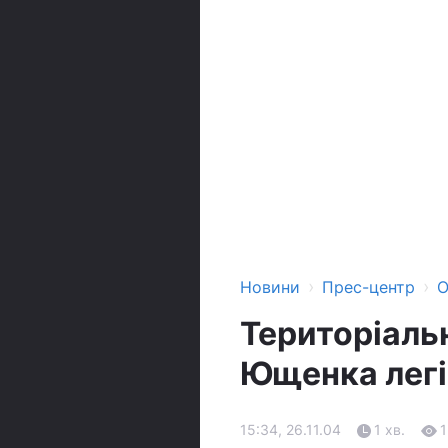
›
›
Новини
Прес-центр
О
Територіаль
Ющенка легі
15:34, 26.11.04
1 хв.
1