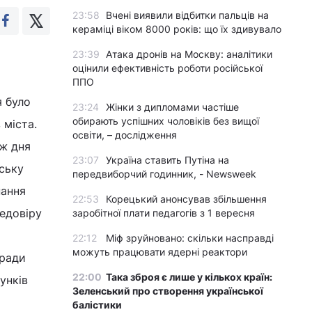
23:58
Вчені виявили відбитки пальців на
кераміці віком 8000 років: що їх здивувало
23:39
Атака дронів на Москву: аналітики
оцінили ефективність роботи російської
ППО
я було
23:24
Жінки з дипломами частіше
обирають успішних чоловіків без вищої
 міста.
освіти, – дослідження
 ж дня
23:07
Україна ставить Путіна на
ську
передвиборчий годинник, - Newsweek
нання
22:53
Корецький анонсував збільшення
недовіру
заробітної плати педагогів з 1 вересня
22:12
Міф зруйновано: скільки насправді
можуть працювати ядерні реактори
кради
22:00
Така зброя є лише у кількох країн:
унків
Зеленський про створення української
балістики