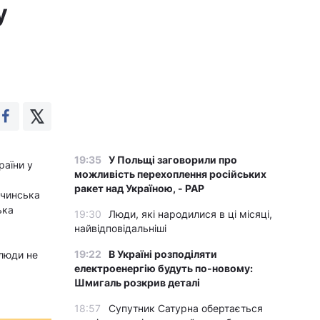
у
19:35
У Польщі заговорили про
раїни у
можливість перехоплення російських
ракет над Україною, - PAP
рчинська
ька
19:30
Люди, які народилися в ці місяці,
найвідповідальніші
19:22
В Україні розподіляти
 люди не
електроенергію будуть по-новому:
Шмигаль розкрив деталі
18:57
Супутник Сатурна обертається