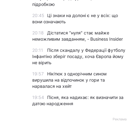
підробкою
20:45
Ці знаки на долоні є не у всіх: що
вони означають
20:18
Дістатися "нуля" стає майже
неможливим завданням, - Business Insider
20:11
Після скандалу у Федерації футболу
Інфантіно зберіг посаду, хоча Європа йому
не вірить
19:57
Нікітюк з однорічним сином
вирушила на відпочинок у гори та
нарвалася на хейт
19:54
Пісня, яка надихає: як визначити за
датою народження
Реклама