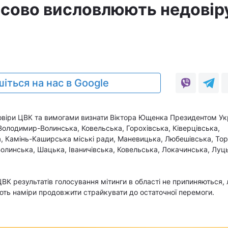
асово висловлюють недовір
9
іться на нас в Google
віри ЦВК та вимогами визнати Віктора Ющенка Президентом Ук
Володимир-Волинська, Ковельська, Горохівська, Ківерцівська,
 Камінь-Каширська міські ради, Маневицька, Любешівська, То
олинська, Шацька, Іваничівська, Ковельська, Локачинська, Луц
ЦВК результатів голосування мітинги в області не припиняються,
ють наміри продовжити страйкувати до остаточної перемоги.