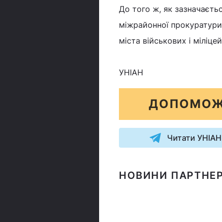
До того ж, як зазначаєтьс
міжрайонної прокуратури 
міста військових і міліц
УНІАН
ДОПОМОЖ
Читати УНІАН
НОВИНИ ПАРТНЕР