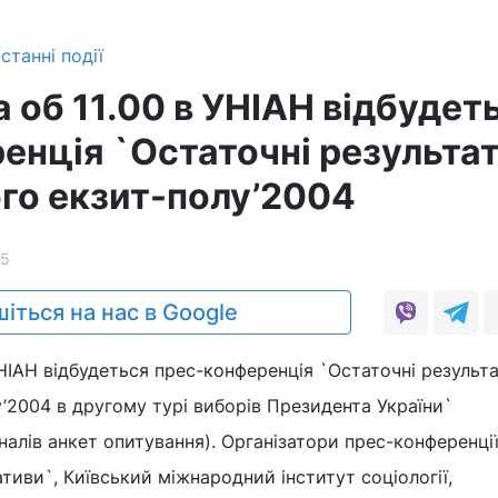
станні події
 об 11.00 в УНІАН відбудет
енція `Остаточні результа
го екзит-полу’2004
5
іться на нас в Google
УНІАН відбудеться прес-конференція `Остаточні результ
’2004 в другому турі виборів Президента України`
налів анкет опитування). Організатори прес-конференці
тиви`, Київський міжнародний інститут соціології,