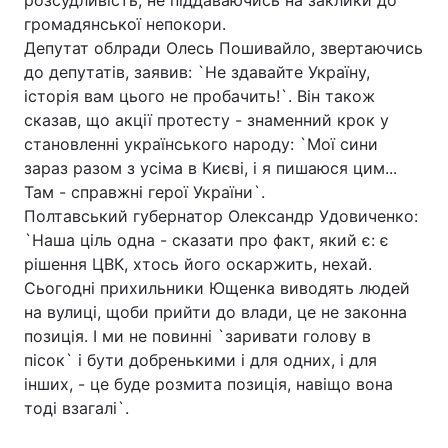
розсудливість, не піддаваючись на заклики до
громадянської непокори.
Депутат облради Олесь Пошивайло, звертаючись
до депутатів, заявив: `Не здавайте Україну,
Головна
Війна
історія вам цього не пробачить!`. Він також
сказав, що акції протесту - знаменний крок у
Україна
Політика
становленні українського народу: `Мої сини
зараз разом з усіма в Києві, і я пишаюся цим...
Економіка
Світ
Там - справжні герої України`.
Полтавський губернатор Олександр Удовиченко:
Спорт
Наука
`Наша ціль одна - сказати про факт, який є: є
Техно і зв'язок
Лайт
рішення ЦВК, хтось його оскаржить, нехай.
Сьогодні прихильники Ющенка виводять людей
Зброя
Інциденти
на вулиці, щоби прийти до влади, це не законна
позиція. І ми не повинні `заривати голову в
Здоров'я
Туризм
пісок` і бути добренькими і для одних, і для
інших, - це буде розмита позиція, навіщо вона
Цікавинки
Погода
тоді взагалі`.
Екологія
Регіони