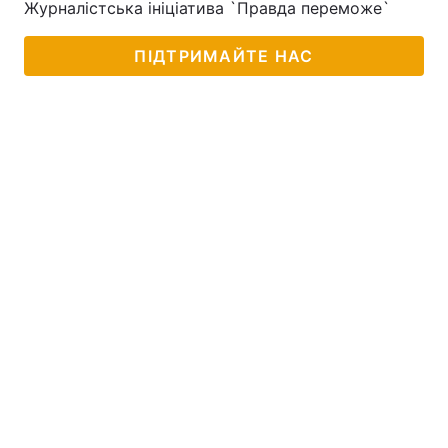
Журналістська ініціатива `Правда переможе`
Лонгріди
ПІДТРИМАЙТЕ НАС
Відео з Youtube
Статті
Інтерв'ю
Думки
Архів
Вакансії
Контакти
Послуги