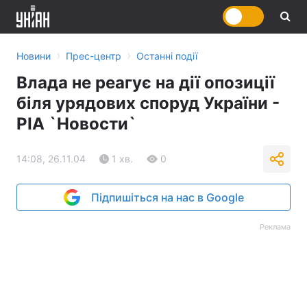
›
›
Новини
Прес-центр
Останні події
Влада не реагує на дії опозиції
біля урядових споруд України -
РІА `Новости`
14:08, 26.11.04
1 хв.
0
Підпишіться на нас в Google
Реклама