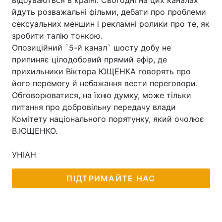
відбуваються в країні. Сьогодні на цих каналах
йдуть розважальні фільми, дебати про проблеми
сексуальних меншин і рекламні ролики про те, як
зробити талію тонкою.
Головна
Війна
Опозиційний `5-й канал` шосту добу не
припиняє цілодобовий прямий ефір, де
Україна
Політика
прихильники Віктора ЮЩЕНКА говорять про
його перемогу й небажання вести переговори.
Економіка
Світ
Обговорюватися, на їхню думку, може тільки
питання про добровільну передачу влади
Спорт
Наука
Комітету національного порятунку, який очолює
Техно і зв'язок
Лайт
В.ЮЩЕНКО.
Зброя
Інциденти
УНІАН
Здоров'я
Туризм
ПІДТРИМАЙТЕ НАС
Цікавинки
Погода
Екологія
Регіони