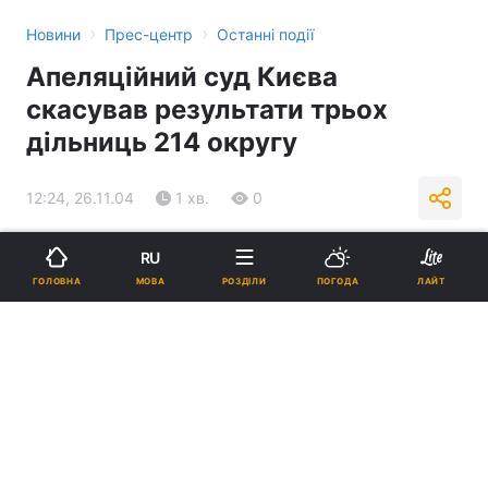
›
›
Новини
Прес-центр
Останні події
Апеляційний суд Києва
скасував результати трьох
дільниць 214 округу
12:24, 26.11.04
1 хв.
0
Підпишіться на нас в Google
RU
МОВА
ГОЛОВНА
РОЗДІЛИ
ПОГОДА
ЛАЙТ
Реклама
ad