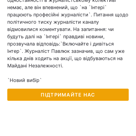
одностайності в журналістському колективі
немає, але він впевнений, що `на `Інтері`
працюють професійні журналісти`. Питання щодо
політичного тиску журналісти каналу
Головна
Війна
відмовилися коментувати. На запитання: чи
будуть далі на `Інтері` правдиві новини,
Україна
Політика
прозвучала відповідь:`Включайте і дивіться
Інтер`. Журналіст Павлюк зазначив, що сам уже
Економіка
Світ
кілька днів ходить на акції, що відбуваються на
Майдані Незалежності.
Спорт
Наука
Техно і зв'язок
Лайт
`Новий вибір`
Зброя
Інциденти
ПІДТРИМАЙТЕ НАС
Здоров'я
Туризм
Цікавинки
Погода
Екологія
Регіони