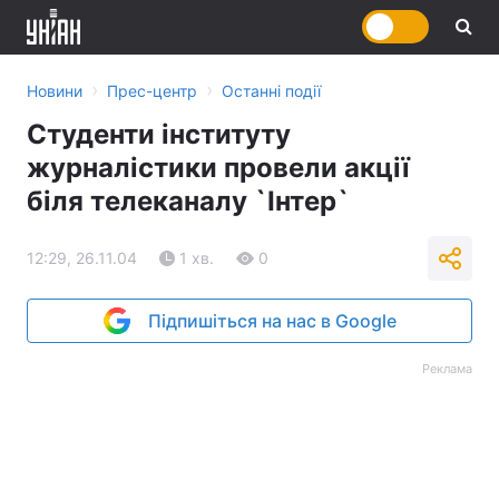
›
›
Новини
Прес-центр
Останні події
Студенти інституту
журналістики провели акції
біля телеканалу `Інтер`
12:29, 26.11.04
1 хв.
0
Підпишіться на нас в Google
Реклама