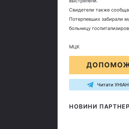
выстрелели.
Свидетели также сообщаю
Потерпевших забирали ма
больницу госпитализиро
МЦК
ДОПОМОЖ
Читати УНІАН
НОВИНИ ПАРТНЕР