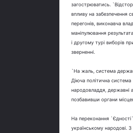
загострюватись. `Відсто
впливу на забезпечення 
перегонів, виконавча вла
маніпулювання результат
і другому турі виборів пр
зверненні.
`На жаль, система держав
Діюча політична система 
народовладдя, державні а
позбавивши органи місцев
На переконання `Єдності`,
українському народові. З