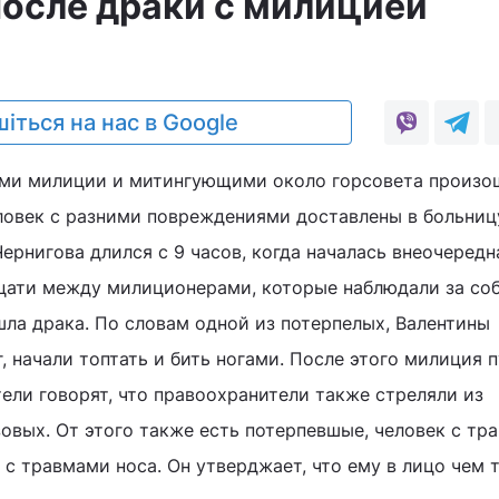
после драки с милицией
іться на нас в Google
ми милиции и митингующими около горсовета произо
ловек с разними повреждениями доставлены в больниц
ернигова длился с 9 часов, когда началась внеочередн
дцати между милиционерами, которые наблюдали за со
а драка. По словам одной из потерпелых, Валентины
г, начали топтать и бить ногами. После этого милиция 
тели говорят, что правоохранители также стреляли из
зовых. От этого также есть потерпевшые, человек с тр
 с травмами носа. Он утверджает, что ему в лицо чем 