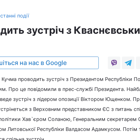
станні події
дить зустріч з Кваснєвськ
іться на нас в Google
д Кучма проводить зустріч з Президентом Республіки П
м. Про це повідомили в прес-службі Президента. Най
веде зустріч з лідером опозиції Віктором Ющенком. П
устрінеться з Верховним представником ЄС з питань сп
ї політики Хав`єром Соланою, Генеральним секретарем
ом Литовської Республіки Валдасом Адамкусом. Потім
я спільна зустріч.