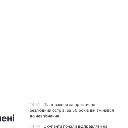
14:51
Пілот взявся за практично
безлюдний острів: за 50 років він змінився
ені
до невпізнання
14:44
Окупанти почали відправляти на