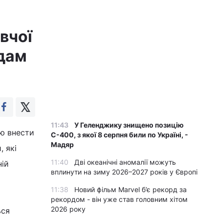
вчої
адам
11:43
У Геленджику знищено позицію
єю внести
С-400, з якої 8 серпня били по Україні, -
Мадяр
, які
11:40
Дві океанічні аномалії можуть
ній
вплинути на зиму 2026–2027 років у Європі
11:38
Новий фільм Marvel б’є рекорд за
рекордом - він уже став головним хітом
2026 року
ься