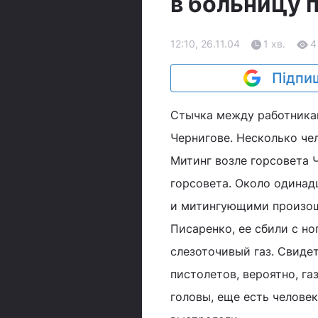
в больницу 
12:10, 26.11.04
1 хв.
4
Підпиш
Стычка между работника
Чернигове. Несколько че
Митинг возле горсовета Ч
горсовета. Около одина
и митингующими произошл
Писаренко, ее сбили с но
слезоточивый газ. Свиде
пистолетов, вероятно, га
головы, еще есть человек