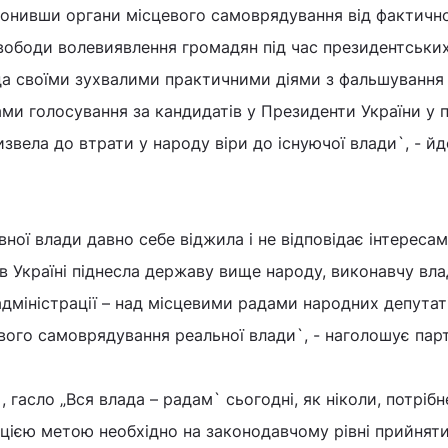
ронивши органи місцевого самоврядування від фактичн
свободи волевиявлення громадян під час президентськи
да своїми зухвалими практичними діями з фальшування
ами голосування за кандидатів у Президенти України у
извела до втрати у народу віри до існуючої влади`, - йд
ної влади давно себе віджила і не відповідає інтересам
в Україні піднесла державу вище народу, виконавчу вл
дміністрації – над місцевими радами народних депутаті
ого самоврядування реальної влади`, - наголошує парт
 гасло „Вся влада – радам` сьогодні, як ніколи, потрібн
 цією метою необхідно на законодавчому рівні прийнят