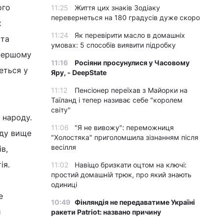
ого
11:25
Життя цих знаків Зодіаку
перевернеться на 180 градусів дуже скоро
х
11:24
Як перевірити масло в домашніх
 та
умовах: 5 способів виявити підробку
 першому
11:16
Росіяни просунулися у Часовому
еться у
Яру, - DeepState
11:12
Пенсіонер переїхав з Майорки на
Таїланд і тепер називає себе "королем
світу"
 народу.
11:06
"Я не вивожу": переможниця
аду вище
"Холостяка" приголомшила зізнанням після
весілля
в,
ія.
11:02
Навіщо бризкати оцтом на ключі:
простий домашній трюк, про який знають
одиниці
е
10:49
Фінляндія не передаватиме Україні
и
ракети Patriot: названо причину