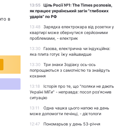
13:55
Ціль Росії №1: The Times розповів,
як працює український загін "глибоких
ударів" по РФ
что в
13:48
Зарядка електрокара від розетки у
квартирі може обернутися серйозними
проблемами, - електрик
13:30
Газова, електрична чи індукційна:
яка плита готує їжу найшвидше
13:30
Три знаки Зодіаку ось-ось
попрощаються з самотністю та знайдуть
кохання
13:18
Історія про те, що "поляки не дають
Україні МіГи" - неправда: посол роз’яснив
ситуацію
13:11
Одна чашка цього напою на день
може допомогти печінці, - дієтологи
12:47
Пономарьов у день 53-річчя