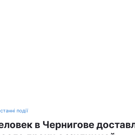
станні події
еловек в Чернигове доставл