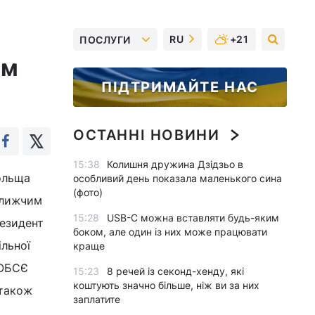
RU
+21
ПОСЛУГИ
им
ПІДТРИМАЙТЕ НАС
ОСТАННІ НОВИНИ
15:38
Колишня дружина Дзідзьо в
ольща
особливий день показала маленького сина
(фото)
ближчим
15:28
USB-C можна вставляти будь-яким
резидент
боком, але один із них може працювати
ільної
краще
 ОБСЄ
15:23
8 речей із секонд-хенду, які
коштують значно більше, ніж ви за них
 також
заплатите