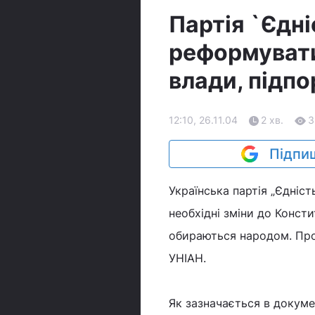
Партія `Єдн
реформувати
влади, підп
12:10, 26.11.04
2 хв.
3
Підпиш
Українська партія „Єдніс
необхідні зміни до Консти
обираються народом. Про 
УНІАН.
Як зазначається в докуме