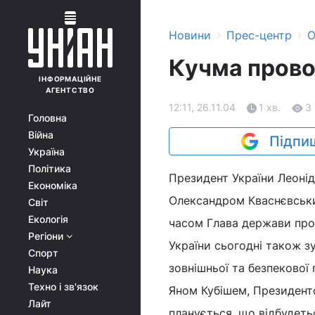
›
›
Новини
Прес-центр
О
Кучма прово
ІНФОРМАЦІЙНЕ
АГЕНТСТВО
12:11, 26.11.04
1 хв.
3
Головна
Війна
Підпиш
Україна
Політика
Президент України Леоні
Економіка
Олександром Кваснєвськи
Світ
Екологія
часом Глава держави про
Регіони
України сьогодні також з
Спорт
зовнішньої та безпеково
Наука
Техно і зв'язок
Яном Кубішем, Президент
Лайт
планується, що відбудетьс