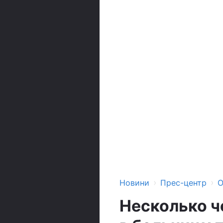
›
›
Новини
Прес-центр
О
Несколько ч