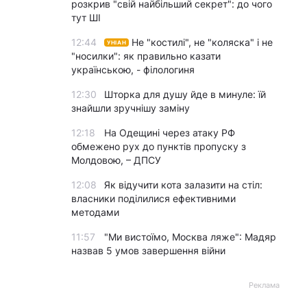
розкрив "свій найбільший секрет": до чого
тут ШІ
12:44
Не "костилі", не "коляска" і не
УНІАН
"носилки": як правильно казати
українською, - філологиня
12:30
Шторка для душу йде в минуле: їй
знайшли зручнішу заміну
12:18
На Одещині через атаку РФ
обмежено рух до пунктів пропуску з
Молдовою, – ДПСУ
12:08
Як відучити кота залазити на стіл:
власники поділилися ефективними
методами
11:57
"Ми вистоїмо, Москва ляже": Мадяр
назвав 5 умов завершення війни
Реклама