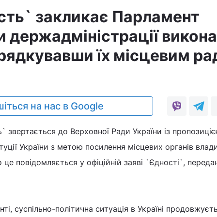
ість` закликає Парламент
 держадміністрації викона
орядкувавши їх місцевим р
іться на нас в Google
ть` звертається до Верховної Ради України із пропозиці
туції України з метою посилення місцевих органів влади
це повідомляється у офіційній заяві `Єдності`, переда
нті, суспільно-політична ситуація в Україні продовжуєт