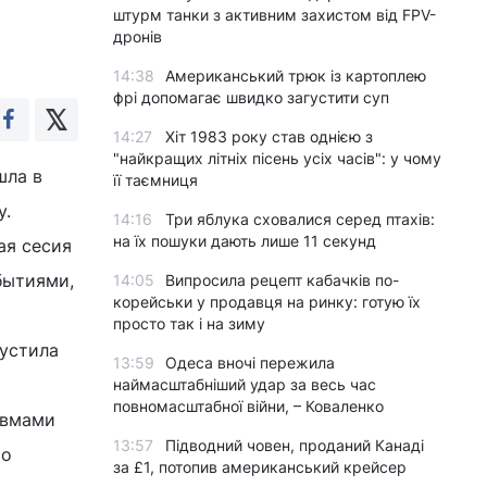
штурм танки з активним захистом від FPV-
дронів
14:38
Американський трюк із картоплею
фрі допомагає швидко загустити суп
14:27
Хіт 1983 року став однією з
"найкращих літніх пісень усіх часів": у чому
шла в
її таємниця
у.
14:16
Три яблука сховалися серед птахів:
на їх пошуки дають лише 11 секунд
ая сесия
бытиями,
14:05
Випросила рецепт кабачків по-
корейськи у продавця на ринку: готую їх
просто так і на зиму
пустила
13:59
Одеса вночі пережила
наймасштабніший удар за весь час
повномасштабної війни, – Коваленко
авмами
13:57
Підводний човен, проданий Канаді
то
за £1, потопив американський крейсер