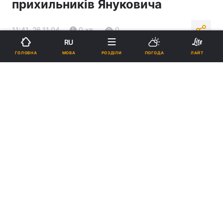
прихильників Януковича
11:41, 26.11.04
0 хв.
0
RU
МОВА
ГОЛОВНА
РОЗДІЛИ
ПОГОДА
ЛАЙТ
Підпишіться на нас в Google
Реклама
ad