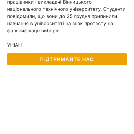
працівники і викладачі Вінницького
національного технічного університету. Студенти
повідомили, що вони до 25 грудня припинили
навчання в університеті на знак протесту на
Головна
Війна
фальсифікації виборів.
Україна
Політика
УНІАН
Економіка
Світ
ПІДТРИМАЙТЕ НАС
Спорт
Наука
Техно і зв'язок
Лайт
Зброя
Інциденти
Здоров'я
Туризм
Цікавинки
Погода
Екологія
Регіони