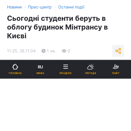
›
›
Новини
Прес-центр
Останні події
Сьогодні студенти беруть в
облогу будинок Мінтрансу в
Києві
11:25, 26.11.04
1 хв.
0
Підпишіться на нас в Google
RU
МОВА
ГОЛОВНА
РОЗДІЛИ
ПОГОДА
ЛАЙТ
Реклама
ad