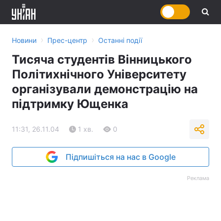
›
›
Новини
Прес-центр
Останні події
Тисяча студентів Вінницького
Політихнічного Університету
організували демонстрацію на
підтримку Ющенка
11:31, 26.11.04
1 хв.
0
Підпишіться на нас в Google
Реклама