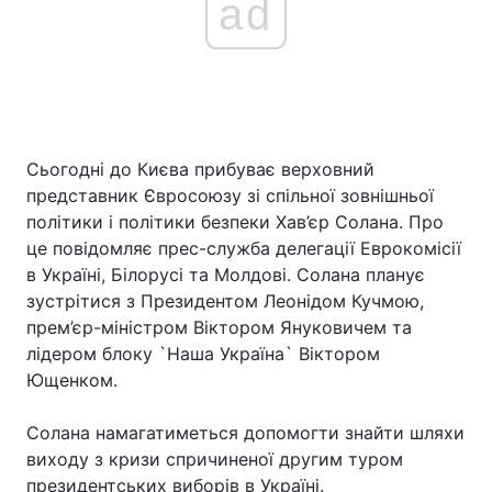
ad
Сьогодні до Києва прибуває верховний
представник Євросоюзу зі спільної зовнішньої
політики і політики безпеки Хав’єр Солана. Про
це повідомляє прес-служба делегації Еврокомісії
в Україні, Білорусі та Молдові. Солана планує
зустрітися з Президентом Леонідом Кучмою,
прем’єр-міністром Віктором Януковичем та
лідером блоку `Наша Україна` Віктором
Ющенком.
Солана намагатиметься допомогти знайти шляхи
виходу з кризи спричиненої другим туром
президентських виборів в Україні.