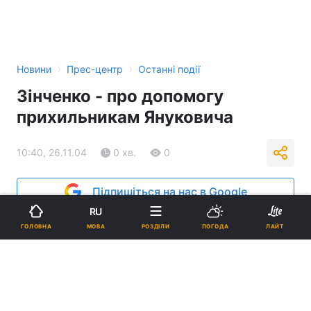
›
›
Новини
Прес-центр
Останні події
Зінченко - про допомогу
прихильникам Януковича
10:40, 26.11.04
0 хв.
0
Підпишіться на нас в Google
RU
Реклама
МОВА
ГОЛОВНА
РОЗДІЛИ
ПОГОДА
ЛАЙТ