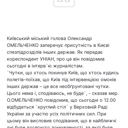
Київський міський голова Олександр
ОМЕЛЬЧЕНКО заперечує присутність в Києві
спезпідрозділів інших держав. Як передає
кореспондент УНІАН, про це він повідомив
сьогодні в інтерв`ю журналістам.
`Чутки, що хтось покинув Київ, що хтось кудись
полетів-поїхав, що Київ під інтервенцією омонів
інших держав – це все необґрунтовані чутки.
Цього нема і, сподіваюсь, не буде`, - сказав мер.
О.ОМЕЛЬЧЕНКО повідомив, що сьогодні о 12.00
відбудеться `круглий стіл` у Верховній Раді
України за участю усіх політичних сил. При
цьому він висловив сподівання, що в найближчі
дні буде досягнуто домовленості, за якої буде