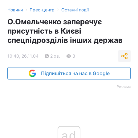
›
›
Новини
Прес-центр
Останні події
Тема оформлення
О.Омельченко заперечує
присутність в Києві
спецпідрозділів інших держав
10:40, 26.11.04
2 хв.
3
Підпишіться на нас в Google
Реклама
ad