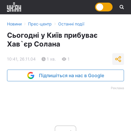
›
›
Новини
Прес-центр
Останні події
Сьогодні у Київ прибуває
Хав`єр Солана
10:41, 26.11.04
1 хв.
1
Підпишіться на нас в Google
Реклама