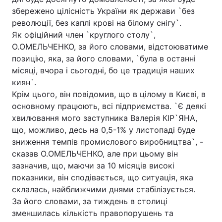
збережено цілісність України як держави `без
революції, без каплі крові на білому снігу`.
Як офіційний член `круглого столу`,
О.ОМЕЛЬЧЕНКО, за його словами, відстоюватиме
позицію, яка, за його словами, `була в останні
місяці, вчора і сьогодні, бо це традиція наших
киян`.
Крім цього, він повідомив, що в цілому в Києві, в
основному працюють, всі підприємства. `Є деякі
хвилювання мого заступника Валерія КІР`ЯНА,
що, можливо, десь на 0,5-1% у листопаді буде
зниження темпів промислового виробництва`, -
сказав О.ОМЕЛЬЧЕНКО, але при цьому він
зазначив, що, маючи за 10 місяців високі
показники, він сподівається, що ситуація, яка
склалась, найближчими днями стабілізується.
За його словами, за тиждень в столиці
зменшилась кількість правопорушень та