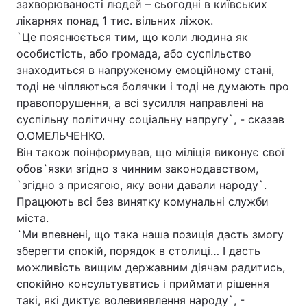
захворюваності людей – сьогодні в київських
лікарнях понад 1 тис. вільних ліжок.
`Це пояснюється тим, що коли людина як
особистість, або громада, або суспільство
знаходиться в напруженому емоційному стані,
тоді не чіпляються болячки і тоді не думають про
правопорушення, а всі зусилля направлені на
суспільну політичну соціальну напругу`, - сказав
О.ОМЕЛЬЧЕНКО.
Він також поінформував, що міліція виконує свої
обов`язки згідно з чинним законодавством,
`згідно з присягою, яку вони давали народу`.
Працюють всі без винятку комунальні служби
міста.
`Ми впевнені, що така наша позиція дасть змогу
зберегти спокій, порядок в столиці… І дасть
можливість вищим державним діячам радитись,
спокійно консультуватись і приймати рішення
такі, які диктує волевиявлення народу`, -