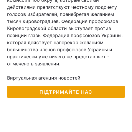
комиссии 100 округа, которые своими
действиями препятствуют честному подсчету
голосов избирателей, пренебрегая желанием
тысяч кировоградцев. Федерация профсоюзов
Головна
Війна
Кировоградской области выступает против
позиции главы Федерация профсоюзов Украины,
Україна
Політика
которая действует наперекор желаниям
большинства членов профсоюзов Украины и
Економіка
Світ
практически уже ничего не представляет -
отмечено в заявлении.
Спорт
Наука
Техно і зв'язок
Лайт
Виртуальная агенция новостей
Зброя
Інциденти
ПІДТРИМАЙТЕ НАС
Здоров'я
Туризм
Цікавинки
Погода
Екологія
Регіони