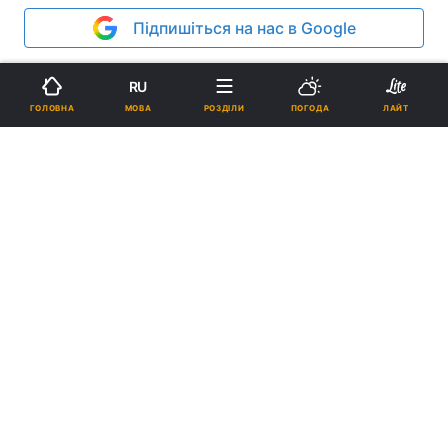
Підпишіться на нас в Google
Реклама
RU
МОВА
ГОЛОВНА
РОЗДІЛИ
ПОГОДА
ЛАЙТ
ad
Усі близько 15 під’їздів до адміністрація
президента та всі входи та в’їзди до Кабінету
міністрів заблоковано прихильниками Віктора
Ющенка.