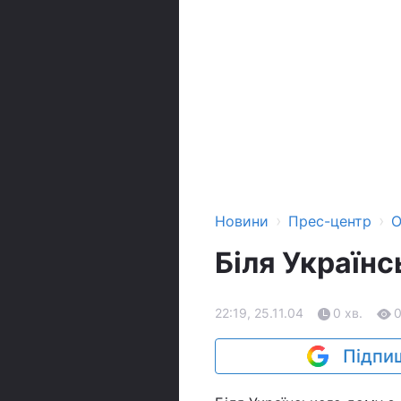
›
›
Новини
Прес-центр
О
Біля Україн
22:19, 25.11.04
0 хв.
Підпиш