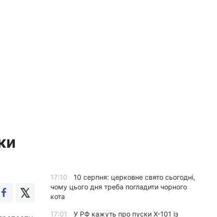
ки
17:10
10 серпня: церковне свято сьогодні,
чому цього дня треба погладити чорного
кота
17:01
У РФ кажуть про пуски Х-101 із