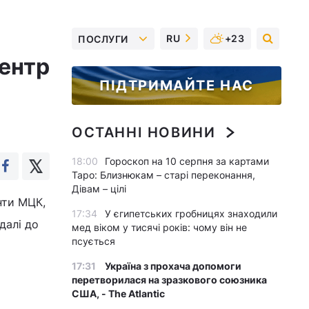
RU
+23
ПОСЛУГИ
ентр
ПІДТРИМАЙТЕ НАС
ОСТАННІ НОВИНИ
18:00
Гороскоп на 10 серпня за картами
Таро: Близнюкам – старі переконання,
Дівам – цілі
нти МЦК,
17:34
У єгипетських гробницях знаходили
далі до
мед віком у тисячі років: чому він не
псується
17:31
Україна з прохача допомоги
перетворилася на зразкового союзника
США, - The Atlantic