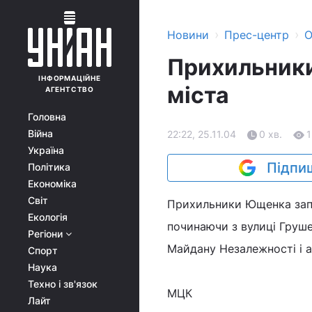
›
›
Новини
Прес-центр
О
Прихильники
ІНФОРМАЦІЙНЕ
міста
АГЕНТСТВО
Головна
Війна
22:22, 25.11.04
0 хв.
1
Україна
Підпиш
Політика
Економіка
Світ
Прихильники Ющенка запо
Екологія
починаючи з вулиці Грушев
Регіони
Майдану Незалежності і а
Спорт
Наука
Техно і зв'язок
МЦК
Лайт