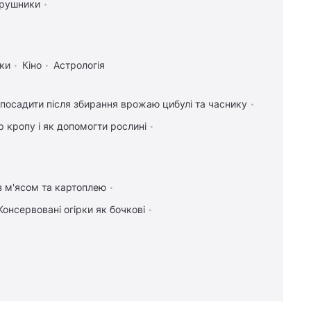
 рушники
Реклама
ки
Кіно
Астрологія
посадити після збирання врожаю цибулі та часнику
 кропу і як допомогти рослині
з м'ясом та картоплею
Консервовані огірки як бочкові
14:16
Три яблука сховалися серед птахів:
на їх пошуки дають лише 11 секунд
14:05
Випросила рецепт кабачків по-
корейськи у продавця на ринку: готую їх
просто так і на зиму
13:59
Одеса вночі пережила