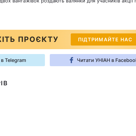
 двох вантажівок роздають валянки для учасників акції 
ІТЬ ПРОЄКТУ
ПІДТРИМАЙТЕ НАС
 в Telegram
Читати УНІАН в Faceboo
ІВ