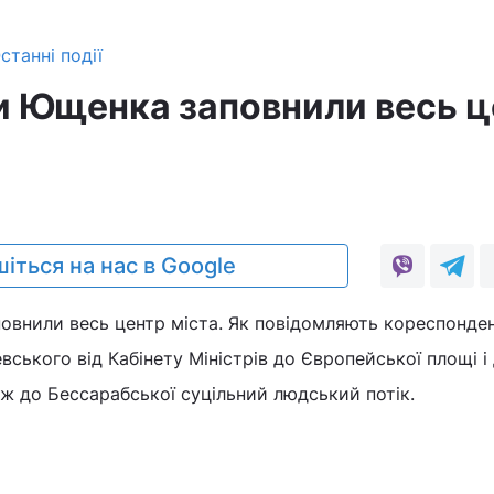
станні події
 Ющенка заповнили весь ц
іться на нас в Google
внили весь центр міста. Як повідомляють кореспонде
ського від Кабінету Міністрів до Європейської площі і 
ж до Бессарабської суцільний людський потік.