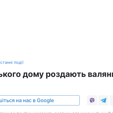
станні події
ського дому роздають валян
0
іться на нас в Google