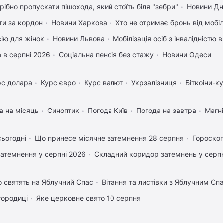
рібно пропускати пішохода, який стоїть біля "зебри"
Новини Дн
ати за кордон
Новини Харкова
Хто не отримає бронь від мобіл
сію для жінок
Новини Львова
Мобілізація осіб з інвалідністю 
 в серпні 2026
Соціальна пенсія без стажу
Новини Одеси
рс долара
Курс євро
Курс валют
Укрзалізниця
Біткоіни-к
а на місяць
Синоптик
Погода Київ
Погода на завтра
Магні
сьогодні
Що принесе місячне затемнення 28 серпня
Гороскоп
затемнення у серпні 2026
Складний коридор затемнень у серпн
 святять на Яблучний Спас
Вітання та листівки з Яблучним Сп
городиці
Яке церковне свято 10 серпня