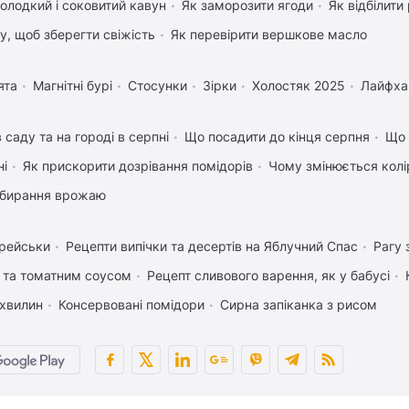
олодкий і соковитий кавун
Як заморозити ягоди
Як відбілити
му, щоб зберегти свіжість
Як перевірити вершкове масло
ята
Магнітні бурі
Стосунки
Зірки
Холостяк 2025
Лайфха
 саду та на городі в серпні
Що посадити до кінця серпня
Що 
ні
Як прискорити дозрівання помідорів
Чому змінюється колір
 збирання врожаю
орейськи
Рецепти випічки та десертів на Яблучний Спас
Рагу 
 та томатним соусом
Рецепт сливового варення, як у бабусі
 хвилин
Консервовані помідори
Сирна запіканка з рисом