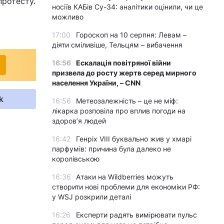
протесту.
носіїв КАБів Су-34: аналітики оцінили, чи це
можливо
17:00
Гороскоп на 10 серпня: Левам –
діяти сміливіше, Тельцям – вибачення
16:56
Ескалація повітряної війни
призвела до росту жертв серед мирного
населення України, – CNN
k
16:56
Метеозалежність – це не міф:
лікарка розповіла про вплив погоди на
здоров’я людей
16:42
Генріх VIII буквально жив у хмарі
парфумів: причина була далеко не
королівською
16:36
Атаки на Wildberries можуть
створити нові проблеми для економіки РФ:
у WSJ розкрили деталі
16:26
Експерти радять вимірювати пульс