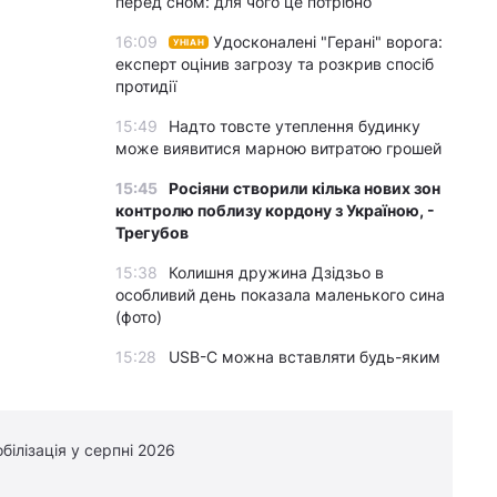
перед сном: для чого це потрібно
16:09
Удосконалені "Герані" ворога:
УНІАН
експерт оцінив загрозу та розкрив спосіб
протидії
15:49
Надто товсте утеплення будинку
може виявитися марною витратою грошей
15:45
Росіяни створили кілька нових зон
контролю поблизу кордону з Україною, -
Трегубов
15:38
Колишня дружина Дзідзьо в
особливий день показала маленького сина
(фото)
15:28
USB-C можна вставляти будь-яким
боком, але один із них може працювати
краще
15:23
8 речей із секонд-хенду, які
білізація у серпні 2026
коштують значно більше, ніж ви за них
заплатите