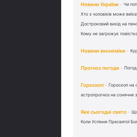
Новини України
Чи пот
Хто з чоловіків може виїх
Достроковий вихід на пен
Кому не загрожує повістка
Новини економіки
Ку
Прогноз погоди
Погод
Гороскоп
Гороскоп на 
астропрогноз на сонячне 
Яке сьогодні свято
Що
Коли Успіння Пресвятої Бо