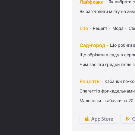
Лайфхаки
Як вибрати с
Як заготовити м'яту на зи
Lite
Рецепт
Мода
Св
Сад-город
Що робити в
Що обрізати в саду в серп
Чим засіяти грядки після
Рецепти
Кабачки по-к
Спагетті з фрикадельками
Малосольні кабачки за 20