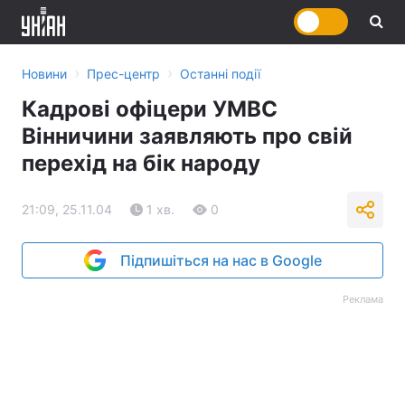
›
›
Новини
Прес-центр
Останні події
Кадрові офіцери УМВС
Вінничини заявляють про свій
перехід на бік народу
21:09, 25.11.04
1 хв.
0
Підпишіться на нас в Google
Реклама