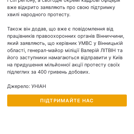
і сіл регіону, а сьогодні окремі кадрові офіцери
вже відкрито заявляють про свою підтримку
хвилі народного протесту.
Головна
Війна
Також він додав, що вже є повідомлення від
працівників правоохоронних органів Вінниччини,
Україна
Політика
який заявляють, що керівник УМВС у Вінницькій
області, генерал-майор міліції Валерій ЛІТВІН та
Економіка
Світ
його заступники намагаються відправити у Київ
на придушення мільйонної акції протесту своїх
Спорт
Наука
підлеглих за 400 гривень добових.
Техно і зв'язок
Лайт
Джерело: УНІАН
Зброя
Інциденти
ПІДТРИМАЙТЕ НАС
Здоров'я
Туризм
Цікавинки
Погода
Екологія
Регіони