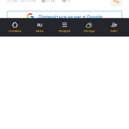
21:06, 25.11.04
0 хв.
0
Підпишіться на нас в Google
RU
Реклама
МОВА
ГОЛОВНА
РОЗДІЛИ
ПОГОДА
ЛАЙТ
ad
Рішення ЦВК прийнято. ЦВК надала можливість
усім, у тому числі й журналістам, переконатися в