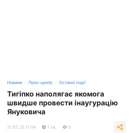
Тема оформлення
›
›
Новини
Прес-центр
Останні події
Тигіпко наполягає якомога
швидше провести інаугурацію
Януковича
21:07, 25.11.04
1 хв.
0