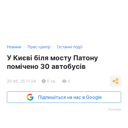
Тема оформлення
›
›
Новини
Прес-центр
Останні події
У Києві біля мосту Патону
помічено 30 автобусів
20:46, 25.11.04
0 хв.
0
Підпишіться на нас в Google
Реклама