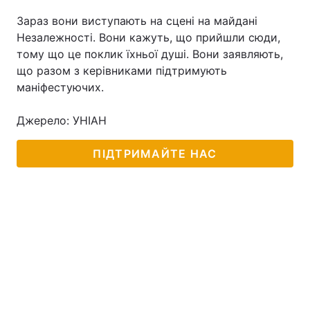
Зараз вони виступають на сцені на майдані
Незалежності. Вони кажуть, що прийшли сюди,
тому що це поклик їхньої душі. Вони заявляють,
Головна
Війна
що разом з керівниками підтримують
маніфестуючих.
Україна
Політика
Джерело: УНІАН
Економіка
Світ
Спорт
Наука
ПІДТРИМАЙТЕ НАС
Техно і зв'язок
Лайт
Зброя
Інциденти
Здоров'я
Туризм
Цікавинки
Погода
Екологія
Регіони