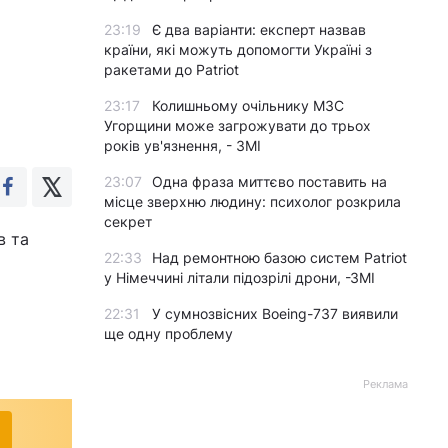
23:19
Є два варіанти: експерт назвав
країни, які можуть допомогти Україні з
ракетами до Patriot
23:17
Колишньому очільнику МЗС
Угорщини може загрожувати до трьох
років ув'язнення, - ЗМІ
23:07
Одна фраза миттєво поставить на
місце зверхню людину: психолог розкрила
секрет
в та
22:33
Над ремонтною базою систем Patriot
у Німеччині літали підозрілі дрони, -ЗМІ
22:31
У сумнозвісних Boeing-737 виявили
ще одну проблему
Реклама