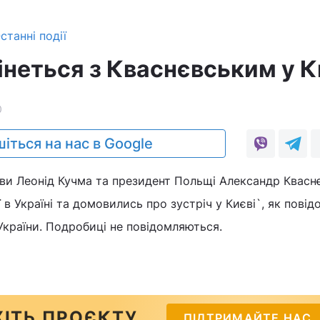
станні події
інеться з Кваснєвським у К
0
іться на нас в Google
ови Леонід Кучма та президент Польщі Александр Квасн
 в Україні та домовились про зустріч у Києві`, як повід
країни. Подробиці не повідомляються.
ІТЬ ПРОЄКТУ
ПІДТРИМАЙТЕ НАС