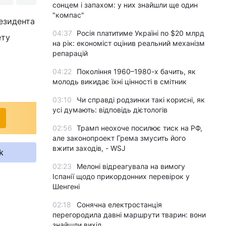
сонцем і запахом: у них знайшли ще один
"компас"
резидента
04:37
Росія платитиме Україні по $20 млрд
ету
на рік: економіст оцінив реальний механізм
репарацій
04:22
Покоління 1960–1980-х бачить, як
молодь викидає їхні цінності в смітник
03:10
Чи справді родзинки такі корисні, як
усі думають: відповідь дієтологів
02:56
Трамп неохоче посилює тиск на РФ,
але законопроект Грема змусить його
вжити заходів, - WSJ
k
02:23
Мелоні відреагувала на вимогу
Іспанії щодо прикордонних перевірок у
Шенгені
02:18
Сонячна електростанція
перегородила давні маршрути тварин: вони
знайшли вихід