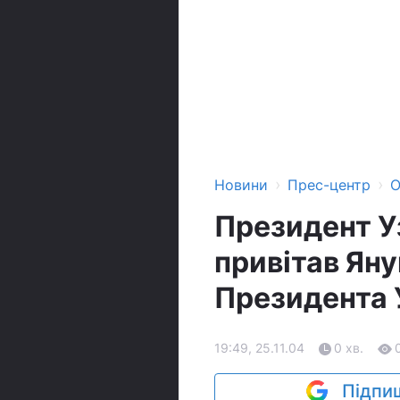
›
›
Новини
Прес-центр
О
Президент У
привітав Яну
Президента 
19:49, 25.11.04
0 хв.
Підпиш