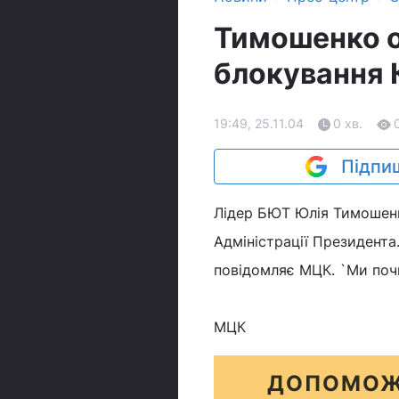
Тимошенко о
блокування 
19:49, 25.11.04
0 хв.
Підпиш
Лідер БЮТ Юлія Тимошенк
Адміністрації Президента
повідомляє МЦК. `Ми поч
МЦК
ДОПОМОЖ