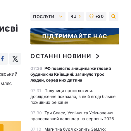
RU
+20
ПОСЛУГИ
иєві
ПІДТРИМАЙТЕ НАС
ОСТАННІ НОВИНИ
07:36
РФ повністю знищила житловий
євський
будинок на Київщині: загинуло троє
людей, серед них дитина
омляє
07:31
Полуниця проти лохини:
дослідження показало, в якій ягоді більше
поживних речовин
07:30
Три Спаси, Успіння та Усікновення:
православний календар на серпень 2026
07:10
Магнітна буря охопить Землю: