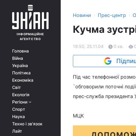
›
›
Новини
Прес-центр
О
Кучма зустр
ІНФОРМАЦІЙНЕ
АГЕНТСТВО
19:50, 25.11.04
0 хв.
Головна
Війна
Підпиш
Україна
Політика
Під час телефонної розм
Економіка
`обговорили поточні події
Світ
Екологія
прес-служба президента У
Регіони
Спорт
МЦК
Наука
Техно і зв'язок
Лайт
ДОПОМОЖ