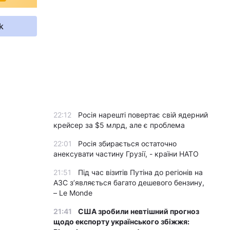
k
22:12
Росія нарешті повертає свій ядерний
крейсер за $5 млрд, але є проблема
22:01
Росія збирається остаточно
анексувати частину Грузії, - країни НАТО
21:51
Під час візитів Путіна до регіонів на
АЗС з’являється багато дешевого бензину,
– Le Monde
21:41
США зробили невтішний прогноз
щодо експорту українського збіжжя: