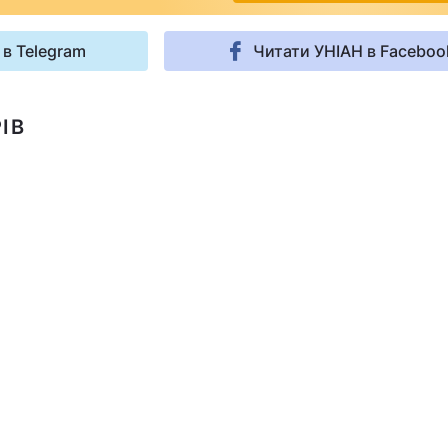
 в Telegram
Читати УНІАН в Faceboo
ІВ