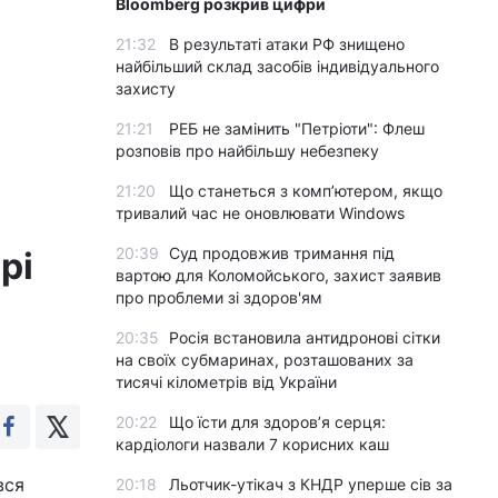
Bloomberg розкрив цифри
21:32
В результаті атаки РФ знищено
найбільший склад засобів індивідуального
захисту
21:21
РЕБ не замінить "Петріоти": Флеш
розповів про найбільшу небезпеку
21:20
Що станеться з комп’ютером, якщо
тривалий час не оновлювати Windows
20:39
Суд продовжив тримання під
рі
вартою для Коломойського, захист заявив
про проблеми зі здоров'ям
20:35
Росія встановила антидронові сітки
на своїх субмаринах, розташованих за
тисячі кілометрів від України
20:22
Що їсти для здоров’я серця:
кардіологи назвали 7 корисних каш
вся
20:18
Льотчик-утікач з КНДР уперше сів за