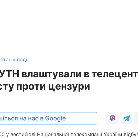
станні події
УТН влаштували в телецент
сту проти цензури
іться на нас в Google
00 у вестибюлі Національної телекомпанії України відбу