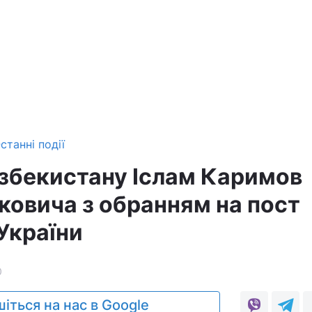
станні події
збекистану Іслам Каримов
ковича з обранням на пост
України
0
іться на нас в Google