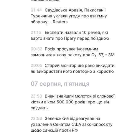
01:44
Саудівська Аравія, Пакистан і
Туреччина уклали угоду про взаємну
оборону, - Reuters
01:15
Експерти назвали 10 речей, які
варто знати про Прагу перед поїздкою
00:32
Росія просуває іноземним
замовникам нову ракету для Су-57, - ЗМІ
00:05
Старий монітор ще рано викидати:
як використати його повторно з користю
07 серпня, п'ятниця
23:58
Вчені знайшли молоток зі слонової
кістки віком 500 000 років: про що він
свідчить
23:53
Зеленський відреагував на
ухвалення Сенатом США законопроєкту
щодо санкцій проти РФ