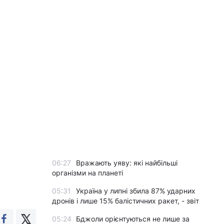
06:27
Вражають уяву: які найбільші
організми на планеті
05:31
Україна у липні збила 87% ударних
дронів і лише 15% балістичних ракет, - звіт
05:24
Бджоли орієнтуються не лише за