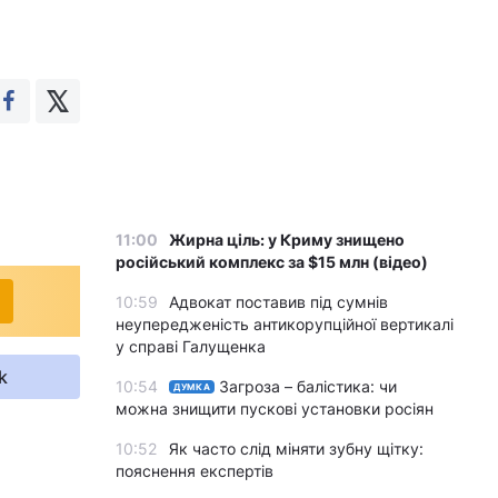
11:00
Жирна ціль: у Криму знищено
російський комплекс за $15 млн (відео)
10:59
Адвокат поставив під сумнів
неупередженість антикорупційної вертикалі
у справі Галущенка
k
10:54
Загроза – балістика: чи
ДУМКА
можна знищити пускові установки росіян
10:52
Як часто слід міняти зубну щітку:
пояснення експертів