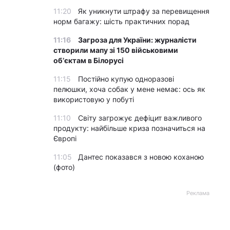
11:20
Як уникнути штрафу за перевищення
норм багажу: шість практичних порад
11:16
Загроза для України: журналісти
створили мапу зі 150 військовими
обʼєктам в Білорусі
11:15
Постійно купую одноразові
пелюшки, хоча собак у мене немає: ось як
використовую у побуті
11:10
Світу загрожує дефіцит важливого
продукту: найбільше криза позначиться на
Європі
11:05
Дантес показався з новою коханою
(фото)
Реклама