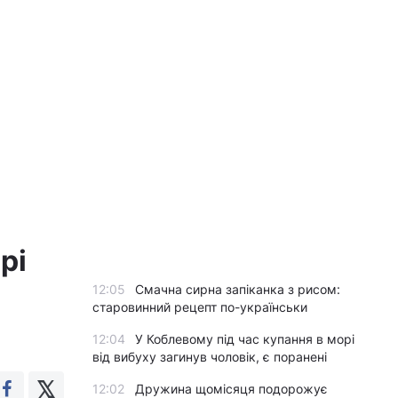
рі
12:05
Смачна сирна запіканка з рисом:
старовинний рецепт по-українськи
12:04
У Коблевому під час купання в морі
від вибуху загинув чоловік, є поранені
12:02
Дружина щомісяця подорожує