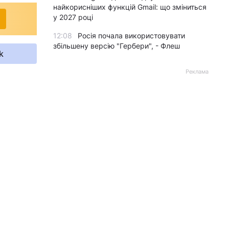
найкорисніших функцій Gmail: що зміниться
у 2027 році
12:08
Росія почала використовувати
збільшену версію "Гербери", - Флеш
k
Реклама