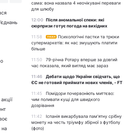
сама: вона назвала 4 неочікувані переваги
для шлюбу
вся
12:00
Після аномальної спеки: які
’єднань
сюрпризи готує погода на вихідних
11:58
Психологічні пастки та трюки
УНІАН
супермаркетів: як нас змушують платити
більше
11:50
79-річна Ротару вперше за довгий
ро
час показала, який вигляд має зараз
11:46
Дебати щодо України свідчать, що
ЄС не готовий приймати нових членів, - FT
11:45
Помідори почервоніють миттєво:
акції
чим поливати кущі для швидкого
дозрівання
ент
11:42
Іспанія викарбувала пам'ятну срібну
воє
монету на честь тріумфу збірної з футболу
 на
(фото)