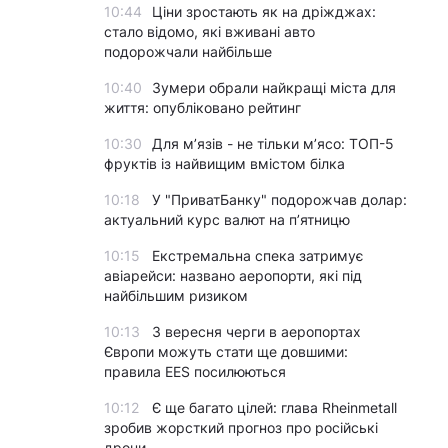
10:44
Ціни зростають як на дріжджах:
стало відомо, які вживані авто
подорожчали найбільше
10:40
Зумери обрали найкращі міста для
життя: опубліковано рейтинг
10:30
Для м’язів - не тільки м’ясо: ТОП-5
фруктів із найвищим вмістом білка
10:18
У "ПриватБанку" подорожчав долар:
актуальний курс валют на п’ятницю
10:15
Екстремальна спека затримує
авіарейси: названо аеропорти, які під
найбільшим ризиком
10:13
З вересня черги в аеропортах
Європи можуть стати ще довшими:
правила EES посилюються
10:12
Є ще багато цілей: глава Rheinmetall
зробив жорсткий прогноз про російські
дрони