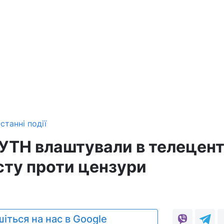
станні події
УТН влаштували в телецент
сту проти цензури
іться на нас в Google