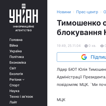
›
›
Новини
Прес-центр
О
Тимошенко о
ІНФОРМАЦІЙНЕ
блокування 
АГЕНТСТВО
Головна
Війна
19:49, 25.11.04
0 хв.
Україна
Підпиш
Політика
Економіка
Світ
Лідер БЮТ Юлія Тимошенк
Екологія
Адміністрації Президента
Регіони
повідомляє МЦК. `Ми поч
Спорт
Наука
Техно і зв'язок
МЦК
Лайт