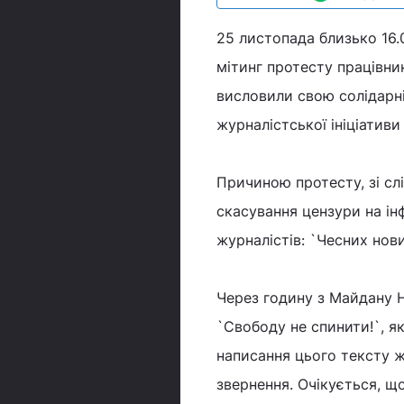
25 листопада близько 16.
мітинг протесту працівни
висловили свою солідарні
журналістської ініціатив
Причиною протесту, зі слі
скасування цензури на ін
журналістів: `Чесних нови
Через годину з Майдану Н
`Свободу не спинити!`, я
написання цього тексту ж
звернення. Очікується, щ