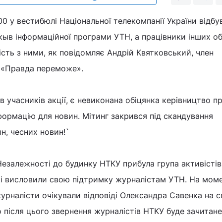
00 у вестибюлі Національної телекомпанії України відбу
кыв інформаційної програми УТН, а працівники інших об
сть з ними, як повідомляє Андрій Квятковський, член
и «Правда переможе».
в учасників акції, є невиконана обіцянка керівництво п
формацію для новин. Мітинг закрився під скандування
н, чесних новин!`
езалежності до будинку НТКУ прибула група активістів 
кі висловили свою підтримку журналістам УТН. На мом
урналісти очікували відповіді Олександра Савенка на с
о після цього звернення журналістів НТКУ буде зачитане