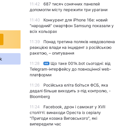
11:42
687 тисяч сонячних панелей
допомогли місту пережити три урагани
11:40
Конкурент для iPhone 16e: новий
"народний" смартфон Samsung показали у
всіх кольорах
11:39
Понад третина поляків невдоволена
реакцією влади на інцидент з російською
ракетою, – опитування
k
11:28
Що таке 001k.bot сьогодні: від
НК
Telegram-інтерфейсу до повноцінної web-
платформи
11:26
Російська еліта боїться ФСБ, яка
дедалі більше виходить з-під контролю, -
Bloomberg
11:24
Facebook, дрон і самокат у XVII
столітті: винаходи Ореста із серіалу
"Пригоди козака Виговського", які
випередили час