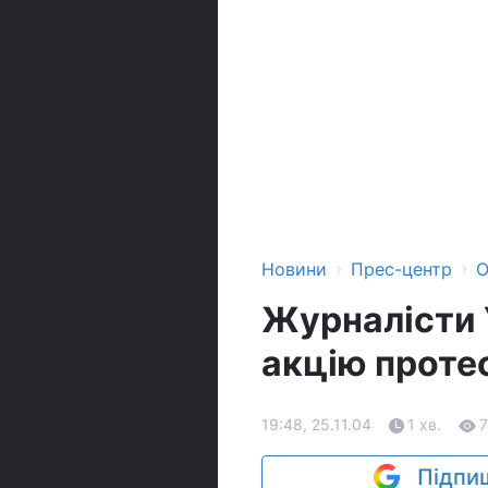
›
›
Новини
Прес-центр
О
Журналісти 
акцію проте
19:48, 25.11.04
1 хв.
7
Підпиш