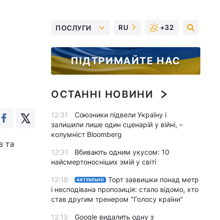
RU
+32
ПОСЛУГИ
ПІДТРИМАЙТЕ НАС
ОСТАННІ НОВИНИ
12:31
Союзники підвели Україну і
залишили лише один сценарій у війні, –
колумніст Bloomberg
в та
12:31
Вбивають одним укусом: 10
найсмертоносніших змій у світі
12:18
Торт заввишки понад метр
АКТУАЛЬНО
і несподівана пропозиція: стало відомо, хто
став другим тренером "Голосу країни"
12:15
Google видалить одну з