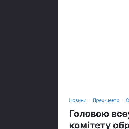
›
›
Новини
Прес-центр
О
Головою все
комітету об