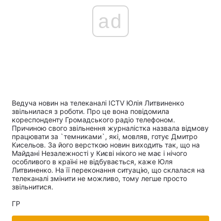
ad
Ведуча новин на телеканалі ICTV Юлія Литвиненко
звільнилася з роботи. Про це вона повідомила
кореспонденту Громадського радіо телефоном.
Причиною свого звільнення журналістка назвала відмову
працювати за `темниками`, які, мовляв, готує Дмитро
Кисельов. За його версткою новин виходить так, що на
Майдані Незалежності у Києві нікого не має і нічого
особливого в країні не відбувається, каже Юля
Литвиненко. На її переконання ситуацію, що склалася на
телеканалі змінити не можливо, тому легше просто
звільнитися.
ГР