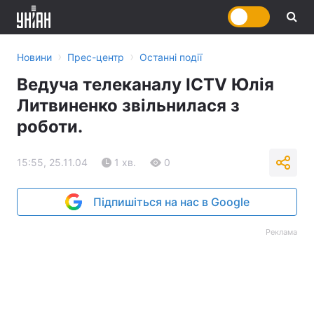
›
›
Новини
Прес-центр
Останні події
Ведуча телеканалу ICTV Юлія
Литвиненко звільнилася з
роботи.
15:55, 25.11.04
1 хв.
0
Підпишіться на нас в Google
Реклама