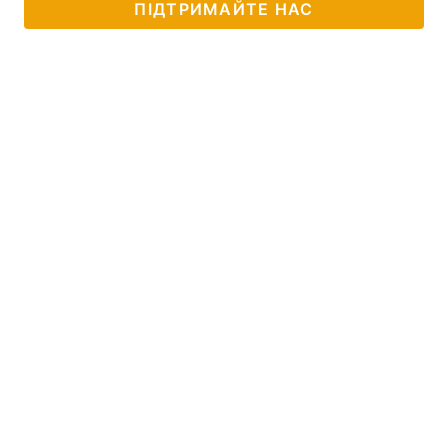
ПІДТРИМАЙТЕ НАС
Головна
Війна
Україна
Політика
Економіка
Світ
Спорт
Наука
Техно і зв'язок
Лайт
Зброя
Інциденти
Здоров'я
Туризм
Цікавинки
Погода
Екологія
Регіони