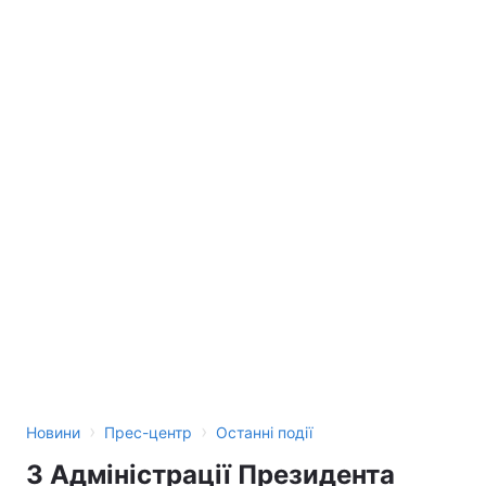
Лонгріди
Відео з Youtube
Статті
Інтерв'ю
Думки
Архів
Вакансії
Контакти
Послуги
›
›
Новини
Прес-центр
Останні події
З Адміністрації Президента