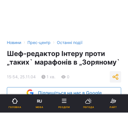
›
›
Новини
Прес-центр
Останні події
Шеф-редактор Інтеру проти
„таких` марафонів в „Зоряному`
15:54, 25.11.04
1 хв.
0
Підпишіться на нас в Google
RU
Реклама
МОВА
ГОЛОВНА
РОЗДІЛИ
ПОГОДА
ЛАЙТ