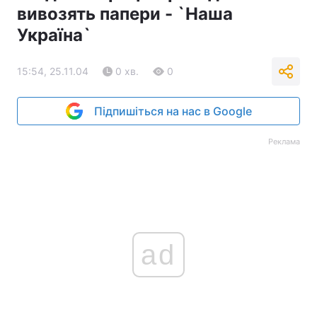
вивозять папери - `Наша
Тема оформлення
Україна`
15:54, 25.11.04
0 хв.
0
Підпишіться на нас в Google
Реклама
ad