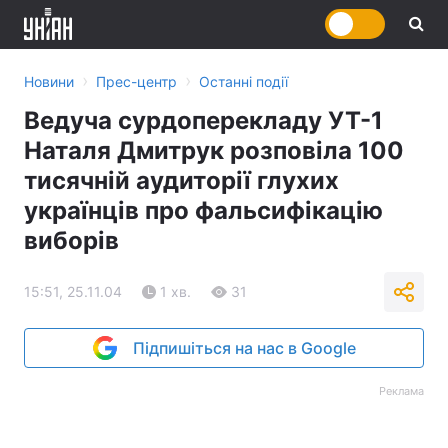
›
›
Новини
Прес-центр
Останні події
Ведуча сурдоперекладу УТ-1
Наталя Дмитрук розповіла 100
тисячній аудиторії глухих
українців про фальсифікацію
виборів
15:51, 25.11.04
1 хв.
31
Підпишіться на нас в Google
Реклама