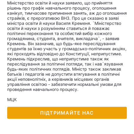
Міністерство освіти й науки заявило, що прийняття
рішень про графік навчального процесу, оголошення
канікул, тимчасове припинення занять, аж до оголошення
страйків, є прерогативою ВНЗ. Про це сказано в заяві
міністра освіти й науки Василя Кременя. `Міністерство
освіти й науки з розумінням ставиться й поважає
політичні переконання та особистий вибір кожного
громадянина, студента, вчителя, викладача`, - заявив
Кремень. Він зазначив, що будь-яке переслідування
студентів за їхню участь у громадсько-політичних акціях,
які проходять відповідно до Конституції, неприпустиме.
Кремень підкреслив, що неприпустиме також як
переслідування за політичні погляди, так і нав`язування
будь-яких політичних поглядів. Міністр також закликав
батьків і педагогів не допустити втягування в політичні
акції неповнолітніх, а керівників місцевих органів
управління освітою - забезпечити нормальні умови для
проведення навчального процесу.
МЦК
ПІДТРИМАЙТЕ НАС