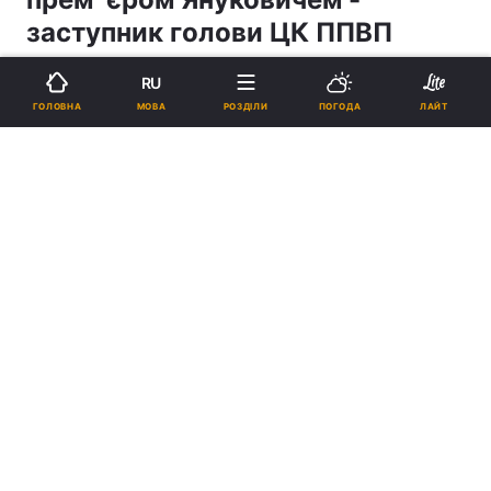
заступник голови ЦК ППВП
RU
15:22, 25.11.04
1 хв.
1
МОВА
ГОЛОВНА
РОЗДІЛИ
ПОГОДА
ЛАЙТ
Підпишіться на нас в Google
Реклама
ad