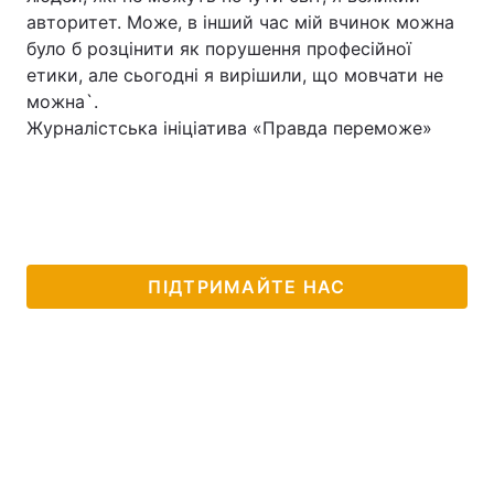
авторитет. Може, в інший час мій вчинок можна
Лонгріди
було б розцінити як порушення професійної
етики, але сьогодні я вирішили, що мовчати не
можна`.
Відео з Youtube
Статті
Журналістська ініціатива «Правда переможе»
Інтерв'ю
Думки
Архів
Вакансії
Контакти
ПІДТРИМАЙТЕ НАС
Послуги