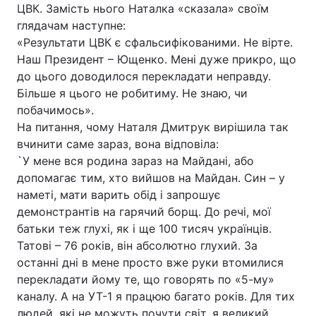
ЦВК. Замість нього Наталка «сказала» своїм
глядачам наступне:
«Результати ЦВК є сфальсифікованими. Не вірте.
Наш Президент – Ющенко. Мені дуже прикро, що
Головна
Війна
до цього доводилося перекладати неправду.
Україна
Політика
Більше я цього не робитиму. Не знаю, чи
побачимось».
Економіка
Світ
На питання, чому Наталя Дмитрук вирішила так
вчинити саме зараз, вона відповіла:
Спорт
Наука
`У мене вся родина зараз на Майдані, або
допомагає тим, хто вийшов на Майдан. Син – у
Техно і зв'язок
Лайт
наметі, мати варить обід і запрошує
демонстрантів на гарячий борщ. До речі, мої
Зброя
Інциденти
батьки теж глухі, як і ще 100 тисяч українців.
Татові – 76 років, він абсолютно глухий. За
Здоров'я
Туризм
останні дні в мене просто вже руки втомилися
Цікавинки
Погода
перекладати йому те, що говорять по «5-му»
каналу. А на УТ-1 я працюю багато років. Для тих
Екологія
Регіони
людей, які не можуть почути світ, я великий