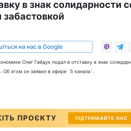
авку в знак солидарности с
 забастовкой
0
іться на нас в Google
ономики Олег Гайдук подал в отставку в знак солидар
 Об этом он заявил в эфире `5 канала`.
ІТЬ ПРОЄКТУ
ПІДТРИМАЙТЕ НАС