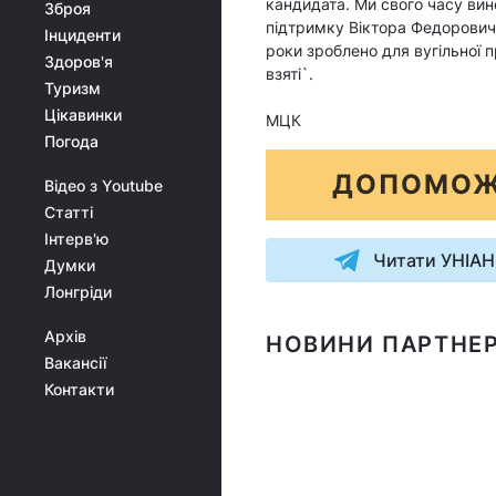
кандидата. Ми свого часу вине
Зброя
підтримку Віктора Федоровича
Інциденти
роки зроблено для вугільної п
Здоров'я
взяті`.
Туризм
Цікавинки
МЦК
Погода
ДОПОМОЖ
Відео з Youtube
Статті
Інтерв'ю
Читати УНІАН
Думки
Лонгріди
Архів
НОВИНИ ПАРТНЕР
Вакансії
Контакти