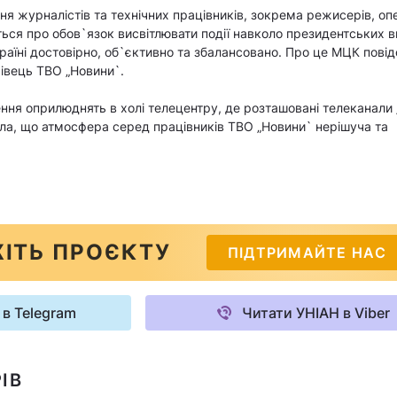
ня журналістів та технічних працівників, зокрема режисерів, оп
ься про обов`язок висвітлювати події навколо президентських ви
 країні достовірно, об`єктивно та збалансовано. Про це МЦК пові
хівець ТВО „Новини`.
ння оприлюднять в холі телецентру, де розташовані телеканали 
ила, що атмосфера серед працівників ТВО „Новини` нерішуча та
ІТЬ ПРОЄКТУ
ПІДТРИМАЙТЕ НАС
 в Telegram
Читати УНІАН в Viber
ІВ