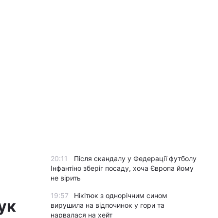
20:11
Після скандалу у Федерації футболу
Інфантіно зберіг посаду, хоча Європа йому
не вірить
19:57
Нікітюк з однорічним сином
ук
вирушила на відпочинок у гори та
нарвалася на хейт