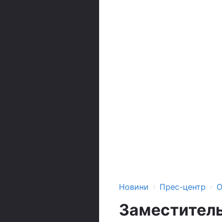
›
›
Новини
Прес-центр
О
Заместитель