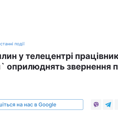
станні події
илин у телецентрі працівни
` оприлюднять звернення 
іться на нас в Google