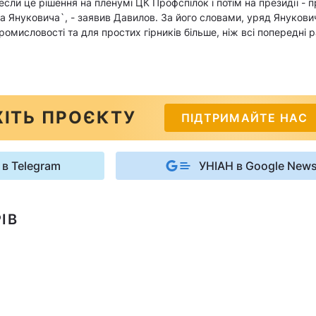
сли це рішення на пленумі ЦК Профспілок і потім на президії - п
 Януковича`, - заявив Давилов. За його словами, уряд Янукович
ромисловості та для простих гірників більше, ніж всі попередні 
ІТЬ ПРОЄКТУ
ПІДТРИМАЙТЕ НАС
 в Telegram
УНІАН в Google New
ІВ