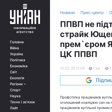
›
›
Новини
Прес-центр
О
ППВП не під
ІНФОРМАЦІЙНЕ
страйк Ющен
АГЕНТСТВО
прем`єром Я
Головна
Війна
ЦК ППВП
Україна
Політика
Економіка
15:22, 25.11.04
1 хв.
1
Світ
Екологія
Підпиш
Регіони
Спорт
Наука
Профспілка працівників вугіл
Техно і зв'язок
оголошений коаліцією сил на
працівників вугільної промис
Лайт