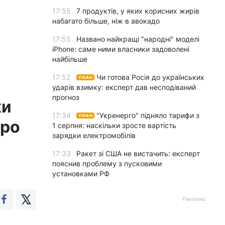
17:55
7 продуктів, у яких корисних жирів
набагато більше, ніж в авокадо
17:55
Названо найкращі "народні" моделі
iPhone: саме ними власники задоволені
найбільше
17:52
Чи готова Росія до українських
УНІАН
ударів взимку: експерт дав несподіваний
прогноз
ки
17:34
"Укренерго" підняло тарифи з
УНІАН
про
1 серпня: наскільки зросте вартість
зарядки електромобілів
17:33
Ракет зі США не вистачить: експерт
пояснив проблему з пусковими
установками РФ
Реклама