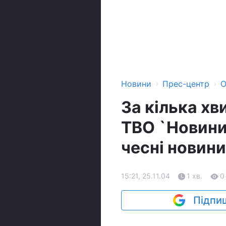
›
›
Новини
Прес-центр
О
За кілька хв
ТВО `Новини
чесні новини
15:21, 25.11.04
1 хв.
0
Підпиш