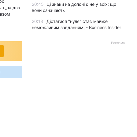
ро
20:45
Ці знаки на долоні є не у всіх: що
а „за два
вони означають
разом
20:18
Дістатися "нуля" стає майже
неможливим завданням, - Business Insider
Реклама
s