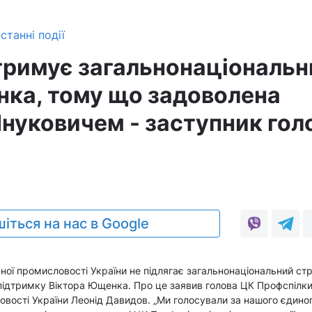
станні події
тримує загальнонаціональн
ка, тому що задоволена
нуковичем - заступник гол
іться на нас в Google
ьної промисловості України не підлягає загальнонаціональний ст
 підтримку Віктора Ющенка. Про це заявив голова ЦК Профспілк
ловості України Леонід Давидов. „Ми голосували за нашого єдино