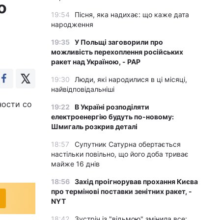
о
19:54
Пісня, яка надихає: що каже дата
народження
19:35
У Польщі заговорили про
можливість перехоплення російських
ракет над Україною, - PAP
19:30
Люди, які народилися в ці місяці,
найвідповідальніші
ности со
19:22
В Україні розподіляти
електроенергію будуть по-новому:
Шмигаль розкрив деталі
18:57
Супутник Сатурна обертається
настільки повільно, що його доба триває
майже 16 днів
18:56
Захід проігнорував прохання Києва
про термінові поставки зенітних ракет, -
NYT
18:42
Зустріч із "відьмою" змінила все: