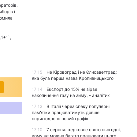
ераторів,
борів і
домила
„1+1`,
17:15
Не Кіровоград і не Єлисаветград:
яка була перша назва Кропивницького
17:14
Експорт до 15% не зірве
накопичення газу на зиму, - аналітик
17:13
В Італії через спеку популярні
пам'ятки працюватимуть довше:
оприлюднено новий графік
17:10
7 серпня: церковне свято сьогодні,
кому не можна багато працювати цього