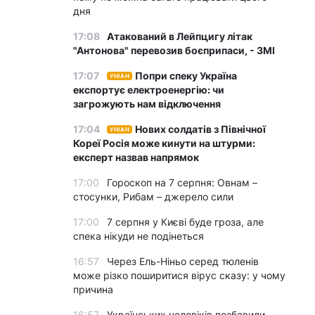
дня
17:08
Атакований в Лейпцигу літак
"Антонова" перевозив боєприпаси, - ЗМІ
17:07
Попри спеку Україна
УНІАН
експортує електроенергію: чи
загрожують нам відключення
17:04
Нових солдатів з Північної
УНІАН
Кореї Росія може кинути на штурми:
експерт назвав напрямок
17:00
Гороскоп на 7 серпня: Овнам –
стосунки, Рибам – джерело сили
17:00
7 серпня у Києві буде гроза, але
спека нікуди не подінеться
16:57
Через Ель-Ніньо серед тюленів
може різко поширитися вірус сказу: у чому
причина
16:57
Українських чоловіків позбавили