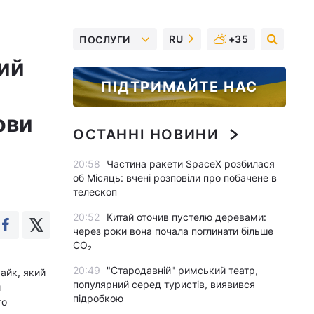
RU
+35
ПОСЛУГИ
ий
ПІДТРИМАЙТЕ НАС
ови
ОСТАННІ НОВИНИ
20:58
Частина ракети SpaceX розбилася
об Місяць: вчені розповіли про побачене в
телескоп
20:52
Китай оточив пустелю деревами:
через роки вона почала поглинати більше
CO₂
20:49
"Стародавній" римський театр,
райк, який
популярний серед туристів, виявився
и
підробкою
го