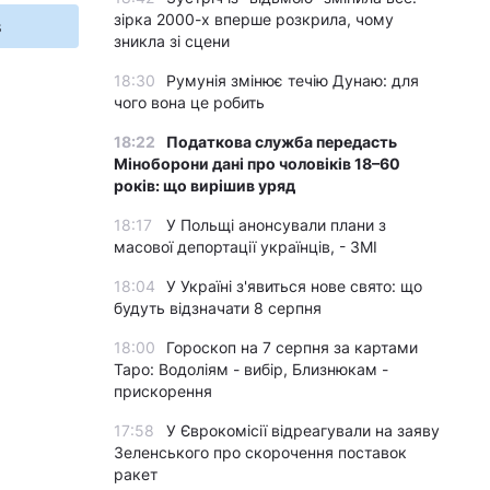
зірка 2000-х вперше розкрила, чому
s
зникла зі сцени
18:30
Румунія змінює течію Дунаю: для
чого вона це робить
18:22
Податкова служба передасть
Міноборони дані про чоловіків 18–60
років: що вирішив уряд
18:17
У Польщі анонсували плани з
масової депортації українців, - ЗМІ
18:04
У Україні з'явиться нове свято: що
будуть відзначати 8 серпня
18:00
Гороскоп на 7 серпня за картами
Таро: Водоліям - вибір, Близнюкам -
прискорення
17:58
У Єврокомісії відреагували на заяву
Зеленського про скорочення поставок
ракет