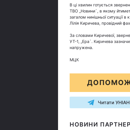
В ці хвилин готується звернен
ТВО „Новини`, в якому йтимет
загалом нинішньої ситуації в
Лілія Киричева, провідний фа
За словами Киричевої, зверне
УТ-1, „Ера`. Киричева зазнач
напружена.
МЦК
ДОПОМОЖ
Читати УНІАН
НОВИНИ ПАРТНЕР