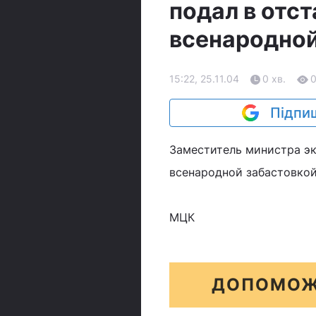
подал в отст
всенародной
15:22, 25.11.04
0 хв.
Підпиш
Заместитель министра эк
всенародной забастовкой.
МЦК
ДОПОМОЖ