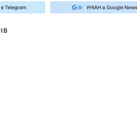
 в Telegram
УНІАН в Google New
ІВ