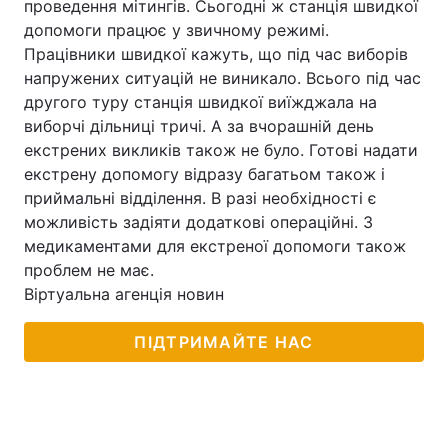
проведення мітингів. Сьогодні ж станція швидкої
допомоги працює у звичному режимі.
Працівники швидкої кажуть, що під час виборів
напружених ситуацій не виникало. Всього під час
Головна
Війна
другого туру станція швидкої виїжджала на
виборчі дільниці тричі. А за вчорашній день
Україна
Політика
екстрених викликів також не було. Готові надати
екстрену допомогу відразу багатьом також і
Економіка
Світ
приймальні відділення. В разі необхідності є
Спорт
Наука
можливість задіяти додаткові операційні. З
медикаментами для екстреної допомоги також
Техно і зв'язок
Лайт
проблем не має.
Віртуальна агенція новин
Зброя
Інциденти
ПІДТРИМАЙТЕ НАС
Здоров'я
Туризм
Цікавинки
Погода
Екологія
Регіони