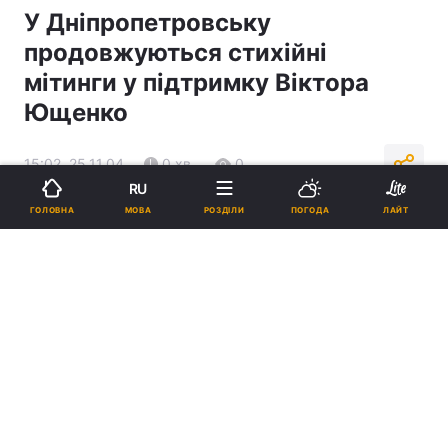
У Дніпропетровську
продовжуються стихійні
мітинги у підтримку Віктора
Ющенко
15:02, 25.11.04
0 хв.
0
RU
МОВА
ГОЛОВНА
РОЗДІЛИ
ПОГОДА
ЛАЙТ
Підпишіться на нас в Google
Реклама
ad