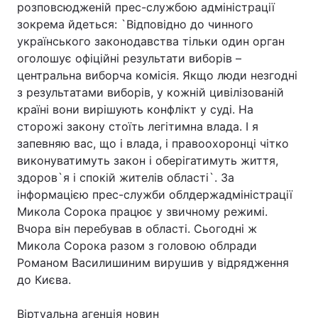
розповсюдженій прес-службою адміністрації
зокрема йдеться: `Відповідно до чинного
українського законодавства тільки один орган
оголошує офіційні результати виборів –
центральна виборча комісія. Якщо люди незгодні
з результатами виборів, у кожній цивілізованій
країні вони вирішують конфлікт у суді. На
сторожі закону стоїть легітимна влада. І я
запевняю вас, що і влада, і правоохоронці чітко
виконуватимуть закон і оберігатимуть життя,
здоров`я і спокій жителів області`. За
інформацією прес-служби облдержадміністрації
Микола Сорока працює у звичному режимі.
Вчора він перебував в області. Сьогодні ж
Микола Сорока разом з головою облради
Романом Василишиним вирушив у відрядження
до Києва.
Віртуальна агенція новин