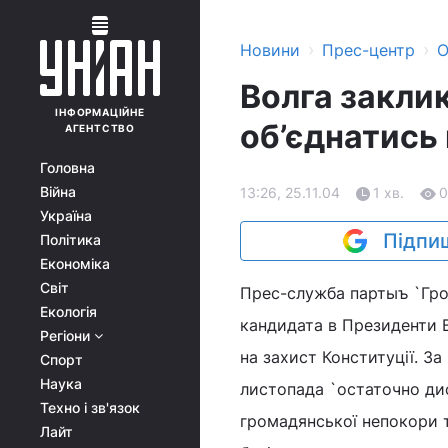
›
›
Новини
Прес-центр
О
Волга закли
ІНФОРМАЦІЙНЕ
об’єднатись 
АГЕНТСТВО
Головна
Війна
13:26, 25.11.04
1 хв.
0
Україна
Підпиш
Політика
Економіка
Світ
Прес-служба партыъ `Гр
Екологія
кандидата в Президенти В
Регіони
на захист Конституції. За
Спорт
Наука
листопада `остаточно дис
Техно і зв'язок
громадянської непокори т
Лайт