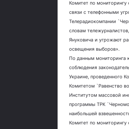
Комитет по мониторингу 
связи с телефонными уг
Телерадиокомпании `Черн
словам тележурналистов
Януковича и угрожают ра
освещения выборов».
По данным мониторинга 
соблюдения законодатель
Украине, проведенного К
Комитетом `Равенство в
Институтом массовой инф
программы ТРК `Черномо
наибольшей взвешенность
Комитет по мониторингу