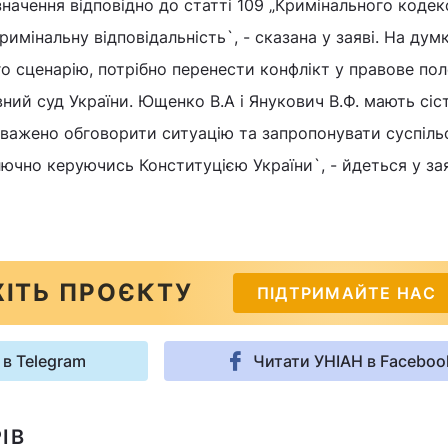
начення відповідно до статті 109 „Кримінального кодек
римінальну відповідальність`, - сказана у заяві. На дум
о сценарію, потрібно перенести конфлікт у правове пол
ний суд України. Ющенко В.А і Янукович В.Ф. мають сіст
виважено обговорити ситуацію та запропонувати суспіль
ючно керуючись Конституцією України`, - йдеться у зая
ІТЬ ПРОЄКТУ
ПІДТРИМАЙТЕ НАС
 в Telegram
Читати УНІАН в Faceboo
ІВ