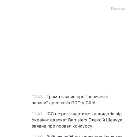
Реклама
11:43
Трамп заявив про "величезні
запаси" арсеналів ППО у США
11:41
ICC не розглядатиме кандидатів від
України: адвокат Barristers Олексій Шевчук
заявив про провал конкурсу
11:40
Вийшла найбільш високооцінена гра