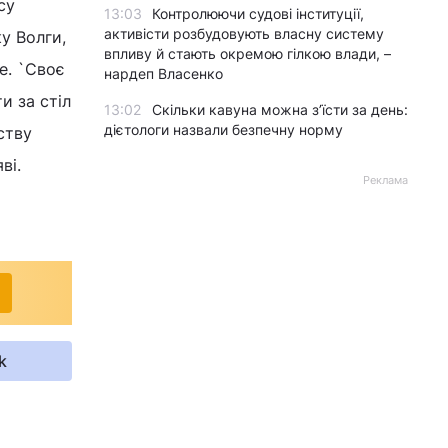
су
13:03
Контролюючи судові інституції,
активісти розбудовують власну систему
ку Волги,
впливу й стають окремою гілкою влади, –
е. `Своє
нардеп Власенко
и за стіл
13:02
Скільки кавуна можна з’їсти за день:
дієтологи назвали безпечну норму
ству
ві.
Реклама
k