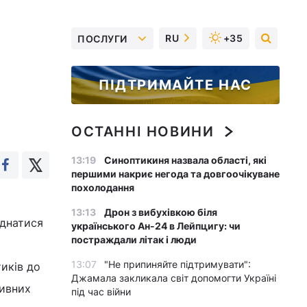
RU
+35
ПОСЛУГИ
ПІДТРИМАЙТЕ НАС
ОСТАННІ НОВИНИ
13:19
Синоптикиня назвала області, які
першими накриє негода та довгоочікуване
похолодання
13:13
Дрон з вибухівкою біля
єднатися
українського Ан-24 в Лейпцигу: чи
постраждали літак і люди
13:07
"Не припиняйте підтримувати":
тиків до
Джамала закликала світ допомогти Україні
тивних
під час війни