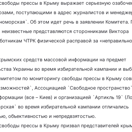
свободы прессы в Крыму выражает серьезную озабоче
розами, поступающими в адрес журналистов и менедже
оморская`. Об этом идет речь в заявлении Комитета. 
, неизвестные представляются сторонниками Виктора
ботникам ЧТРК физической расправой за «неправильн
крымских средств массовой информации на предмет
ства Украины во время избирательной кампании и выб
омитетом по мониторингу свободы прессы в Крыму сов
озможностей`, Ассоциацией `Свободное пространство`
ормации (все – Киев) и организацией `Артикль 19` (Ло
рская` во время избирательной кампании отличались
ю, объективностью и непредвзятостью.
 свободы прессы в Крыму призвал представителей кры