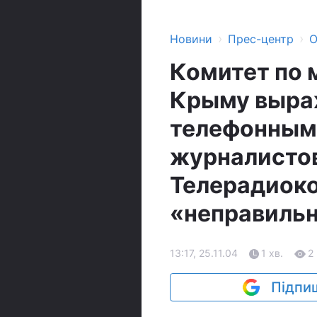
›
›
Новини
Прес-центр
О
Комитет по 
Крыму выраж
телефонными
журналисто
Телерадиок
«неправиль
13:17, 25.11.04
1 хв.
2
Підпиш