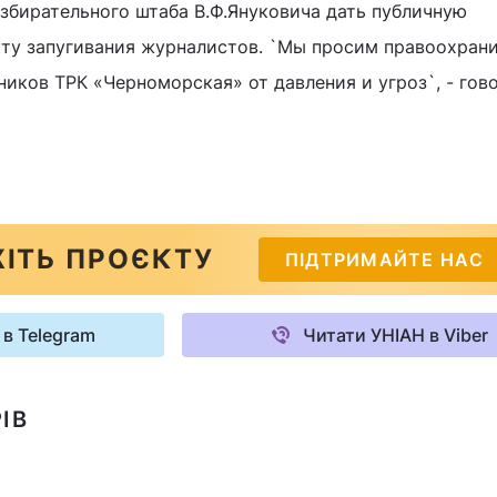
избирательного штаба В.Ф.Януковича дать публичную
ту запугивания журналистов. `Мы просим правоохран
иков ТРК «Черноморская» от давления и угроз`, - гов
ІТЬ ПРОЄКТУ
ПІДТРИМАЙТЕ НАС
 в Telegram
Читати УНІАН в Viber
ІВ