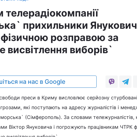
 телерадіокомпанії
ка` прихильники Янукови
фізичною розправою за
е висвітлення виборів`
іться на нас в Google
 свободи преси в Криму висловлює серйозну стурбовані
грозами, які поступають на адресу журналістів і менед
морська` (Сімферополь). За словами тележурналістів, 
ми Віктор Януковича і погрожують працівникам ЧТРК 
е висвітлення виборів`.