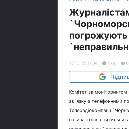
Журналістам
`Чорноморсь
погрожують 
`неправильн
13:13, 25.11.04
1 хв.
0
Підпиш
Комітет за моніторингом
зв`язку з телефонними по
Телерадіокомпанії `Чорно
називаються прихильника
розправою за `неправильн