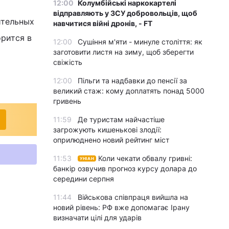
12:00
Колумбійські наркокартелі
відправляють у ЗСУ добровольців, щоб
ительных
навчитися війні дронів, - FT
орится в
12:00
Сушіння м'яти - минуле століття: як
заготовити листя на зиму, щоб зберегти
свіжість
12:00
Пільги та надбавки до пенсії за
великий стаж: кому доплатять понад 5000
гривень
11:59
Де туристам найчастіше
загрожують кишенькові злодії:
оприлюднено новий рейтинг міст
11:53
Коли чекати обвалу гривні:
УНІАН
банкір озвучив прогноз курсу долара до
середини серпня
11:44
Військова співпраця вийшла на
новий рівень: РФ вже допомагає Ірану
визначати цілі для ударів