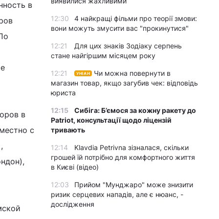
виявилися жахливими
нность в
12:30
4 найкращі фільми про теорії змови:
ров
вони можуть змусити вас "прокинутися"
По
12:21
Для цих знаків Зодіаку серпень
стане найгіршим місяцем року
ое
12:21
Чи можна повернути в
УНІАН
магазин товар, якщо загубив чек: відповідь
юриста
12:15
Сибіга: Б’ємося за кожну ракету до
оров в
Patriot, консультації щодо ліцензій
местно с
тривають
,
12:14
Klavdia Petrivna зізналася, скільки
грошей їй потрібно для комфортного життя
ндон),
в Києві (відео)
12:03
Прийом "Мунджаро" може знизити
ризик серцевих нападів, але є нюанс, -
дослідження
мской