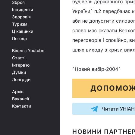
будівель державного приз
Зброя
Інциденти
України` п.2 передбачає к
Здоров'я
аби не допустити силовог
Туризм
слово має сказати Верхов
Цікавинки
Погода
переговорів і спокійно, 
шлях виходу з кризи викл
Відео з Youtube
Статті
Інтерв'ю
`Новий вибір-2004`
Думки
Лонгріди
ДОПОМОЖ
Архів
Вакансії
Контакти
Читати УНІАН
НОВИНИ ПАРТНЕР