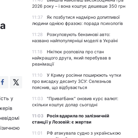
2026 року – і вона коштує дешевше 350 грн
11:37
Як позбутися надмірно допитливої
ча
людини однією фразою: порада психологів
11:28
Розкуповують бензинові авто:
названо найпопулярніші моделі в Україні
11:18
Нікітюк розповіла про стан
найкращого друга, який перебував в
реанімації
11:10
У Криму росіяни поширюють чутки
про висадку десанту ЗСУ: Селезньов
пояснив, що відбувається
сть у
11:03
"ПриватБанк" оновив курс валют:
скільки коштує долар сьогодні
жерів
11:03
Росія вдарила по залізничній
невідомі
станції у Лозовій: є жертви
фізичною
11:01
РФ атакувала судно з українською