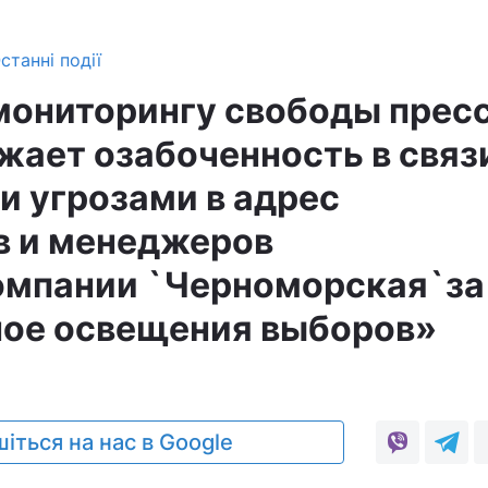
станні події
мониторингу свободы прес
ает озабоченность в связ
 угрозами в адрес
в и менеджеров
омпании `Черноморская`за
ное освещения выборов»
іться на нас в Google