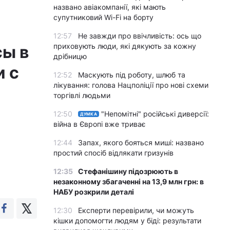
названо авіакомпанії, які мають
супутниковий Wi-Fi на борту
12:57
Не завжди про ввічливість: ось що
приховують люди, які дякують за кожну
сы в
дрібницю
и с
12:52
Маскують під роботу, шлюб та
лікування: голова Нацполіції про нові схеми
торгівлі людьми
12:50
"Непомітні" російські диверсії:
ДУМКА
війна в Європі вже триває
12:44
Запах, якого бояться миші: названо
простий спосіб відлякати гризунів
12:35
Стефанішину підозрюють в
незаконному збагаченні на 13,9 млн грн: в
НАБУ розкрили деталі
12:30
Експерти перевірили, чи можуть
кішки допомогти людям у біді: результати