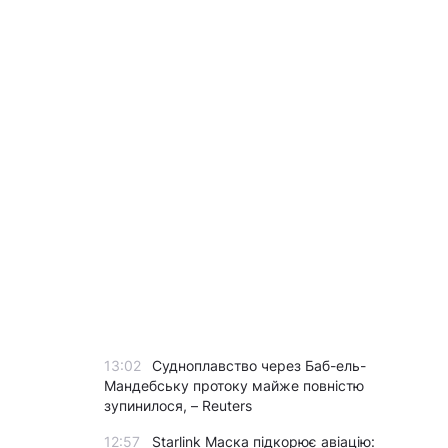
13:02
Судноплавство через Баб-ель-
Мандебську протоку майже повністю
зупинилося, – Reuters
12:57
Starlink Маска підкорює авіацію: