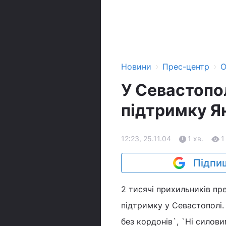
›
›
Новини
Прес-центр
О
У Севастопол
підтримку Я
12:23, 25.11.04
1 хв.
1
Підпиш
2 тисячі прихильників пр
підтримку у Севастополі. 
без кордонів`, `Ні силов