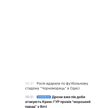
16:37
Росія вдарила по футбольному
стадіону "Чорноморець" в Одесі
16:31
Дрони вже пів доби
ОНОВЛЕНО
атакують Крим: ГУР провів "морський
парад" у Ялті