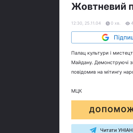
Жовтневий п
12:30, 25.11.04
0 хв.
Підпиш
Палац культури і мистец
Майдану. Демонструючі зн
повідомив на мітингу нар
МЦК
ДОПОМОЖ
Читати УНІАН