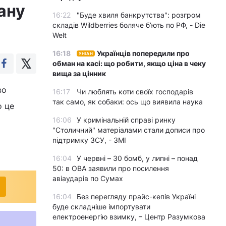
ану
16:22
"Буде хвиля банкрутства": розгром
складів Wildberries боляче бʼють по РФ, - Die
Welt
16:18
Українців попередили про
УНІАН
обман на касі: що робити, якщо ціна в чеку
вища за цінник
во
16:17
Чи люблять коти своїх господарів
так само, як собаки: ось що виявила наука
о це
16:06
У кримінальній справі ринку
"Столичний" матеріалами стали дописи про
підтримку ЗСУ, - ЗМІ
16:04
У червні – 30 бомб, у липні – понад
50: в ОВА заявили про посилення
авіаударів по Сумах
16:04
Без перегляду прайс-кепів Україні
буде складніше імпортувати
електроенергію взимку, – Центр Разумкова