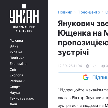
›
›
Новини
Прес-центр
О
Янукович зв
ІНФОРМАЦІЙНЕ
Ющенка на М
АГЕНТСТВО
пропозицією
Головна
Війна
зустрічі
Україна
Політика
Економіка
12:30, 25.11.04
1 хв.
0
Світ
Екологія
Підпиш
Регіони
Спорт
`Відпрацюйте механізм так
Наука
сказав Віктор Янукович, 
Техно і зв'язок
Лайт
зустрітися з людьми на М