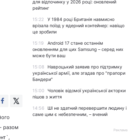
для відпочинку у 2026 році: оновлений
рейтинг
15:22
У 1984 році Британія навмисно
врізала поїзд у ядерний контейнер: навіщо
це зробили
15:19
Android 17 стане останнім
оновленням для цих Samsung – серед них
може бути ваш
15:08
Навроцький заявив про підтримку
української армії, але згадав про "прапори
Бандери"
15:00
Чоловік відомої української акторки
пішов з життя
14:56
ШІ не здатний перевершити людину і
саме цим є небезпечним, – вчений
його
 - разом
Реклама
нт`,