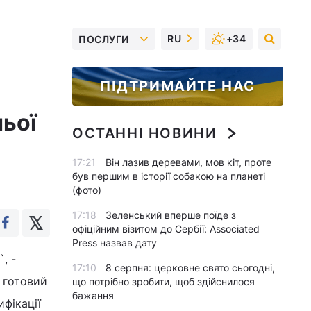
RU
+34
ПОСЛУГИ
ПІДТРИМАЙТЕ НАС
ьої
ОСТАННІ НОВИНИ
17:21
Він лазив деревами, мов кіт, проте
був першим в історії собакою на планеті
(фото)
17:18
Зеленський вперше поїде з
офіційним візитом до Сербії: Associated
Press назвав дату
, -
17:10
8 серпня: церковне свято сьогодні,
 готовий
що потрібно зробити, щоб здійснилося
бажання
фікації