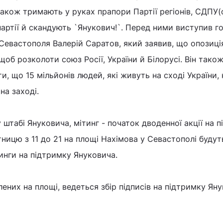
акож тримають у руках прапори Партії регіонів, СДПУ(о
артії й скандують `Янукович!`. Перед ними виступив г
 Севастополя Валерій Саратов, який заявив, що опозиц
щоб розколоти союз Росії, України й Білорусі. Він також
и, що 15 мільйонів людей, які живуть на сході України, 
на заході.
 штабі Януковича, мітинг - початок дводенної акції на 
тницю з 11 до 21 на площі Нахімова у Севастополі будут
инги на підтримку Януковича.
ених на площі, ведеться збір підписів на підтримку Яну