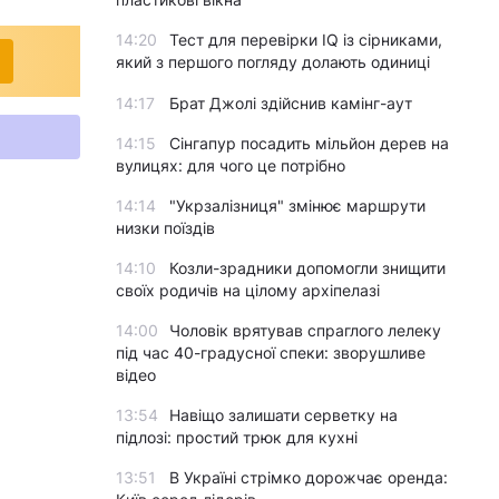
14:20
Тест для перевірки IQ із сірниками,
який з першого погляду долають одиниці
14:17
Брат Джолі здійснив камінг-аут
14:15
Сінгапур посадить мільйон дерев на
вулицях: для чого це потрібно
14:14
"Укрзалізниця" змінює маршрути
низки поїздів
14:10
Козли-зрадники допомогли знищити
своїх родичів на цілому архіпелазі
14:00
Чоловік врятував спраглого лелеку
під час 40-градусної спеки: зворушливе
відео
13:54
Навіщо залишати серветку на
підлозі: простий трюк для кухні
13:51
В Україні стрімко дорожчає оренда: