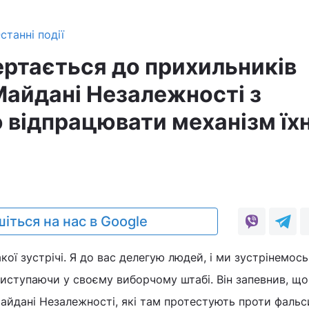
станні події
ертається до прихильників
айдані Незалежності з
 відпрацювати механізм їхн
іться на нас в Google
ої зустрічі. Я до вас делегую людей, і ми зустрінемось`
виступаючи у своєму виборчому штабі. Він запевнив, що
айдані Незалежності, які там протестують проти фальси