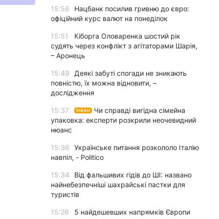
15:56
Нацбанк посилив гривню до євро:
офіційний курс валют на понеділок
15:51
Кіборга Оловаренка шостий рік
судять через конфлікт з агітаторами Шарія,
– Аронець
15:49
Деякі забуті спогади не зникають
повністю, їх можна відновити, –
дослідження
15:37
Чи справді вигідна сімейна
УНІАН
упаковка: експерти розкрили неочевидний
нюанс
15:36
Українське питання розкололо Італію
навпіл, - Politico
15:34
Від фальшивих гідів до ШІ: названо
найнебезпечніші шахрайські пастки для
туристів
15:26
5 найдешевших напрямків Європи