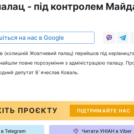
алац - під контролем Майд
4
іться на нас в Google
тв (колишній Жовтневий палац) перейшов під керівницт
айшли повне порозуміння з адміністрацією палацу. Пр
одний депутат В`ячеслав Коваль.
ІТЬ ПРОЄКТУ
ПІДТРИМАЙТЕ НАС
 в Telegram
Читати УНІАН в Viber