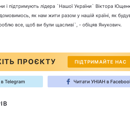
ни і підтримують лідера `Нашої України` Віктора Ющенк
домовимось, як нам жити разом у нашій країні, як буду
роблю все, щоб ви були щасливі`, - обіцяв Янукович.
ІТЬ ПРОЄКТУ
ПІДТРИМАЙТЕ НАС
 в Telegram
Читати УНІАН в Faceboo
ІВ