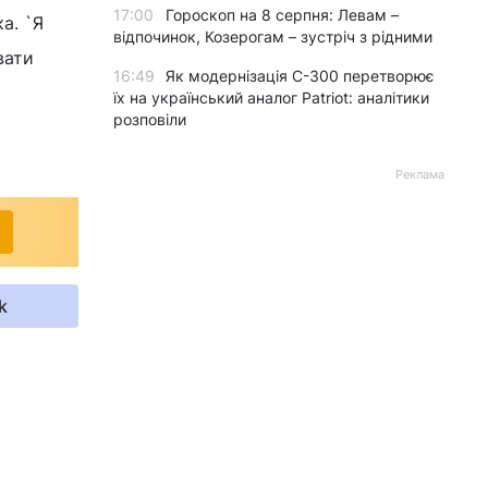
17:00
Гороскоп на 8 серпня: Левам –
а. `Я
відпочинок, Козерогам – зустріч з рідними
вати
16:49
Як модернізація С-300 перетворює
їх на український аналог Patriot: аналітики
розповіли
Реклама
k