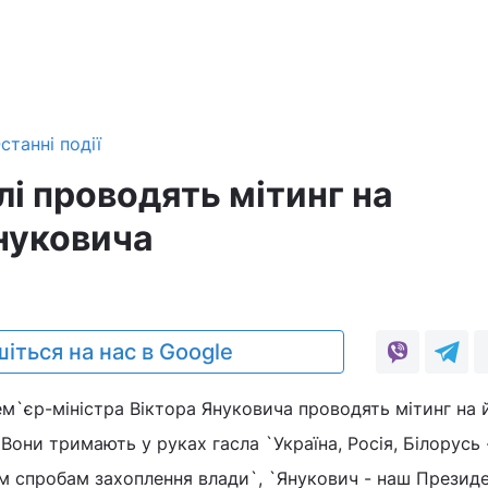
станні події
і проводять мітинг на
нуковича
іться на нас в Google
ем`єр-міністра Віктора Януковича проводять мітинг на 
Вони тримають у руках гасла `Україна, Росія, Білорусь
им спробам захоплення влади`, `Янукович - наш Президе