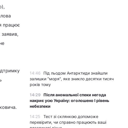
),
олова
ія працює
 заявив,
не
підтримку
14:46
Під льодом Антарктиди знайшли
залишки "моря", яке зникло десятки тисяч
ь
років тому
14:29
Після аномальної спеки негода
накриє усю Україну: оголошено І рівень
небезпеки
ковича.
14:25
Тест зі склянкою допоможе
перевірити, чи справно працюють ваші
пластикові вікна