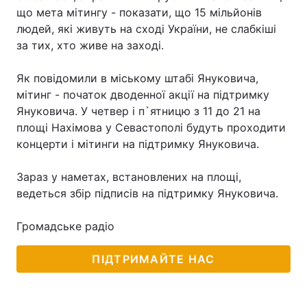
що мета мітингу - показати, що 15 мільйонів
людей, які живуть на сході України, не слабкіші
за тих, хто живе на заході.
Головна
Війна
Як повідомили в міському штабі Януковича,
Україна
Політика
мітинг - початок дводенної акції на підтримку
Януковича. У четвер і п`ятницю з 11 до 21 на
Економіка
Світ
площі Нахімова у Севастополі будуть проходити
концерти і мітинги на підтримку Януковича.
Спорт
Наука
Зараз у наметах, встановлених на площі,
Техно і зв'язок
Лайт
ведеться збір підписів на підтримку Януковича.
Зброя
Інциденти
Громадське радіо
Здоров'я
Туризм
ПІДТРИМАЙТЕ НАС
Цікавинки
Погода
Екологія
Регіони