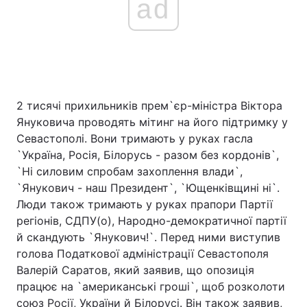
ad
2 тисячі прихильників прем`єр-міністра Віктора
Януковича проводять мітинг на його підтримку у
Севастополі. Вони тримають у руках гасла
`Україна, Росія, Білорусь - разом без кордонів`,
`Ні силовим спробам захоплення влади`,
`Янукович - наш Президент`, `Ющенківщині ні`.
Люди також тримають у руках прапори Партії
регіонів, СДПУ(о), Народно-демократичної партії
й скандують `Янукович!`. Перед ними виступив
голова Податкової адміністрації Севастополя
Валерій Саратов, який заявив, що опозиція
працює на `американські гроші`, щоб розколоти
союз Росії, України й Білорусі. Він також заявив,