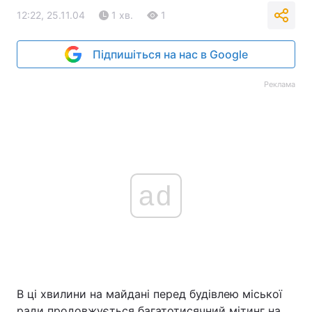
12:22, 25.11.04
1 хв.
1
Підпишіться на нас в Google
Реклама
ad
В ці хвилини на майдані перед будівлею міської
ради продовжується багатотисячний мітинг на