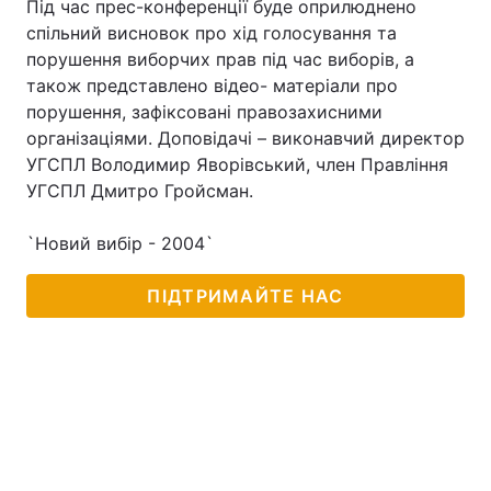
Під час прес-конференції буде оприлюднено
спільний висновок про хід голосування та
порушення виборчих прав під час виборів, а
також представлено відео- матеріали про
Головна
Війна
порушення, зафіксовані правозахисними
організаціями. Доповідачі – виконавчий директор
Україна
Політика
УГСПЛ Володимир Яворівський, член Правління
УГСПЛ Дмитро Гройсман.
Економіка
Світ
Спорт
Наука
`Новий вибір - 2004`
Техно і зв'язок
Лайт
ПІДТРИМАЙТЕ НАС
Зброя
Інциденти
Здоров'я
Туризм
Цікавинки
Погода
Екологія
Регіони