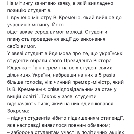
На мітингу зачитано заяву, в якій викладено
позицію студентів.
ЇЇ вручено міністру В. Кременю, який вийшов до
учасників мітингу. Його
відставкає серед вимог молоді. Студенти
планують проведення акції до виконання
своїх вимог.
У звяві студентів йде мова про те, що українські
студенти обрали свого Президента Віктора
Ющенка – `він переміг на всіх студентських
дільницях України, набравши на них в 5 разів
більше голосів, ніж чинний прем’єр-міністр, який
із В. Кременем є співвідповідальним за стан у
вищій освіті`. Також у заяві студенти
відзначають тиск, який на них здійснювався.
Зокрема:
– підкуп студентів нібито підвищенням стипендії,
яке насправді виявилося повним обманом;
– заборона студентам участі в політичних акціях