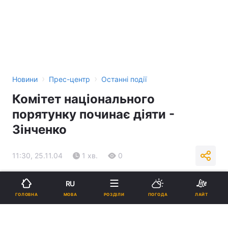
›
›
Новини
Прес-центр
Останні події
Комітет національного
порятунку починає діяти -
Зінченко
11:30, 25.11.04
1 хв.
0
Підпишіться на нас в Google
RU
МОВА
ГОЛОВНА
РОЗДІЛИ
ПОГОДА
ЛАЙТ
Реклама