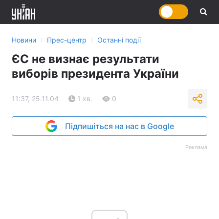
›
›
Новини
Прес-центр
Останні події
ЄС не визнає результати
виборів президента України
11:37, 25.11.04
1 хв.
0
Підпишіться на нас в Google
Реклама