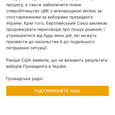
процесу, а також забезпечити повне
співробітництво ЦВК з міжнародною місією за
спостереженням за виборами президента
Головна
Війна
України. Крім того, Європейський Союз закликає
продовжувати переговори про пошук рішення, і
Україна
Політика
утримуватися від будь-яких дій, які можуть
призвести до насильства й до подальшого
Економіка
Світ
погіршення ситуації.
Спорт
Наука
Раніше США заявили, що не визнають результати
виборів Президента в Україні.
Техно і зв'язок
Лайт
Громадське радіо
Зброя
Інциденти
Здоров'я
Туризм
ПІДТРИМАЙТЕ НАС
Цікавинки
Погода
Екологія
Регіони