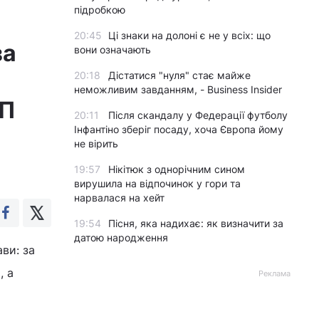
підробкою
20:45
Ці знаки на долоні є не у всіх: що
за
вони означають
20:18
Дістатися "нуля" стає майже
неможливим завданням, - Business Insider
АП
20:11
Після скандалу у Федерації футболу
Інфантіно зберіг посаду, хоча Європа йому
не вірить
19:57
Нікітюк з однорічним сином
вирушила на відпочинок у гори та
нарвалася на хейт
19:54
Пісня, яка надихає: як визначити за
датою народження
ви: за
, а
Реклама