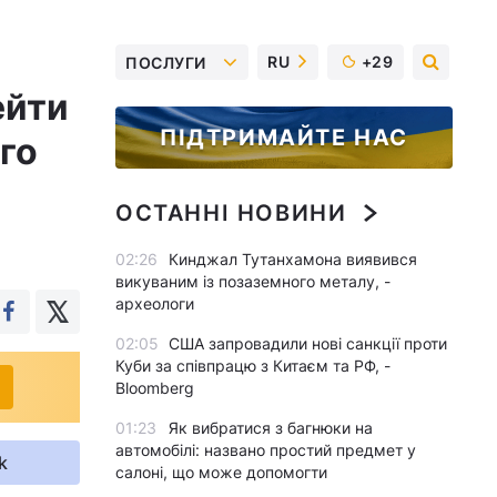
RU
+29
ПОСЛУГИ
ейти
ПІДТРИМАЙТЕ НАС
го
ОСТАННІ НОВИНИ
02:26
Кинджал Тутанхамона виявився
викуваним із позаземного металу, -
археологи
02:05
США запровадили нові санкції проти
Куби за співпрацю з Китаєм та РФ, -
Bloomberg
01:23
Як вибратися з багнюки на
автомобілі: названо простий предмет у
k
салоні, що може допомогти