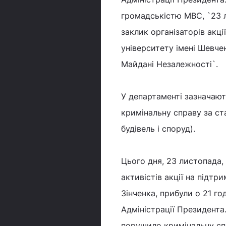
громадськістю МВС, `23 л
заклик організаторів акц
університету імені Шевче
Майдані Незалежності`.
У департаменті зазначаю
кримінальну справу за с
будівель і споруд).
Цього дня, 23 листопада,
активістів акції на підт
Зінченка, прибули о 21 г
Адміністрації Президент
порушило кримінальну спр