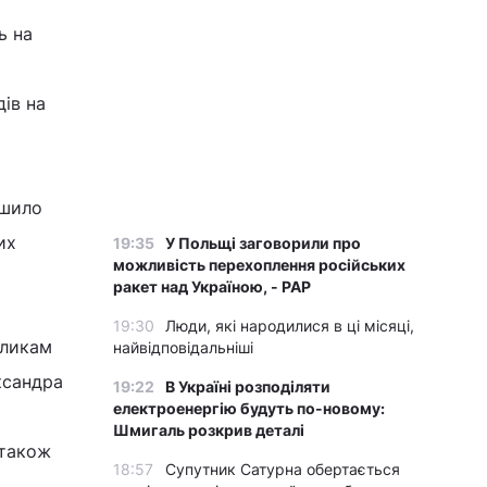
ь на
ів на
ушило
их
19:35
У Польщі заговорили про
можливість перехоплення російських
ракет над Україною, - PAP
19:30
Люди, які народилися в ці місяці,
кликам
найвідповідальніші
ксандра
19:22
В Україні розподіляти
електроенергію будуть по-новому:
Шмигаль розкрив деталі
 також
18:57
Супутник Сатурна обертається