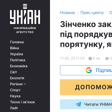
›
›
Новини
Прес-центр
О
Зінченко зак
ІНФОРМАЦІЙНЕ
під порядку
АГЕНТСТВО
порятунку, 
Головна
Війна
Україна
11:26, 25.11.04
0 хв.
0
Політика
Економіка
Підпиш
Світ
Екологія
Регіони
ДОПОМОЖ
Спорт
Наука
Техно і зв'язок
Читати УНІАН
Лайт