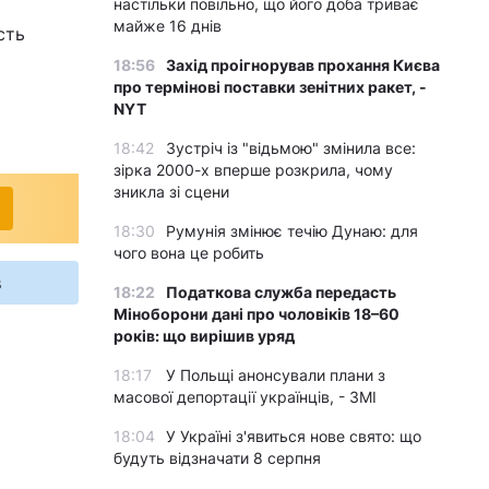
настільки повільно, що його доба триває
майже 16 днів
сть
18:56
Захід проігнорував прохання Києва
про термінові поставки зенітних ракет, -
NYT
18:42
Зустріч із "відьмою" змінила все:
зірка 2000-х вперше розкрила, чому
зникла зі сцени
18:30
Румунія змінює течію Дунаю: для
чого вона це робить
s
18:22
Податкова служба передасть
Міноборони дані про чоловіків 18–60
років: що вирішив уряд
18:17
У Польщі анонсували плани з
масової депортації українців, - ЗМІ
18:04
У Україні з'явиться нове свято: що
будуть відзначати 8 серпня