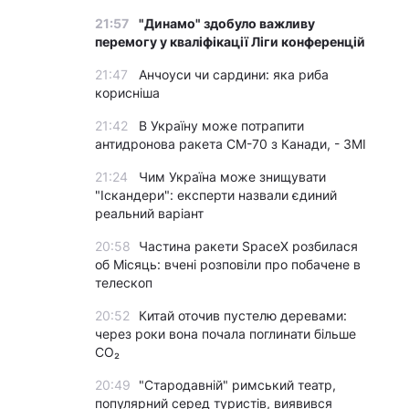
21:57
"Динамо" здобуло важливу
перемогу у кваліфікації Ліги конференцій
21:47
Анчоуси чи сардини: яка риба
корисніша
21:42
В Україну може потрапити
антидронова ракета CM-70 з Канади, - ЗМІ
21:24
Чим Україна може знищувати
"Іскандери": експерти назвали єдиний
реальний варіант
20:58
Частина ракети SpaceX розбилася
об Місяць: вчені розповіли про побачене в
телескоп
20:52
Китай оточив пустелю деревами:
через роки вона почала поглинати більше
CO₂
20:49
"Стародавній" римський театр,
популярний серед туристів, виявився