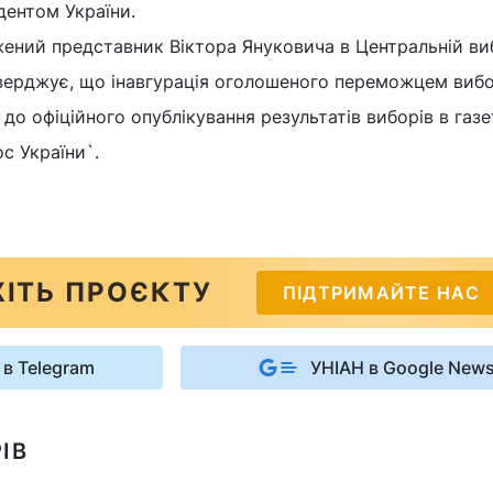
дентом України.
ений представник Віктора Януковича в Центральній ви
тверджує, що інавгурація оголошеного переможцем вибо
до офіційного опублікування результатів виборів в газ
с України`.
ІТЬ ПРОЄКТУ
ПІДТРИМАЙТЕ НАС
 в Telegram
УНІАН в Google New
ІВ