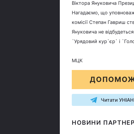
Віктора Януковича Прези
Нагадаємо, що уповноваж
комісії Степан Гавриш с
Януковича не відбудеться 
`Урядовий кур`єр` і `Голо
МЦК
ДОПОМОЖ
Читати УНІАН
НОВИНИ ПАРТНЕР