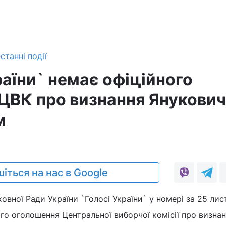
станні події
раїни` немає офіційного
ЦВК про визнання Янукови
м
іться на нас в Google
ховної Ради України `Голосі України` у номері за 25 ли
го оголошення Центральної виборчої комісії про визна