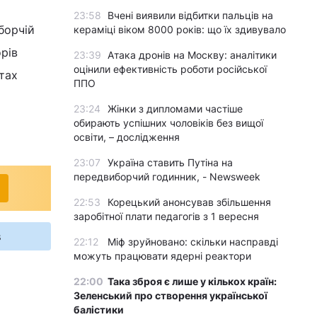
23:58
Вчені виявили відбитки пальців на
борчій
кераміці віком 8000 років: що їх здивувало
рів
23:39
Атака дронів на Москву: аналітики
оцінили ефективність роботи російської
етах
ППО
23:24
Жінки з дипломами частіше
обирають успішних чоловіків без вищої
освіти, – дослідження
23:07
Україна ставить Путіна на
передвиборчий годинник, - Newsweek
22:53
Корецький анонсував збільшення
заробітної плати педагогів з 1 вересня
s
22:12
Міф зруйновано: скільки насправді
можуть працювати ядерні реактори
22:00
Така зброя є лише у кількох країн:
Зеленський про створення української
балістики