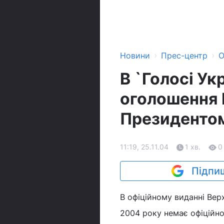
›
›
Новини
Прес-центр
О
В `Голосі Ук
оголошення 
Президенто
11:19, 25.11.04
1 хв.
0
Підпиш
В офіційному виданні Вер
2004 року немає офіційно