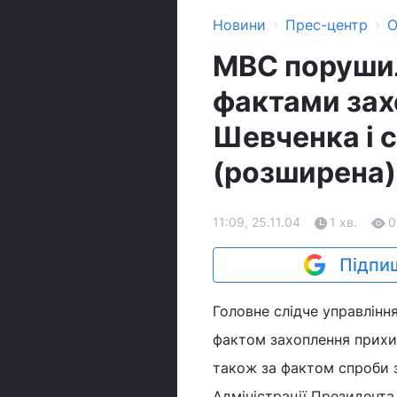
›
›
Новини
Прес-центр
О
МВС порушил
фактами зах
Шевченка і 
(розширена)
11:09, 25.11.04
1 хв.
0
Підпиш
Головне слідче управлінн
фактом захоплення прихи
також за фактом спроби 
Адміністрації Президента.