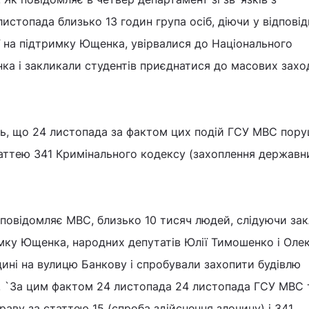
истопада близько 13 годин група осіб, діючи у відповід
ії на підтримку Ющенка, увірвалися до Національного
нка і закликали студентів приєднатися до масових заход
ть, що 24 листопада за фактом цих подій ГСУ МВС пор
таттею 341 Кримінального кодексу (захоплення державн
 повідомляє МВС, близько 10 тисяч людей, слідуючи за
римку Ющенка, народних депутатів Юлії Тимошенко і Оле
одині на вулицю Банкову і спробували захопити будівлю
а. `За цим фактом 24 листопада 24 листопада ГСУ МВС
аву за статтею 15 (спроба здійснення злочину) і 341