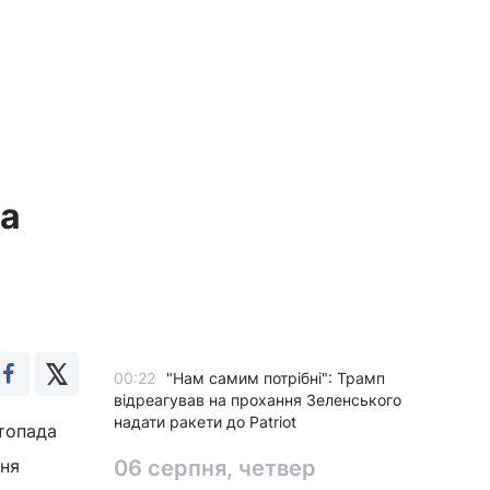
ча
00:22
"Нам самим потрібні": Трамп
відреагував на прохання Зеленського
надати ракети до Patriot
стопада
ння
06 серпня, четвер