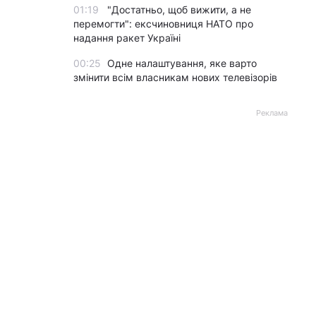
01:19
"Достатньо, щоб вижити, а не
перемогти": ексчиновниця НАТО про
надання ракет Україні
00:25
Одне налаштування, яке варто
змінити всім власникам нових телевізорів
Реклама