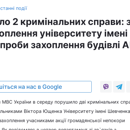
станні події
о 2 кримінальних справи: 
оплення університету імені
спроби захоплення будівлі 
іться на нас в Google
я МВС України в середу порушило дві кримінальних спра
льниками Віктора Ющенка Університету імені Шевченка
захоплення учасниками акції громадянської непокори
 Як повідомляє в четвер департамент зі зв`язків з