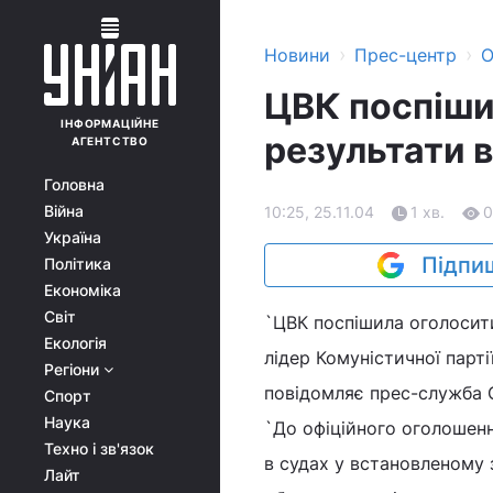
›
›
Новини
Прес-центр
О
ЦВК поспіши
ІНФОРМАЦІЙНЕ
результати 
АГЕНТСТВО
Головна
Війна
10:25, 25.11.04
1 хв.
0
Україна
Підпиш
Політика
Економіка
Світ
`ЦВК поспішила оголосити
Екологія
лідер Комуністичної парт
Регіони
повідомляє прес-служба 
Спорт
Наука
`До офіційного оголошенн
Техно і зв'язок
в судах у встановленому 
Лайт