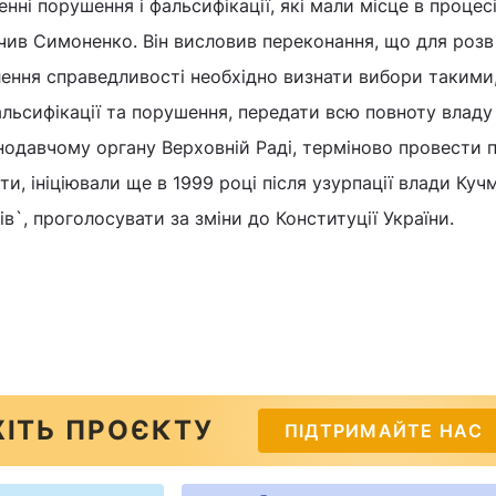
нні порушення і фальсифікації, які мали місце в процес
начив Симоненко. Він висловив переконання, що для роз
влення справедливості необхідно визнати вибори такими
альсифікації та порушення, передати всю повноту владу
одавчому органу Верховній Раді, терміново провести 
и, ініціювали ще в 1999 році після узурпації влади Куч
в`, проголосувати за зміни до Конституції України.
ІТЬ ПРОЄКТУ
ПІДТРИМАЙТЕ НАС