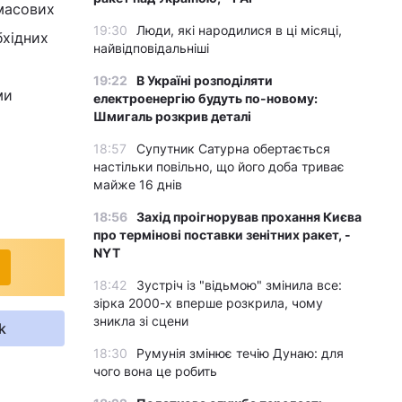
масових
19:30
Люди, які народилися в ці місяці,
бхідних
найвідповідальніші
и
19:22
В Україні розподіляти
ми
електроенергію будуть по-новому:
Шмигаль розкрив деталі
18:57
Супутник Сатурна обертається
настільки повільно, що його доба триває
майже 16 днів
18:56
Захід проігнорував прохання Києва
про термінові поставки зенітних ракет, -
NYT
18:42
Зустріч із "відьмою" змінила все:
зірка 2000-х вперше розкрила, чому
зникла зі сцени
k
18:30
Румунія змінює течію Дунаю: для
чого вона це робить