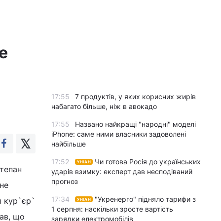
е
17:55
7 продуктів, у яких корисних жирів
набагато більше, ніж в авокадо
17:55
Названо найкращі "народні" моделі
iPhone: саме ними власники задоволені
найбільше
17:52
Чи готова Росія до українських
УНІАН
Степан
ударів взимку: експерт дав несподіваний
прогноз
не
17:34
"Укренерго" підняло тарифи з
й кур`єр`
УНІАН
1 серпня: наскільки зросте вартість
зав, що
зарядки електромобілів