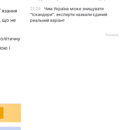
і
21:24
Чим Україна може знищувати
в`язання
"Іскандери": експерти назвали єдиний
, що не
реальний варіант
Реклама
політичну
мою і