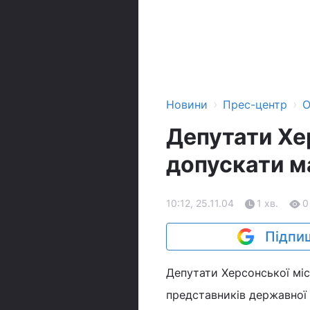
›
›
Новини
Прес-центр
О
Депутати Хе
допускати м
10:12, 25.11.04
1 хв.
0
Підпиш
Депутати Херсонської міс
представників державної в