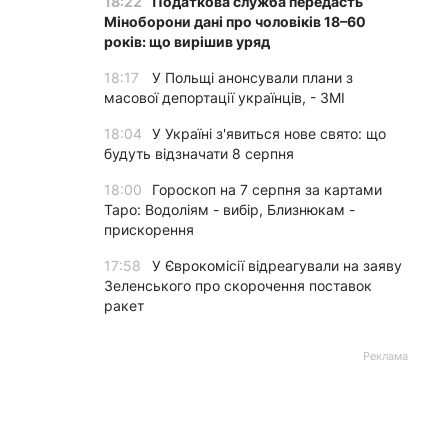
18:22
Податкова служба передасть
Міноборони дані про чоловіків 18–60
років: що вирішив уряд
18:17
У Польщі анонсували плани з
масової депортації українців, - ЗМІ
18:04
У Україні з'явиться нове свято: що
будуть відзначати 8 серпня
18:00
Гороскоп на 7 серпня за картами
Таро: Водоліям - вибір, Близнюкам -
прискорення
17:58
У Єврокомісії відреагували на заяву
Зеленського про скорочення поставок
ракет
Реклама