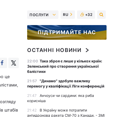
RU
+32
ПОСЛУГИ
ПІДТРИМАЙТЕ НАС
ОСТАННІ НОВИНИ
22:00
Така зброя є лише у кількох країн:
Зеленський про створення української
балістики
ро це
21:57
"Динамо" здобуло важливу
алістами,
перемогу у кваліфікації Ліги конференцій
21:47
Анчоуси чи сардини: яка риба
корисніша
розгляду
в штабів
21:42
В Україну може потрапити
антидронова ракета CM-70 з Канади, - ЗМІ