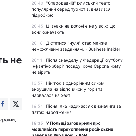
20:49
"Стародавній" римський театр,
популярний серед туристів, виявився
підробкою
20:45
Ці знаки на долоні є не у всіх: що
вони означають
20:18
Дістатися "нуля" стає майже
неможливим завданням, - Business Insider
ть не
20:11
Після скандалу у Федерації футболу
Інфантіно зберіг посаду, хоча Європа йому
не вірить
19:57
Нікітюк з однорічним сином
вирушила на відпочинок у гори та
нарвалася на хейт
19:54
Пісня, яка надихає: як визначити за
датою народження
країни,
19:35
У Польщі заговорили про
можливість перехоплення російських
ракет над Україною, - PAP