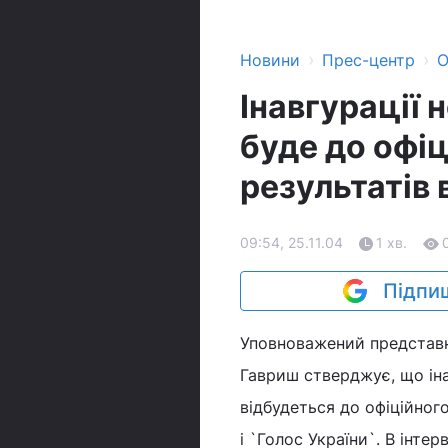
›
›
Новини
Прес-центр
О
Інавгурації 
буде до офі
результатів 
09:54, 25.11.04
1 хв.
Підпиш
Уповноважений представни
Гавриш стверджує, що ін
відбудеться до офіційног
і `Голос України`. В інте