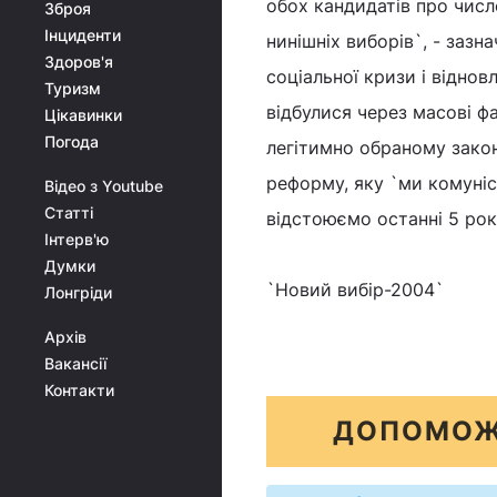
обох кандидатів про числе
Зброя
Інциденти
нинішніх виборів`, - заз
Здоров'я
соціальної кризи і відно
Туризм
відбулися через масові ф
Цікавинки
Погода
легітимно обраному закон
реформу, яку `ми комуніст
Відео з Youtube
Статті
відстоюємо останні 5 рокі
Інтерв'ю
Думки
`Новий вибір-2004`
Лонгріди
Архів
Вакансії
Контакти
ДОПОМОЖ