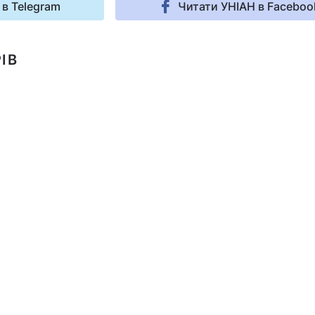
 в Telegram
Читати УНІАН в Faceboo
ІВ