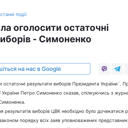
станні події
ла оголосити остаточні
виборів - Симоненко
іться на нас в Google
 остаточні результати виборів Президента України`. П
ії України Петро Симоненко сказав, спілкуючись з журн
Симоненка.
я результатів виборів ЦВК необхідно було дочекатися 
законом порядку всіх заяв уповноважених представникі