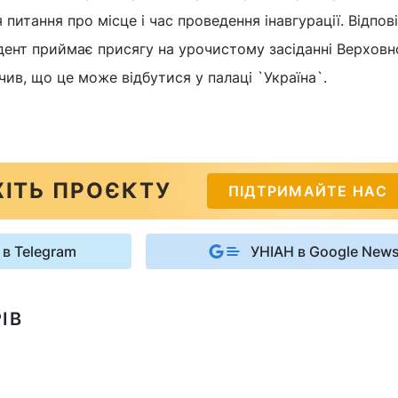
питання про місце і час проведення інавгурації. Відпов
дент приймає присягу на урочистому засіданні Верховн
чив, що це може відбутися у палаці `Україна`.
ІТЬ ПРОЄКТУ
ПІДТРИМАЙТЕ НАС
 в Telegram
УНІАН в Google New
ІВ