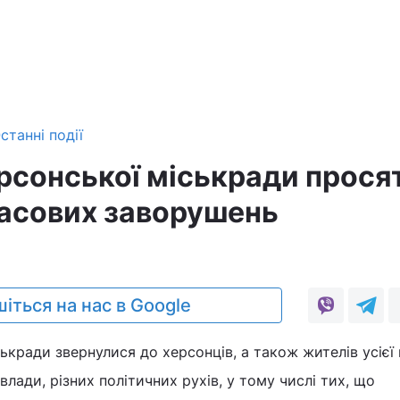
станні події
рсонської міськради прося
асових заворушень
іться на нас в Google
ькради звернулися до херсонців, а також жителів усієї 
лади, різних політичних рухів, у тому числі тих, що