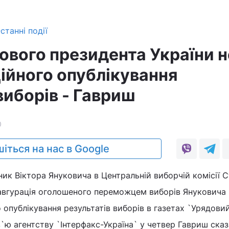
станні події
нового президента України н
ційного опублікування
виборів - Гавриш
0
іться на нас в Google
к Віктора Януковича в Центральній виборчій комісії 
авгурація оголошеного переможцем виборів Януковича 
о опублікування результатів виборів в газетах `Урядови
рв`ю агентству `Інтерфакс-Україна` у четвер Гавриш ска