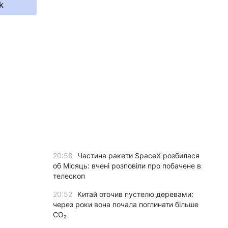
k
20:58
Частина ракети SpaceX розбилася
об Місяць: вчені розповіли про побачене в
телескоп
20:52
Китай оточив пустелю деревами:
через роки вона почала поглинати більше
CO₂