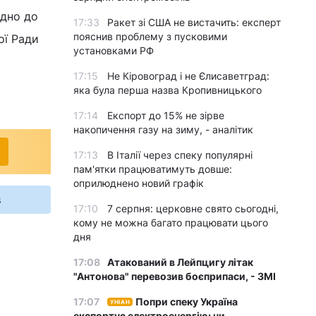
ідно до
17:33
Ракет зі США не вистачить: експерт
пояснив проблему з пусковими
ої Ради
установками РФ
17:15
Не Кіровоград і не Єлисаветград:
яка була перша назва Кропивницького
17:14
Експорт до 15% не зірве
накопичення газу на зиму, - аналітик
17:13
В Італії через спеку популярні
пам'ятки працюватимуть довше:
оприлюднено новий графік
s
17:10
7 серпня: церковне свято сьогодні,
кому не можна багато працювати цього
дня
17:08
Атакований в Лейпцигу літак
"Антонова" перевозив боєприпаси, - ЗМІ
17:07
Попри спеку Україна
УНІАН
експортує електроенергію: чи