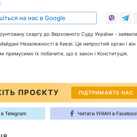
0
іться на нас в Google
унтовану скаргу до Верховного Суду України - заявила
йдані Незалежності в Києві. Це непростий орган і він
ми примусимо їх побачити, що є закон і Конституція.
ІТЬ ПРОЄКТУ
ПІДТРИМАЙТЕ НАС
 в Telegram
Читати УНІАН в Faceboo
ІВ