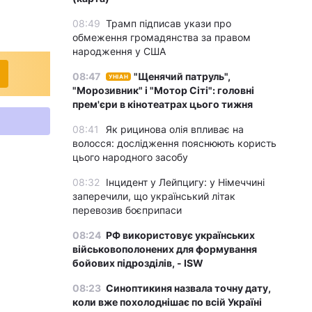
08:49
Трамп підписав укази про
обмеження громадянства за правом
народження у США
08:47
"Щенячий патруль",
УНІАН
"Морозивник" і "Мотор Сіті": головні
прем'єри в кінотеатрах цього тижня
08:41
Як рицинова олія впливає на
волосся: дослідження пояснюють користь
цього народного засобу
08:32
Інцидент у Лейпцигу: у Німеччині
заперечили, що український літак
перевозив боєприпаси
08:24
РФ використовує українських
військовополонених для формування
бойових підрозділів, - ISW
08:23
Синоптикиня назвала точну дату,
коли вже похолоднішає по всій Україні