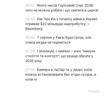
08:15
Якого числа Горіховий Спас 2026:
чого не можна робити і що святити в церкві
08:08
Кім Чен Ин з початку війни в Україні
отримав $22 мільярди надприбутку, –
Bloomberg
08:00
7 серпня у Києві буде гроза, але
спека нікуди не подінеться
07:55
І лінолеум, і ламінат – вже "минуле
століття та колгосп": що краще обрати у
2026 році
07:50
Камера в під'їзді та у дворі: коли
можна встановлювати без згоди сусідів, а
коли ні
Реклама