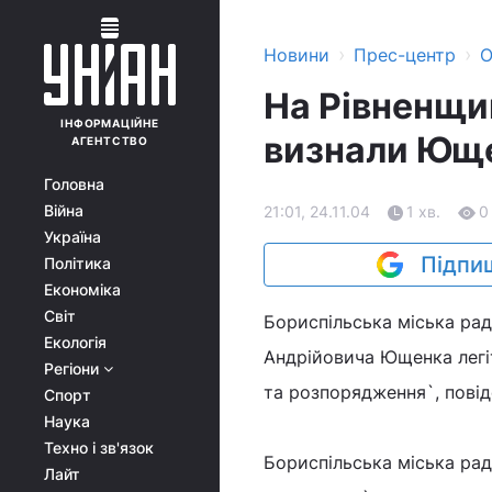
›
›
Новини
Прес-центр
О
На Рівненщин
ІНФОРМАЦІЙНЕ
визнали Ющ
АГЕНТСТВО
Головна
Війна
21:01, 24.11.04
1 хв.
0
Україна
Підпиш
Політика
Економіка
Світ
Бориспільська міська рад
Екологія
Андрійовича Ющенка легі
Регіони
та розпорядження`, повід
Спорт
Наука
Техно і зв'язок
Бориспільська міська рад
Лайт