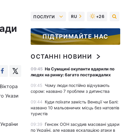
RU
+26
ПОСЛУГИ
ради
ПІДТРИМАЙТЕ НАС
ОСТАННІ НОВИНИ
09:45
На Сумщині окупанти вдарили по
людях на ринку: багато постраждалих
09:45
Чому люди постійно відчувають
Віктора
сором: названо 7 проблем з дитинства
го Укази
09:44
Куди поїхати замість Венеції чи Балі:
названо 10 мальовничих місць без натовпів
туристів
 України
09:39
Генсек ООН засудив масовані удари
по Україні, але назвав ескалацією атаки в