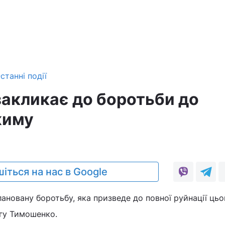
станні події
акликає до боротьби до
жиму
іться на нас в Google
новану боротьбу, яка призведе до повної руйнації цьо
нгу Тимошенко.