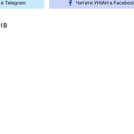
 в Telegram
Читати УНІАН в Faceboo
ІВ