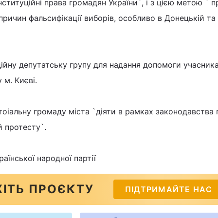
ституційні права громадян України`, і з цією метою ` 
причин фальсифікації виборів, особливо в Донецькій та
ійну депутатську групу для надання допомоги учасника
 м. Києві.
оіальну громаду міста `діяти в рамках законодавства п
 протесту`.
аїнської народної партії
ІТЬ ПРОЄКТУ
ПІДТРИМАЙТЕ НАС