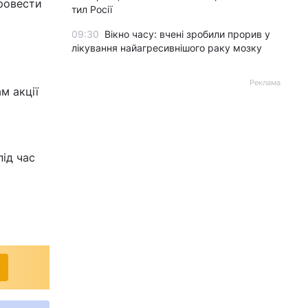
провести
тил Росії
09:30
Вікно часу: вчені зробили прорив у
лікування найагресивнішого раку мозку
Реклама
м акції
ід час