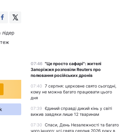
 лідер
 теж
07:46
"Це просто сафарі": жителі
Запоріжжя розповіли Reuters про
полювання російських дронів
07:40
7 серпня: церковне свято сьогодні,
кому не можна багато працювати цього
дня
07:39
Єдиний справді дикий кінь у світі
k
вижив завдяки лише 12 тваринам
07:30
Спаси, День Незалежності та багато
чого іншого: усі свята серпня 2026 року в