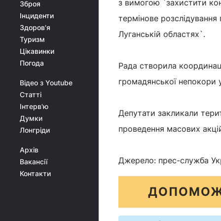
з вимогою `захистити кон
Зброя
Інциденти
термінове розслідування 
Здоров'я
Луганській областях`.
Туризм
Цікавинки
Погода
Рада створила координац
громадянської непокори у
Відео з Youtube
Статті
Інтерв'ю
Депутати закликали терит
Думки
проведення масових акцій
Лонгріди
Архів
Джерело: прес-служба Укр
Вакансії
Контакти
ДОПОМОЖ