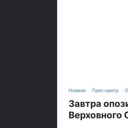
›
›
Новини
Прес-центр
О
Завтра опоз
Верховного 