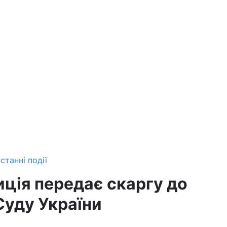
станні події
иція передає скаргу до
Суду України