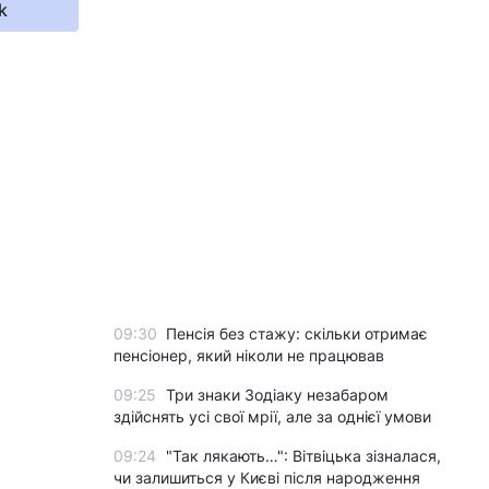
k
09:30
Пенсія без стажу: скільки отримає
пенсіонер, який ніколи не працював
09:25
Три знаки Зодіаку незабаром
здійснять усі свої мрії, але за однієї умови
09:24
"Так лякають…": Вітвіцька зізналася,
чи залишиться у Києві після народження