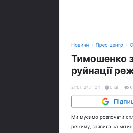
›
›
Новини
Прес-центр
О
Тимошенко з
руйнації ре
21:01, 24.11.04
0 хв.
0
Підпиш
Ми мусимо розпочати спла
режиму, заявила на міти