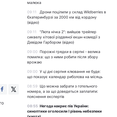
малюка
09:11
Дрони поцілили у склад Wildberries в
Єкатеринбурзі за 2000 км від кордону
(відео)
09:11
"Люта нічка 2": вийшов трейлер
сиквелу хітової різдвяної екшн-комедії з
Девідом Гарбором (відео)
09:00
Порожні грядки в серпні - велика
помилка: що з ними робити після збору
врожаю
09:00
У ці дні серпня клювання не буде:
що показує календар риболова на місяць
08:59
Що можна забрати з готельного
номера, а за що доведеться заплатити:
пояснення експертів
го
08:55
Негода накриє пів України:
синоптики оголосили І рівень небезпеки
(карта)