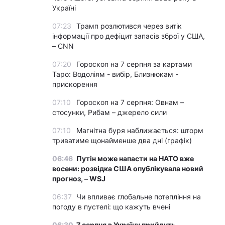
Україні
07:23
Трамп розлютився через витік
інформації про дефіцит запасів зброї у США,
– CNN
07:20
Гороскоп на 7 серпня за картами
Таро: Водоліям - вибір, Близнюкам -
прискорення
07:10
Гороскоп на 7 серпня: Овнам –
стосунки, Рибам – джерело сили
07:10
Магнітна буря наближається: шторм
триватиме щонайменше два дні (графік)
06:46
Путін може напасти на НАТО вже
восени: розвідка США опублікувала новий
прогноз, – WSJ
06:37
Чи впливає глобальне потепління на
погоду в пустелі: що кажуть вчені
06:30
7 серпня в Україну прийдуть