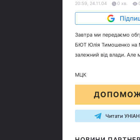
20:59, 24.11.04
0 хв.
Підпиш
Завтра ми передаємо обгр
БЮТ Юлія Тимошенко на Ма
залежний від влади. Але 
МЦК
ДОПОМОЖ
Читати УНІАН
НОВИНИ ПАРТНЕР